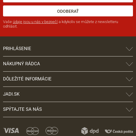
ODOBERAŤ
Vaše
údaje jsou u nás v bezpečí
a kdykoliv se můžete z newsletteru
odhlásit.
PRIHLÁSENIE
NÁKUPNÝ RÁDCA
DÔLEŽITÉ INFORMÁCIE
JADI.SK
SPÝTAJTE SA NÁS