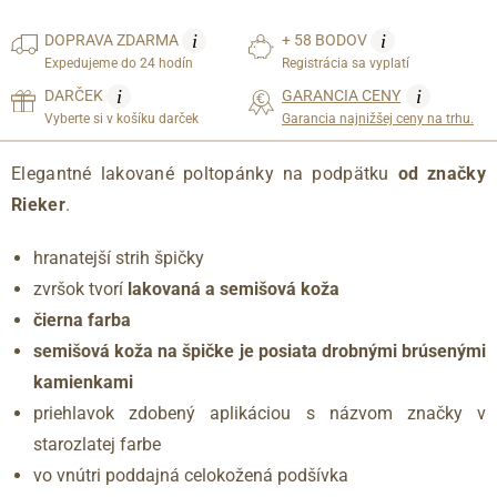
i
i
DOPRAVA
ZDARMA
+ 58 BODOV
Expedujeme do 24 hodín
Registrácia sa vyplatí
i
i
DARČEK
GARANCIA CENY
Vyberte si v košíku darček
Garancia najnižšej ceny na trhu.
Elegantné lakované poltopánky na podpätku
od značky
Rieker
.
hranatejší strih špičky
zvršok tvorí
lakovaná a semišová koža
čierna farba
semišová koža na špičke je posiata drobnými brúsenými
kamienkami
priehlavok zdobený aplikáciou s názvom značky v
starozlatej farbe
vo vnútri poddajná celokožená podšívka