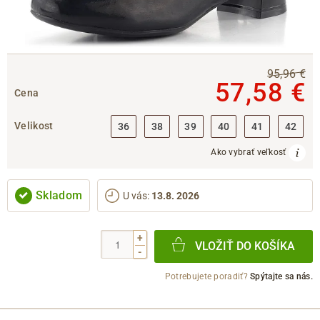
95,96 €
57,58 €
Cena
Velikost
36
38
39
40
41
42
Ako vybrať veľkosť
Skladom
U vás
:
13.8. 2026
+
VLOŽIŤ DO KOŠÍKA
-
Potrebujete poradiť?
Spýtajte sa nás.