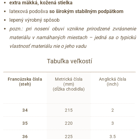
extra mäkká, kožená stielka
latexová podošva
so širokým stabilným podpätkom
lepený výrobný spôsob
pozn.: pri nosení obuvi vznikne prirodzené zvrásnenie
materiálu v namáhaných miestach – jedná sa o typickú
vlastnosť materiálu nie o jeho vadu
Tabuľka veľkostí
Francúzska čísla
Metrická čísla
Anglická čísla
(steh)
(mm)
(inch)
(dĺžka chodidla)
34
215
2
35
220
3
36
225
3.5