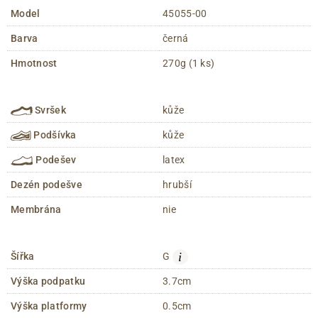
Model
45055-00
Barva
černá
Hmotnost
270g (1 ks)
Svršek
kůže
Podšívka
kůže
Podešev
latex
Dezén podešve
hrubší
Membrána
nie
i
Šířka
G
Výška podpatku
3.7cm
Výška platformy
0.5cm