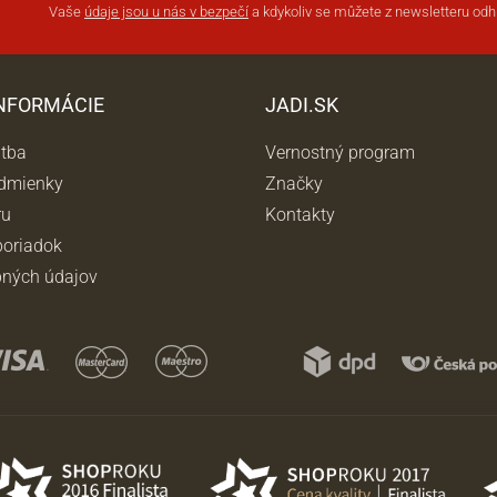
Vaše
údaje jsou u nás v bezpečí
a kdykoliv se můžete z newsletteru odhl
INFORMÁCIE
JADI.SK
atba
Vernostný program
dmienky
Značky
ru
Kontakty
oriadok
ných údajov