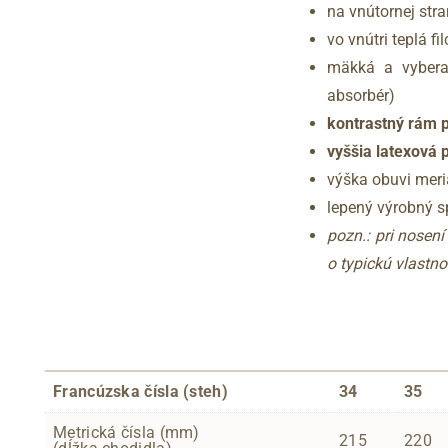
na vnútornej str
vo vnútri teplá f
mäkká a vyberat
absorbér)
kontrastný rám 
vyššia latexová
výška obuvi mer
lepený výrobný 
pozn.: pri nosen
o typickú vlastno
Francúzska čísla (steh)
34
35
Metrická čísla (mm)
215
220