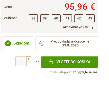
95,96 €
Cena
Velikost
38
39
40
41
42
43
Ako vybrať veľkosť
Predpokládané doručenie
:
Skladom
13.8. 2026
+
VLOŽIŤ DO KOŠÍKA
Pár
-
Potrebujete poradiť?
Spýtajte sa nás.