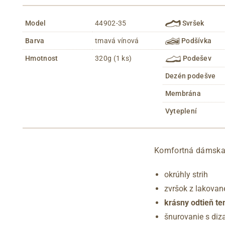
Model
44902-35
Svršek
Barva
tmavá vínová
Podšívka
Hmotnost
320g (1 ks)
Podešev
Dezén podešve
Membrána
Vyteplení
Komfortná dámska 
okrúhly strih
zvršok z lakovane
krásny odtieň te
šnurovanie s diz