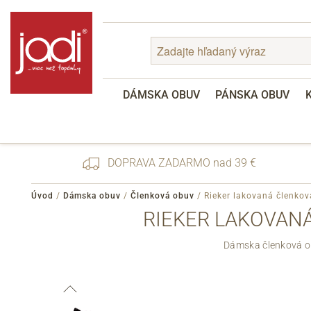
DÁMSKA OBUV
PÁNSKA OBUV
DOPRAVA ZADARMO nad 39 €
Úvod
/
Dámska obuv
/
Členková obuv
/
Rieker lakovaná členko
RIEKER LAKOVANÁ
Zabudnuté heslo
Dámska členková ob
Registrácia