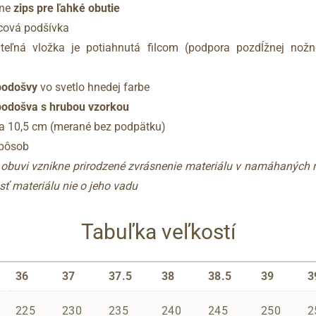
ane
zips pre ľahké obutie
ilcová podšívka
eľná vložka je potiahnutá filcom (podpora pozdĺžnej nožn
podošvy
vo svetlo hnedej farbe
 podošva s hrubou vzorkou
ia 10,5 cm (merané bez podpätku)
spôsob
í obuvi vznikne prirodzené zvrásnenie materiálu v namáhaných
sť materiálu nie o jeho vadu
Tabuľka veľkostí
36
37
37.5
38
38.5
39
3
225
230
235
240
245
250
2