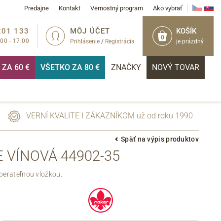
Predajne
Kontakt
Vernostný program
Ako vybrať
201 133
MÔJ ÚČET
KOŠÍK
0
:00 - 17:00
Prihlásenie
/
Registrácia
je prázdný
ZA 60 €
VŠETKO ZA 80 €
ZNAČKY
NOVÝ TOVAR
VERNÍ KVALITE I ZÁKAZNÍKOM už od roku 1990
Späť na výpis produktov
 VÍNOVÁ 44902-35
PRIHLÁSIŤ
berateľnou vložkou.