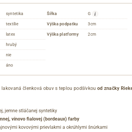
i
syntetika
Šířka
G
textílie
Výška podpatku
3cm
latex
Výška platformy
2cm
hrubý
nie
áno
lakovaná členková obuv s teplou podšívkou
od značky Rieke
j, jemne stláčanej syntetiky
mnej, vínovo fialovej (bordeaux) farby
ajnovými kovovými prievlakmi a okrúhlymi šnúrkami