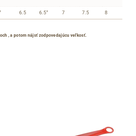
+
+
6.5
6.5
7
7.5
8
roch
, a potom nájsť zodpovedajúcu veľkosť.