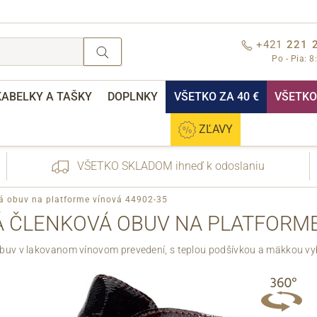
+421
221 
Po - Pia: 8
KABELKY A TAŠKY
DOPLNKY
VŠETKO ZA 40 €
VŠETKO 
ZĽAVY
VŠETKO SKLADOM ihneď k odoslaniu
vá obuv na platforme vínová 44902-35
 ČLENKOVÁ OBUV NA PLATFORME
uv v lakovanom vínovom prevedení, s teplou podšívkou a mäkkou vy
nebo přihlášení
Cez Facebook