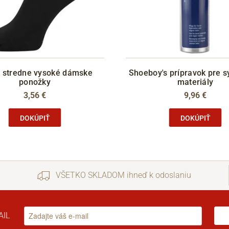
 stredne vysoké dámske
Shoeboy's prípravok pre s
ponožky
materiály
3,56 €
9,96 €
DOKÚPIŤ
DOKÚPIŤ
VŠETKO SKLADOM ihneď k odoslaniu
AIL