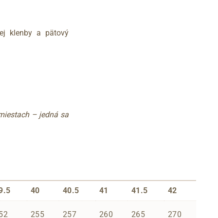
ej klenby a pätový
 miestach – jedná sa
9.5
40
40.5
41
41.5
42
52
255
257
260
265
270