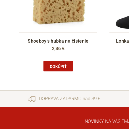
Shoeboy's hubka na čistenie
Lonka
2,36 €
DOKÚPIŤ
DOPRAVA ZADARMO nad 39 €
NOVINKY NA VÁŠ EM