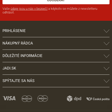
ODOBERAŤ
Vaše
údaje jsou u nás v bezpečí
a kdykoliv se můžete z newsletteru
odhlásit.
PRIHLÁSENIE
NÁKUPNÝ RÁDCA
DÔLEŽITÉ INFORMÁCIE
JADI.SK
SPÝTAJTE SA NÁS