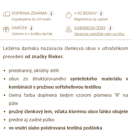
i
i
DOPRAVA
ZDARMA
+ 92 BODOV
Expedujeme do 24 hodín
Registrácia sa vyplatí
i
i
DARČEK
GARANCIA CENY
Vyberte si v košíku darček
Garancia najnižšej ceny na trhu.
Ležérna dámska nazúvacia členková obuv v ultraľahkom
prevedení
od značky Rieker.
priestranný, okrúhly strih
obuv zo štruktúrovaného
syntetického materiálu v
kombinácii s pružnou softshellovou textíliou
čierna farba doplnená šedým vzorom písmena "R" na
päte
pružný členkový lem, vďaka ktorému obuv ľahko obujete
predné aj zadné pútko
vo vnútri slabo polstrovaná textilná podšívka