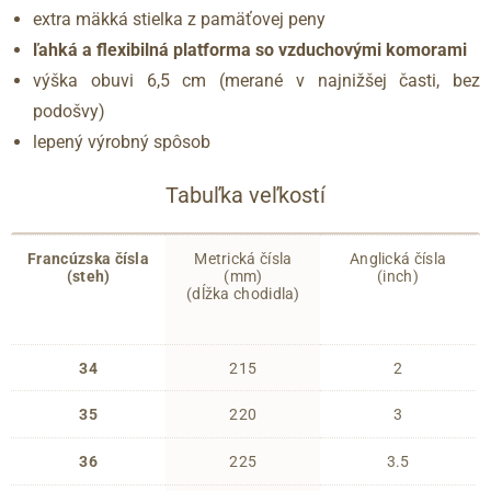
extra mäkká stielka z pamäťovej peny
ľahká a flexibilná platforma so vzduchovými komorami
výška obuvi 6,5 cm (merané v najnižšej časti, bez
podošvy)
lepený výrobný spôsob
Tabuľka veľkostí
Francúzska čísla
Metrická čísla
Anglická čísla
(steh)
(mm)
(inch)
(dĺžka chodidla)
34
215
2
35
220
3
36
225
3.5