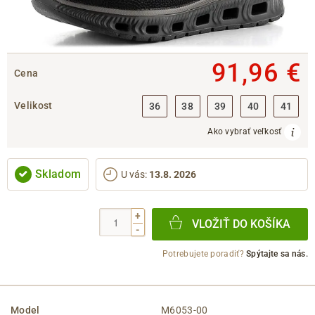
91,96 €
Cena
Velikost
36
38
39
40
41
Ako vybrať veľkosť
Skladom
U vás
:
13.8. 2026
+
VLOŽIŤ DO KOŠÍKA
-
Potrebujete poradiť?
Spýtajte sa nás.
Model
M6053-00