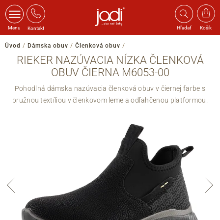
Menu
Hľadať
Košík
Kontakt
Úvod
/
Dámska obuv
/
Členková obuv
/
RIEKER NAZÚVACIA NÍZKA ČLENKOVÁ
OBUV ČIERNA M6053-00
Pohodlná dámska nazúvacia členková obuv v čiernej farbe s
pružnou textíliou v členkovom leme a odľahčenou platformou.