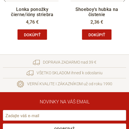
Lonka ponožky
Shoeboy's hubka na
čierne/ióny striebra
čistenie
4,76 €
2,36 €
DOKÚPIŤ
DOKÚPIŤ
DOPRAVA ZADARMO nad 39 €
VŠETKO SKLADOM ihneď k odoslaniu
VERNÍ KVALITE I ZÁKAZNÍKOM už od roku 1990
NOVINKY NA VÁŠ EMAIL