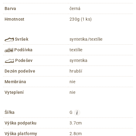
Barva
černá
Hmotnost
230g (1 ks)
Svršek
syntetika/textílie
Podšívka
textílie
Podešev
syntetika
Dezén podešve
hrubší
Membrána
nie
Vyteplení
nie
i
Šířka
G
Výška podpatku
3.7cm
Výška platformy
2.8cm