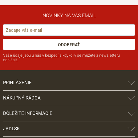
NOVINKY NA VÁŠ EMAIL
ODOBERAŤ
Vaše
údaje jsou u nás v bezpečí
a kdykoliv se můžete z newsletteru
odhlásit.
PRIHLÁSENIE
NÁKUPNÝ RÁDCA
DÔLEŽITÉ INFORMÁCIE
JADI.SK