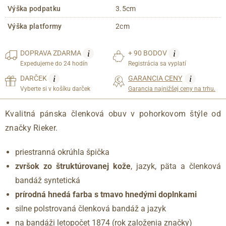
Výška podpatku
3.5cm
Výška platformy
2cm
i
i
DOPRAVA
ZDARMA
+ 90 BODOV
Expedujeme do 24 hodín
Registrácia sa vyplatí
i
i
DARČEK
GARANCIA CENY
Vyberte si v košíku darček
Garancia najnižšej ceny na trhu.
Kvalitná pánska členková obuv v pohorkovom štýle od
značky Rieker.
priestranná okrúhla špička
zvršok zo štruktúrovanej kože
, jazyk, päta a členková
bandáž syntetická
prírodná hnedá farba s tmavo hnedými doplnkami
silne polstrovaná členková bandáž a jazyk
na bandáži letopočet 1874 (rok založenia značky)