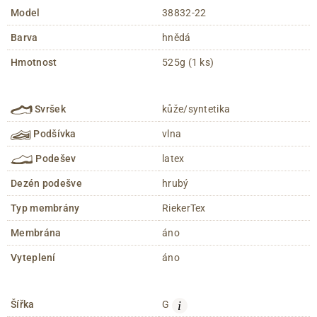
Model
38832-22
Barva
hnědá
Hmotnost
525g (1 ks)
Svršek
kůže/syntetika
Podšívka
vlna
Podešev
latex
Dezén podešve
hrubý
Typ membrány
RiekerTex
Membrána
áno
Vyteplení
áno
i
Šířka
G