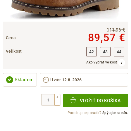
111,96 €
89,57 €
Cena
Velikost
42
43
44
Ako vybrať veľkosť
Skladom
U vás
:
12.8. 2026
+
VLOŽIŤ DO KOŠÍKA
-
Potrebujete poradiť?
Spýtajte sa nás.