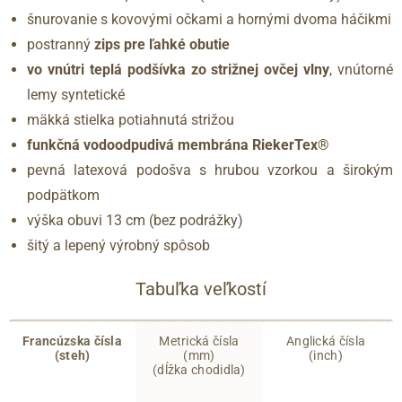
šnurovanie s kovovými očkami a hornými dvoma háčikmi
postranný
zips pre ľahké obutie
vo vnútri teplá podšívka zo strižnej ovčej vlny
, vnútorné
lemy syntetické
mäkká stielka potiahnutá strižou
funkčná vodoodpudivá membrána RiekerTex®
pevná latexová podošva s hrubou vzorkou a širokým
podpätkom
výška obuvi 13 cm (bez podrážky)
šitý a lepený výrobný spôsob
Tabuľka veľkostí
Francúzska čísla
Metrická čísla
Anglická čísla
(steh)
(mm)
(inch)
(dĺžka chodidla)