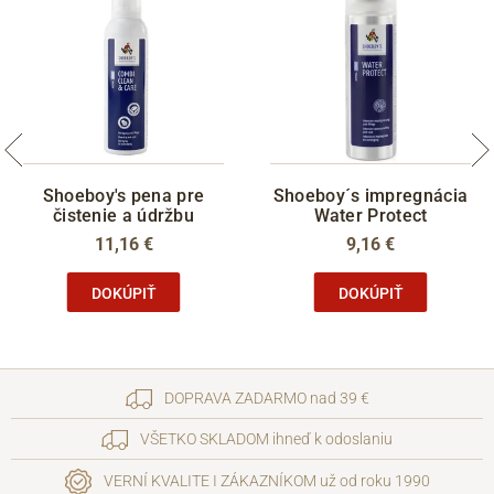
Shoeboy's pena pre
Shoeboy´s impregnácia
čistenie a údržbu
Water Protect
11,16 €
9,16 €
DOKÚPIŤ
DOKÚPIŤ
DOPRAVA ZADARMO nad 39 €
VŠETKO SKLADOM ihneď k odoslaniu
VERNÍ KVALITE I ZÁKAZNÍKOM už od roku 1990