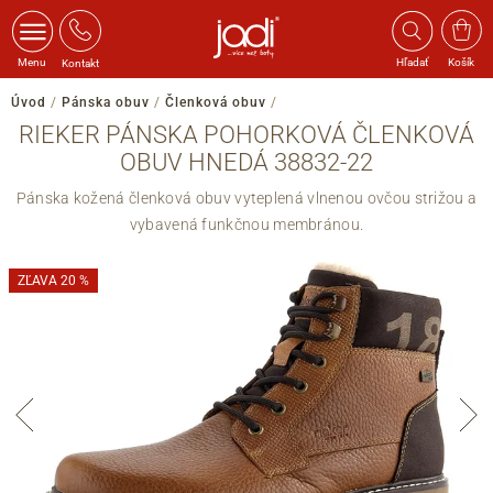
Menu
Hľadať
Košík
Kontakt
Úvod
/
Pánska obuv
/
Členková obuv
/
RIEKER PÁNSKA POHORKOVÁ ČLENKOVÁ
OBUV HNEDÁ 38832-22
Pánska kožená členková obuv vyteplená vlnenou ovčou strižou a
vybavená funkčnou membránou.
ZĽAVA 20 %