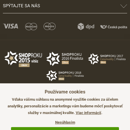
SPÝTAJTE SA NÁS
Používame cookies
Vďaka vášmu súhlasu na anonymné využitie cookies za účelom
analytiky, personalizácie a marketingu vám budeme môcť poskytovať
služby v maximálnej kvalite.
Viac informácií
.
©2026 JADI.sk. Užitie materiálov bez súhlasu nie je možné.
Údaje majú len informatívny charakter a môžu byť zmenené bez
Nesúhlasím
predchádzajúceho upozornenia.
Technicky zajišťuje
Simplia.cz
.