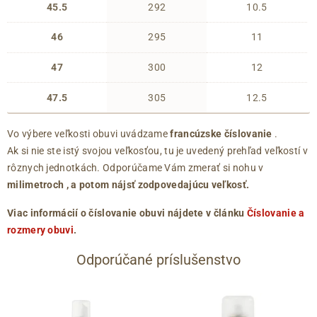
45.5
292
10.5
46
295
11
47
300
12
47.5
305
12.5
Vo výbere veľkosti obuvi uvádzame
francúzske číslovanie
.
Ak si nie ste istý svojou veľkosťou, tu je uvedený prehľad veľkostí v
rôznych jednotkách. Odporúčame Vám zmerať si nohu v
milimetroch
, a potom nájsť zodpovedajúcu veľkosť.
Viac informácií o číslovanie obuvi nájdete v článku
Číslovanie a
rozmery obuvi
.
Odporúčané príslušenstvo