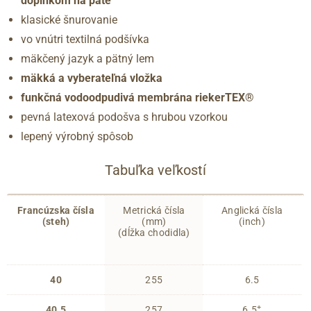
doplnkom na päte
klasické šnurovanie
vo vnútri textilná podšívka
mäkčený jazyk a pätný lem
mäkká a vyberateľná vložka
funkčná vodoodpudivá membrána riekerTEX®
pevná latexová podošva s hrubou vzorkou
lepený výrobný spôsob
Tabuľka veľkostí
Francúzska čísla
Metrická čísla
Anglická čísla
(steh)
(mm)
(inch)
(dĺžka chodidla)
40
255
6.5
+
40.5
257
6.5