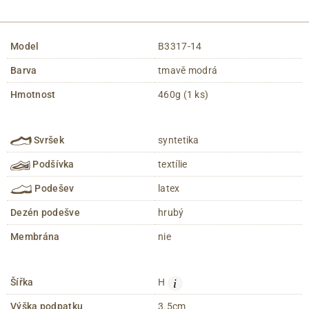
Model
B3317-14
Barva
tmavě modrá
Hmotnost
460g (1 ks)
Svršek
syntetika
Podšívka
textílie
Podešev
latex
Dezén podešve
hrubý
Membrána
nie
i
Šířka
H
Výška podpatku
3.5cm