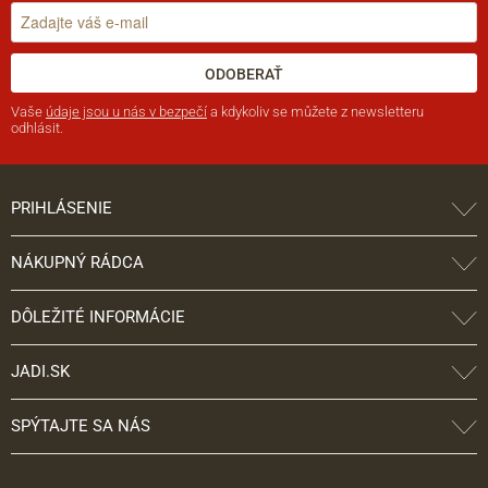
ODOBERAŤ
Vaše
údaje jsou u nás v bezpečí
a kdykoliv se můžete z newsletteru
odhlásit.
PRIHLÁSENIE
NÁKUPNÝ RÁDCA
DÔLEŽITÉ INFORMÁCIE
JADI.SK
SPÝTAJTE SA NÁS