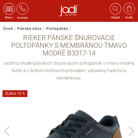
Menu
Hľadať
Košík
Kontakt
Úvod
/
Pánska obuv
/
Poltopánky
/
RIEKER PÁNSKE ŠNUROVACIE
POLTOPÁNKY S MEMBRÁNOU TMAVO
MODRÉ B3317-14
Ležérny model pánskych šnurovacích poltopánok v tmavo modrej
farbe a v širšom strihovom prevedení, vybavený funkčnou
membránou.
ZĽAVA 15 %