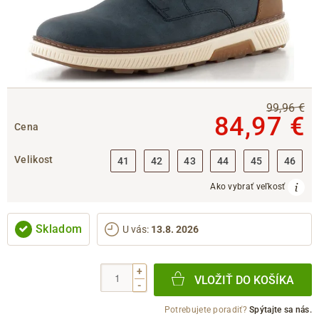
99,96 €
84,97 €
Cena
Velikost
41
42
43
44
45
46
Ako vybrať veľkosť
Skladom
U vás
:
13.8. 2026
+
VLOŽIŤ DO KOŠÍKA
-
Potrebujete poradiť?
Spýtajte sa nás.