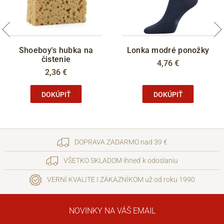
Shoeboy's hubka na
Lonka modré ponožky
čistenie
4,76 €
2,36 €
DOKÚPIŤ
DOKÚPIŤ
DOPRAVA ZADARMO nad 39 €
VŠETKO SKLADOM ihneď k odoslaniu
VERNÍ KVALITE I ZÁKAZNÍKOM už od roku 1990
NOVINKY NA VÁŠ EMAIL