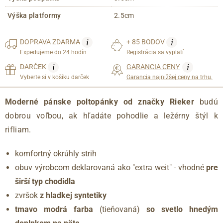
Výška platformy
2.5cm
i
i
DOPRAVA
ZDARMA
+ 85 BODOV
Expedujeme do 24 hodín
Registrácia sa vyplatí
i
i
DARČEK
GARANCIA CENY
Vyberte si v košíku darček
Garancia najnižšej ceny na trhu.
Moderné pánske poltopánky od značky Rieker
budú
dobrou voľbou, ak hľadáte pohodlie a ležérny štýl k
rifliam.
komfortný okrúhly strih
obuv výrobcom deklarovaná ako "extra weit" - vhodné
pre
širší typ chodidla
zvršok
z hladkej syntetiky
tmavo modrá farba
(tieňovaná)
so svetlo hnedým