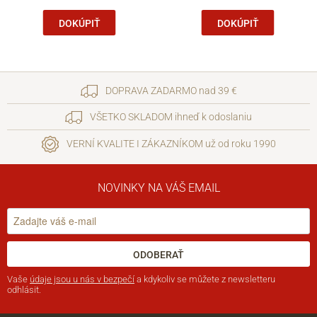
DOKÚPIŤ
DOKÚPIŤ
DOPRAVA ZADARMO nad 39 €
VŠETKO SKLADOM ihneď k odoslaniu
VERNÍ KVALITE I ZÁKAZNÍKOM už od roku 1990
NOVINKY NA VÁŠ EMAIL
ODOBERAŤ
Vaše
údaje jsou u nás v bezpečí
a kdykoliv se můžete z newsletteru
odhlásit.