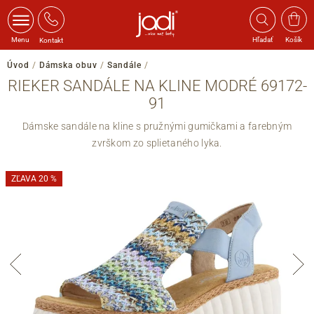
Menu
Hľadať
Košík
Kontakt
Úvod
/
Dámska obuv
/
Sandále
/
RIEKER SANDÁLE NA KLINE MODRÉ 69172-
91
Dámske sandále na kline s pružnými gumičkami a farebným
zvrškom zo splietaného lyka.
ZĽAVA 20 %