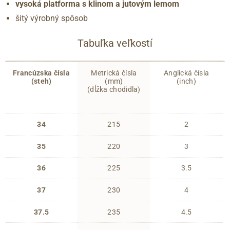
vysoká platforma s klinom a jutovým lemom
šitý výrobný spôsob
Tabuľka veľkostí
Francúzska čísla
Metrická čísla
Anglická čísla
(steh)
(mm)
(inch)
(dĺžka chodidla)
34
215
2
35
220
3
36
225
3.5
37
230
4
37.5
235
4.5