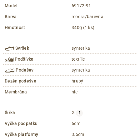
Model
69172-91
Barva
modrá/barevná
Hmotnost
340g (1 ks)
Svršek
syntetika
Podšívka
textílie
Podešev
syntetika
Dezén podešve
hrubý
Membrána
nie
i
Šířka
G
Výška podpatku
6cm
Výška platformy
3.5cm