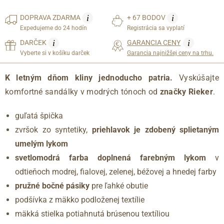
i
i
DOPRAVA
ZDARMA
+ 67 BODOV
Expedujeme do 24 hodín
Registrácia sa vyplatí
i
i
DARČEK
GARANCIA CENY
Vyberte si v košíku darček
Garancia najnižšej ceny na trhu.
K letným dňom kliny jednoducho patria.
Vyskúšajte
komfortné sandálky v modrých tónoch od
značky Rieker
.
guľatá špička
zvršok zo syntetiky,
priehlavok je zdobený splietaným
umelým lykom
svetlomodrá farba doplnená farebným lykom
v
odtieňoch modrej, fialovej, zelenej, béžovej a hnedej farby
pružné bočné pásiky
pre ľahké obutie
podšívka z mäkko podloženej textílie
mäkká stielka potiahnutá brúsenou textíliou