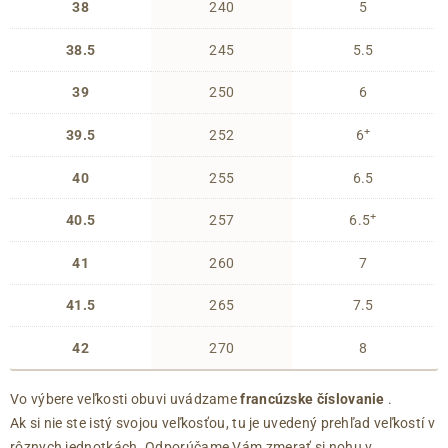
38
240
5
38.5
245
5.5
39
250
6
+
39.5
252
6
40
255
6.5
+
40.5
257
6.5
41
260
7
41.5
265
7.5
42
270
8
Vo výbere veľkosti obuvi uvádzame
francúzske číslovanie
.
Ak si nie ste istý svojou veľkosťou, tu je uvedený prehľad veľkostí v
rôznych jednotkách. Odporúčame Vám zmerať si nohu v