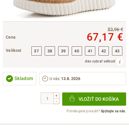
83,96 €
67,17 €
Cena
Velikost
37
38
39
40
41
42
43
Ako vybrať veľkosť
Skladom
U vás
:
13.8. 2026
+
VLOŽIŤ DO KOŠÍKA
-
Potrebujete poradiť?
Spýtajte sa nás.