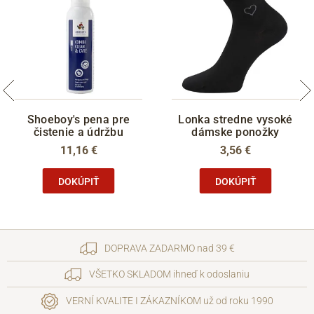
Shoeboy's pena pre
Lonka stredne vysoké
čistenie a údržbu
dámske ponožky
11,16 €
3,56 €
DOKÚPIŤ
DOKÚPIŤ
DOPRAVA ZADARMO nad 39 €
VŠETKO SKLADOM ihneď k odoslaniu
VERNÍ KVALITE I ZÁKAZNÍKOM už od roku 1990