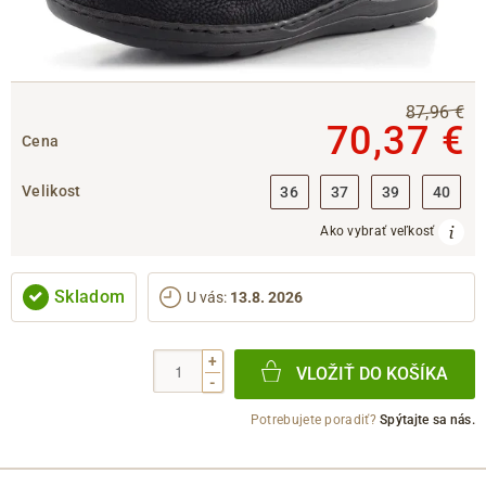
87,96 €
70,37 €
Cena
Velikost
36
37
39
40
Ako vybrať veľkosť
Skladom
U vás
:
13.8. 2026
+
VLOŽIŤ DO KOŠÍKA
-
Potrebujete poradiť?
Spýtajte sa nás.