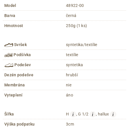
Model
48922-00
Barva
černá
Hmotnost
250g (1 ks)
Svršek
syntetika/textílie
Podšívka
textílie
Podešev
syntetika
Dezén podešve
hrubší
Membrána
nie
Vyteplení
áno
i
i
i
Šířka
H
, G 1/2
, hallux
Výška podpatku
3cm