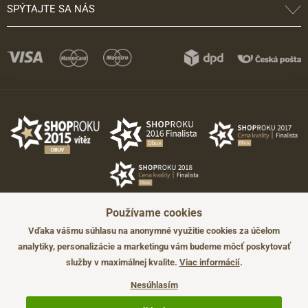
SPÝTAJTE SA NÁS
Používame cookies
Vďaka vášmu súhlasu na anonymné využitie cookies za účelom
analytiky, personalizácie a marketingu vám budeme môcť poskytovať
služby v maximálnej kvalite.
Viac informácií
.
©2026 JADI.sk. Užitie materiálov bez súhlasu nie je možné.
Údaje majú len informatívny charakter a môžu byť zmenené bez
Nesúhlasím
predchádzajúceho upozornenia.
Technicky zajišťuje
Simplia.cz
.