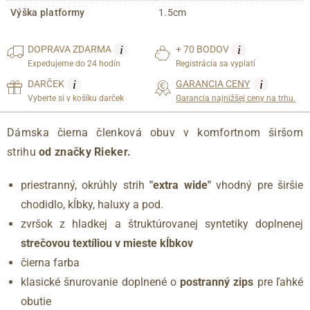
Výška platformy
1.5cm
i
i
DOPRAVA
ZDARMA
+ 70 BODOV
Expedujeme do 24 hodín
Registrácia sa vyplatí
i
i
DARČEK
GARANCIA CENY
Vyberte si v košíku darček
Garancia najnižšej ceny na trhu.
Dámska čierna členková obuv v komfortnom širšom
strihu
od značky Rieker.
priestranný, okrúhly strih
"extra wide"
vhodný pre širšie
chodidlo, kĺbky, haluxy a pod.
zvršok z hladkej a štruktúrovanej syntetiky doplnenej
strečovou textíliou v mieste kĺbkov
čierna farba
klasické šnurovanie doplnené o
postranný zips
pre ľahké
obutie