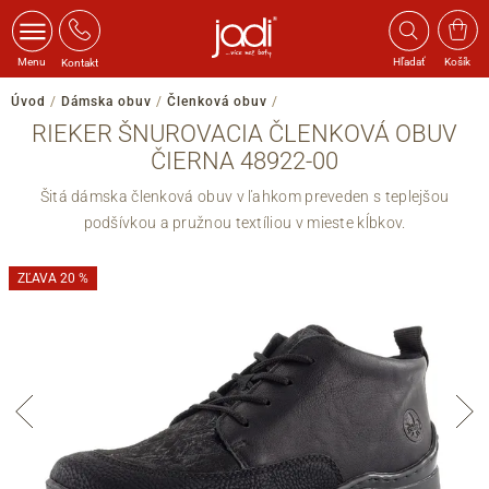
Menu
Hľadať
Košík
Kontakt
Úvod
/
Dámska obuv
/
Členková obuv
/
RIEKER ŠNUROVACIA ČLENKOVÁ OBUV
ČIERNA 48922-00
Šitá dámska členková obuv v ľahkom preveden s teplejšou
podšívkou a pružnou textíliou v mieste kĺbkov.
ZĽAVA 20 %