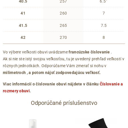
40.5
257
6.5
41
260
7
41.5
265
7.5
42
270
8
Vo výbere veľkosti obuvi uvádzame
francúzske číslovanie
.
Ak si nie ste istý svojou veľkosťou, tu je uvedený prehľad veľkostí v
rôznych jednotkách. Odporúčame Vám zmerať si nohu v
milimetroch
, a potom nájsť zodpovedajúcu veľkosť.
Viac informácií o číslovanie obuvi nájdete v článku
Číslovanie a
rozmery obuvi
.
Odporúčané príslušenstvo