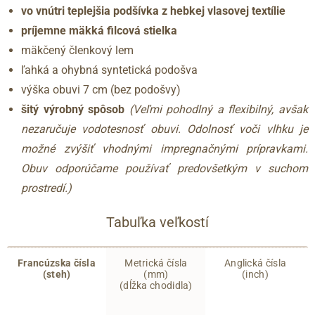
vo vnútri teplejšia podšívka z hebkej vlasovej textílie
príjemne mäkká filcová stielka
mäkčený členkový lem
ľahká a ohybná syntetická podošva
výška obuvi 7 cm (bez podošvy)
šitý výrobný spôsob
(Veľmi pohodlný a flexibilný, avšak
nezaručuje vodotesnosť obuvi. Odolnosť voči vlhku je
možné zvýšiť vhodnými impregnačnými prípravkami.
Obuv odporúčame používať predovšetkým v suchom
prostredí.)
Tabuľka veľkostí
Francúzska čísla
Metrická čísla
Anglická čísla
(steh)
(mm)
(inch)
(dĺžka chodidla)