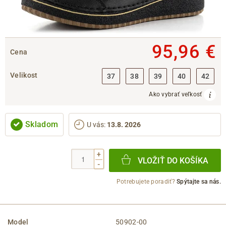
95,96 €
Cena
Velikost
37
38
39
40
42
Ako vybrať veľkosť
Skladom
U vás
:
13.8. 2026
+
VLOŽIŤ DO KOŠÍKA
-
Potrebujete poradiť?
Spýtajte sa nás.
Model
50902-00