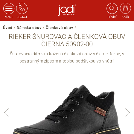
Menu
Hľadať
Košík
Kontakt
Úvod
/
Dámska obuv
/
Členková obuv
/
RIEKER ŠNUROVACIA ČLENKOVÁ OBUV
ČIERNA 50902-00
Šnurovacia dámska kožená členková obuv v čiernej farbe, s
postranným zipsom a teplou podšívkou vo vnútri.