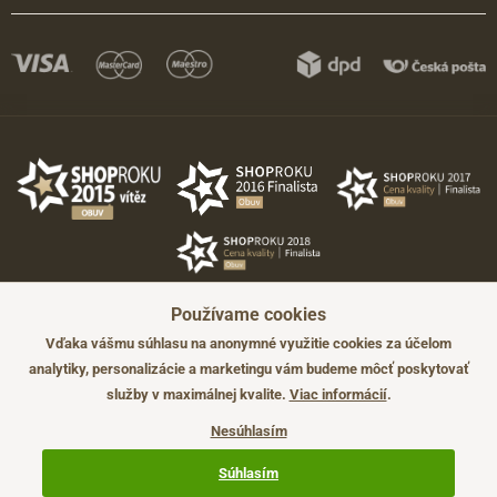
Používame cookies
Vďaka vášmu súhlasu na anonymné využitie cookies za účelom
analytiky, personalizácie a marketingu vám budeme môcť poskytovať
služby v maximálnej kvalite.
Viac informácií
.
©2026 JADI.sk. Užitie materiálov bez súhlasu nie je možné.
Údaje majú len informatívny charakter a môžu byť zmenené bez
Nesúhlasím
predchádzajúceho upozornenia.
Technicky zajišťuje
Simplia.cz
.
Súhlasím