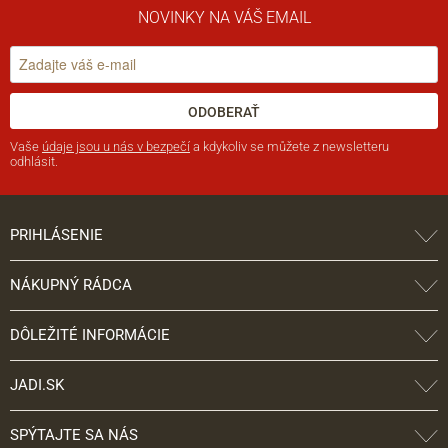
NOVINKY NA VÁŠ EMAIL
ODOBERAŤ
Vaše
údaje jsou u nás v bezpečí
a kdykoliv se můžete z newsletteru
odhlásit.
PRIHLÁSENIE
NÁKUPNÝ RÁDCA
DÔLEŽITÉ INFORMÁCIE
JADI.SK
SPÝTAJTE SA NÁS