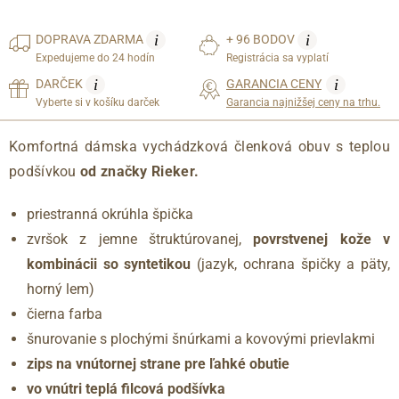
i
i
DOPRAVA
ZDARMA
+ 96 BODOV
Expedujeme do 24 hodín
Registrácia sa vyplatí
i
i
DARČEK
GARANCIA CENY
Vyberte si v košíku darček
Garancia najnižšej ceny na trhu.
Komfortná dámska vychádzková členková obuv s teplou
podšívkou
od značky Rieker.
priestranná okrúhla špička
zvršok z jemne štruktúrovanej,
povrstvenej kože v
kombinácii so syntetikou
(jazyk, ochrana špičky a päty,
horný lem)
čierna farba
šnurovanie s plochými šnúrkami a kovovými prievlakmi
zips na vnútornej strane pre ľahké obutie
vo vnútri teplá filcová podšívka