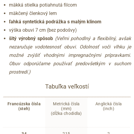
mäkká stielka potiahnutá filcom
mäkčený členkový lem
ľahká syntetická podrážka s malým klinom
výška obuvi 7 cm (bez podošvy)
šitý výrobný spôsob
(Veľmi pohodlný a flexibilný, avšak
nezaručuje vodotesnosť obuvi. Odolnosť voči vlhku je
možné zvýšiť vhodnými impregnačnými prípravkami.
Obuv odporúčame používať predovšetkým v suchom
prostredí.)
Tabuľka veľkostí
Francúzska čísla
Metrická čísla
Anglická čísla
(steh)
(mm)
(inch)
(dĺžka chodidla)
34
215
2