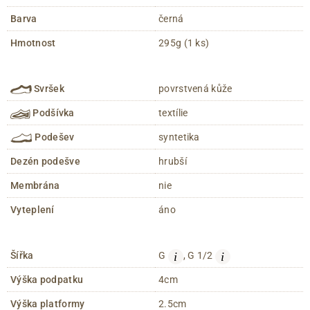
Barva
černá
Hmotnost
295g (1 ks)
Svršek
povrstvená kůže
Podšívka
textílie
Podešev
syntetika
Dezén podešve
hrubší
Membrána
nie
Vyteplení
áno
i
i
Šířka
G
, G 1/2
Výška podpatku
4cm
Výška platformy
2.5cm