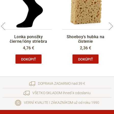
Lonka ponožky
Shoeboy's hubka na
čierne/ióny striebra
čistenie
4,76 €
2,36 €
DOKÚPIŤ
DOKÚPIŤ
DOPRAVA ZADARMO nad 39 €
VŠETKO SKLADOM ihneď k odoslaniu
VERNÍ KVALITE I ZÁKAZNÍKOM už od roku 1990