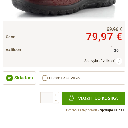
99,96 €
79,97 €
Cena
Velikost
39
Ako vybrať veľkosť
Skladom
U vás
:
12.8. 2026
+
VLOŽIŤ DO KOŠÍKA
-
Potrebujete poradiť?
Spýtajte sa nás.