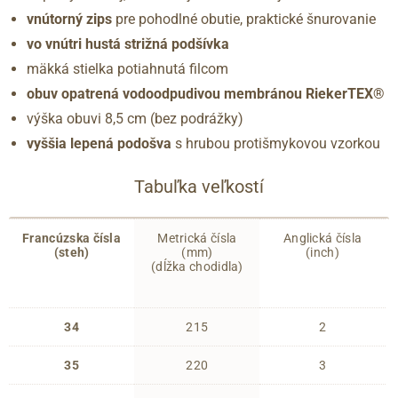
vnútorný zips
pre pohodlné obutie, praktické šnurovanie
vo vnútri hustá strižná podšívka
mäkká stielka potiahnutá filcom
obuv opatrená vodoodpudivou membránou RiekerTEX®
výška obuvi 8,5 cm (bez podrážky)
vyššia lepená podošva
s hrubou protišmykovou vzorkou
Tabuľka veľkostí
Francúzska čísla
Metrická čísla
Anglická čísla
(steh)
(mm)
(inch)
(dĺžka chodidla)
34
215
2
35
220
3