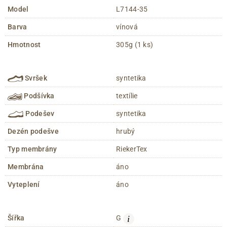
Model
L7144-35
Barva
vínová
Hmotnost
305g (1 ks)
Svršek
syntetika
Podšívka
textílie
Podešev
syntetika
Dezén podešve
hrubý
Typ membrány
RiekerTex
Membrána
áno
Vyteplení
áno
i
Šířka
G