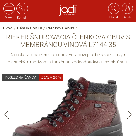
Menu
Hľadať
Košík
Kontakt
Úvod
/
Dámska obuv
/
Členková obuv
/
RIEKER ŠNUROVACIA ČLENKOVÁ OBUV S
MEMBRÁNOU VÍNOVÁ L7144-35
Dámska zimná členková obuv vo vínovej farbe s kvetinovým
plastickým motívom a funkčnou vodoodpudivou membránou.
POSLEDNÁ ŠANCA
ZĽAVA 20 %