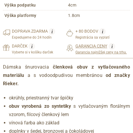
Výška podpatku
4cm
Výška platformy
1.8cm
i
i
DOPRAVA
ZDARMA
+ 80 BODOV
Expedujeme do 24 hodín
Registrácia sa vyplatí
i
i
DARČEK
GARANCIA CENY
Vyberte si v košíku darček
Garancia najnižšej ceny na trhu.
Dámska šnurovacia
členková obuv z vytlačovaného
materiálu
a s vodoodpudivou membránou
od značky
Rieker.
okrúhly, priestranný tvar špičky
obuv vyrobená zo syntetiky
s vytlačovaným florálnym
vzorom, filcový členkový lem
vínová farba ako základ
doplnky v šedej, bronzovej a čokoládovej