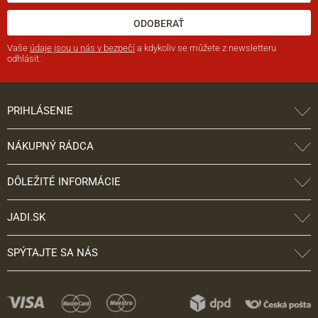
ODOBERAŤ
Vaše
údaje jsou u nás v bezpečí
a kdykoliv se můžete z newsletteru
odhlásit.
PRIHLÁSENIE
NÁKUPNÝ RÁDCA
DÔLEŽITÉ INFORMÁCIE
JADI.SK
SPÝTAJTE SA NÁS