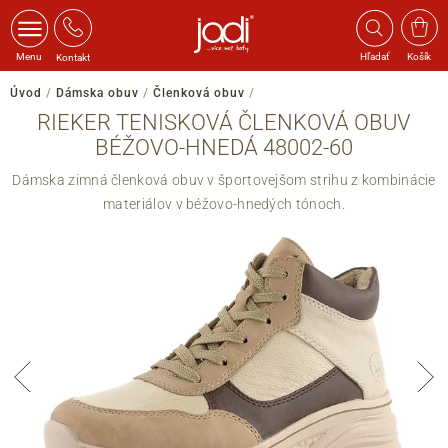
Menu
Hľadať
Košík
Kontakt
Úvod
/
Dámska obuv
/
Členková obuv
/
RIEKER TENISKOVÁ ČLENKOVÁ OBUV
BÉŽOVO-HNEDÁ 48002-60
Dámska zimná členková obuv v športovejšom strihu z kombinácie
materiálov v béžovo-hnedých tónoch.