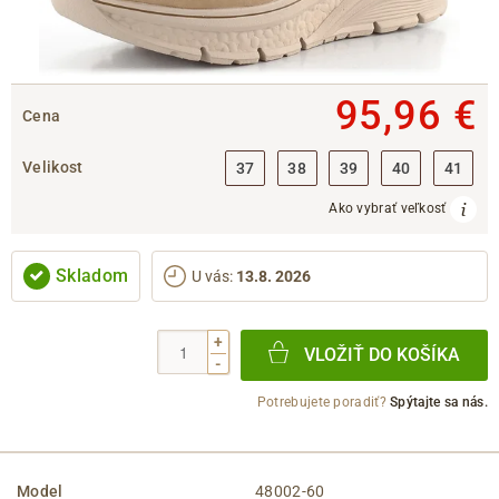
95,96 €
Cena
Velikost
37
38
39
40
41
Ako vybrať veľkosť
Skladom
U vás
:
13.8. 2026
+
VLOŽIŤ DO KOŠÍKA
-
Potrebujete poradiť?
Spýtajte sa nás.
Model
48002-60