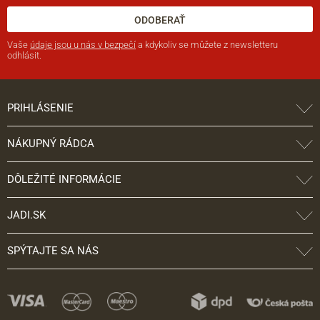
ODOBERAŤ
Vaše
údaje jsou u nás v bezpečí
a kdykoliv se můžete z newsletteru
odhlásit.
PRIHLÁSENIE
NÁKUPNÝ RÁDCA
DÔLEŽITÉ INFORMÁCIE
JADI.SK
SPÝTAJTE SA NÁS