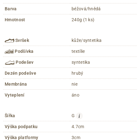
Barva
béžová/hnědá
Hmotnost
240g (1 ks)
Svršek
kůže/syntetika
Podšívka
textílie
Podešev
syntetika
Dezén podešve
hrubý
Membrána
nie
Vyteplení
áno
i
Šířka
G
Výška podpatku
4.7cm
Výška platformy
3cm