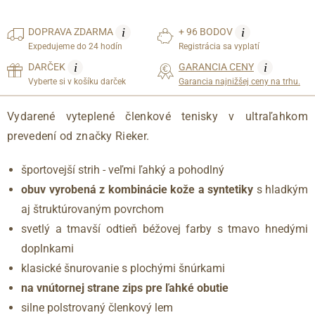
i
i
DOPRAVA
ZDARMA
+ 96 BODOV
Expedujeme do 24 hodín
Registrácia sa vyplatí
i
i
DARČEK
GARANCIA CENY
Vyberte si v košíku darček
Garancia najnižšej ceny na trhu.
Vydarené vyteplené členkové tenisky v ultraľahkom
prevedení od značky Rieker.
športovejší strih - veľmi ľahký a pohodlný
obuv vyrobená z kombinácie kože a syntetiky
s hladkým
aj štruktúrovaným povrchom
svetlý a tmavší odtieň béžovej farby s tmavo hnedými
doplnkami
klasické šnurovanie s plochými šnúrkami
na vnútornej strane zips pre ľahké obutie
silne polstrovaný členkový lem