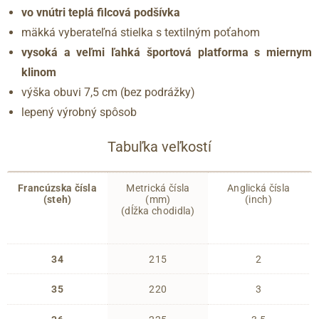
vo vnútri teplá filcová podšívka
mäkká vyberateľná stielka s textilným poťahom
vysoká a veľmi ľahká športová platforma s miernym
klinom
výška obuvi 7,5 cm (bez podrážky)
lepený výrobný spôsob
Tabuľka veľkostí
Francúzska čísla
Metrická čísla
Anglická čísla
(steh)
(mm)
(inch)
(dĺžka chodidla)
34
215
2
35
220
3