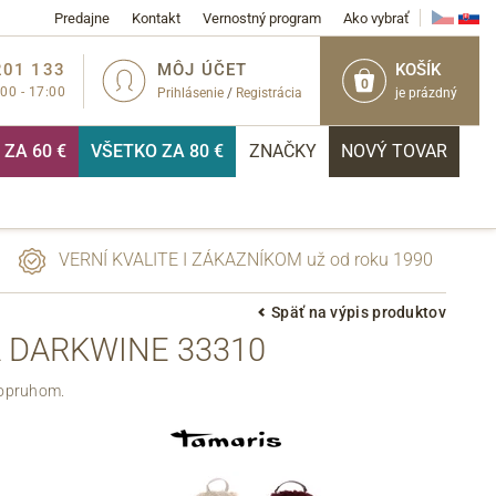
Predajne
Kontakt
Vernostný program
Ako vybrať
201 133
MÔJ ÚČET
KOŠÍK
0
:00 - 17:00
Prihlásenie
/
Registrácia
je prázdný
ZA 60 €
VŠETKO ZA 80 €
ZNAČKY
NOVÝ TOVAR
VERNÍ KVALITE I ZÁKAZNÍKOM už od roku 1990
Späť na výpis produktov
 DARKWINE 33310
PRIHLÁSIŤ
popruhom.