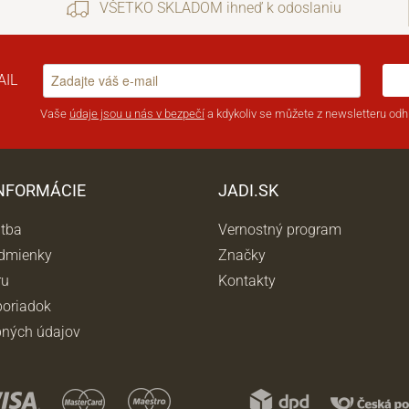
VŠETKO SKLADOM ihneď k odoslaniu
AIL
Vaše
údaje jsou u nás v bezpečí
a kdykoliv se můžete z newsletteru odhl
INFORMÁCIE
JADI.SK
atba
Vernostný program
dmienky
Značky
ru
Kontakty
oriadok
ných údajov