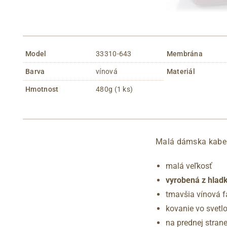
Model
33310-643
Membrána
Barva
vínová
Materiál
Hmotnost
480g (1 ks)
Malá dámska kabel
malá veľkosť
vyrobená z hlad
tmavšia vínová f
kovanie vo svetlo
na prednej stran