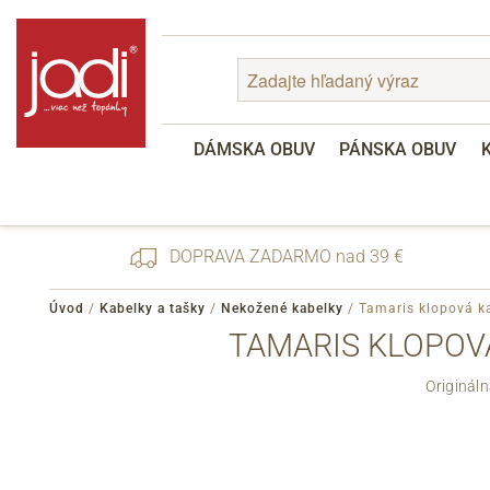
DÁMSKA OBUV
PÁNSKA OBUV
DOPRAVA ZADARMO nad 39 €
Úvod
/
Kabelky a tašky
/
Nekožené kabelky
/
Tamaris klopová k
TAMARIS KLOPOV
Zabudnuté heslo
Originál
Registrácia