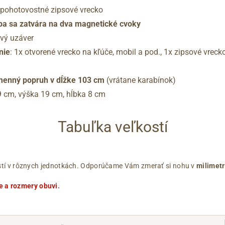
 pohotovostné zipsové vrecko
pa sa zatvára na dva magnetické cvoky
vý uzáver
nie
: 1x otvorené vrecko na kľúče, mobil a pod., 1x zipsové vreck
menný popruh v dĺžke 103 cm
(vrátane karabínok)
29 cm, výška 19 cm, hĺbka 8 cm
Tabuľka veľkostí
ľkostí v rôznych jednotkách. Odporúčame Vám zmerať si nohu v
milimet
e a rozmery obuvi
.