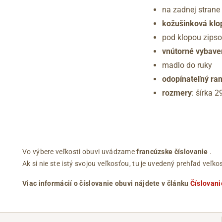
na zadnej strane
kožušinková klo
pod klopou zipso
vnútorné vybave
madlo do ruky
odopínateľný ra
rozmery
: šírka 
Vo výbere veľkosti obuvi uvádzame
francúzske číslovanie
.
Ak si nie ste istý svojou veľkosťou, tu je uvedený prehľad ve
Viac informácií o číslovanie obuvi nájdete v článku
Číslovani