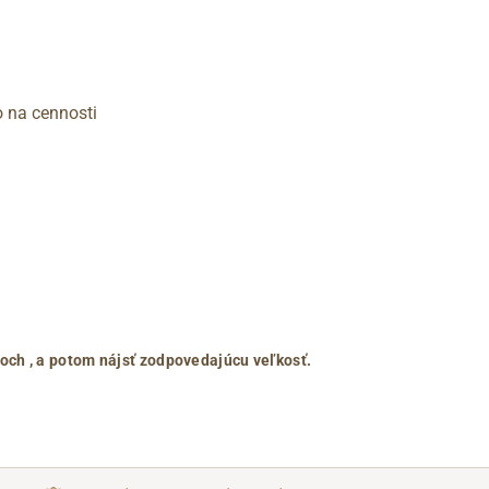
o na cennosti
roch
, a potom nájsť zodpovedajúcu veľkosť.