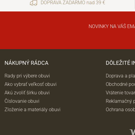
DOPRAVA ZADARMO nad 39 €
NOVINKY NA VÁŠ EM
NÁKUPNÝ RÁDCA
DÔLEŽITÉ 
Rady pri výbere obuvi
Doprava a pl
Ako vybrať veľkosť obuvi
Obchodné po
Akú zvoliť šírku obuvi
Vrátenie tova
Číslovanie obuvi
Reklamačný p
Zloženie a materiály obuvi
Ochrana osob