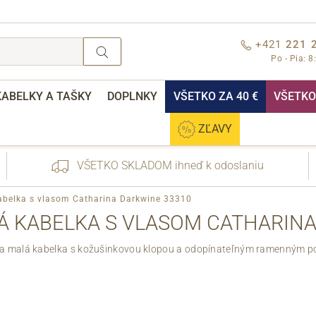
+421
221 
Po - Pia: 8
KABELKY A TAŠKY
DOPLNKY
VŠETKO ZA 40 €
VŠETKO 
ZĽAVY
VŠETKO SKLADOM ihneď k odoslaniu
abelka s vlasom Catharina Darkwine 33310
Á KABELKA S VLASOM CATHARINA
na malá kabelka s kožušinkovou klopou a odopínateľným ramenným 
nebo přihlášení
Cez Facebook