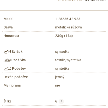
Model
1-28236-42-933
Barva
metalická růžová
Hmotnost
230g (1 ks)
Svršek
syntetika
Podšívka
textílie/syntetika
Podešev
syntetika
Dezén podešve
jemný
Membrána
nie
i
Šířka
G