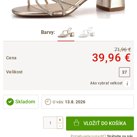
Barvy:
71,96 €
39,96 €
Cena
Velikost
37
Ako vybrať veľkosť
Skladom
U vás
:
13.8. 2026
+
VLOŽIŤ DO KOŠÍKA
-
Potrebujete poradiť?
Spýtajte sa nás.