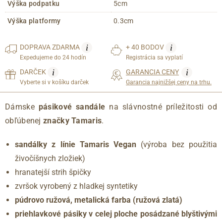
Výška podpatku
5cm
Výška platformy
0.3cm
i
i
DOPRAVA
ZDARMA
+ 40 BODOV
Expedujeme do 24 hodín
Registrácia sa vyplatí
i
i
DARČEK
GARANCIA CENY
Vyberte si v košíku darček
Garancia najnižšej ceny na trhu.
Dámske
pásikové sandále
na slávnostné príležitosti od
obľúbenej
značky Tamaris
.
sandálky z línie Tamaris Vegan
(výroba bez použitia
živočíšnych zložiek)
hranatejší strih špičky
zvršok vyrobený z hladkej syntetiky
púdrovo ružová, metalická farba (ružová zlatá)
priehlavkové pásiky v celej ploche posádzané blyštivými