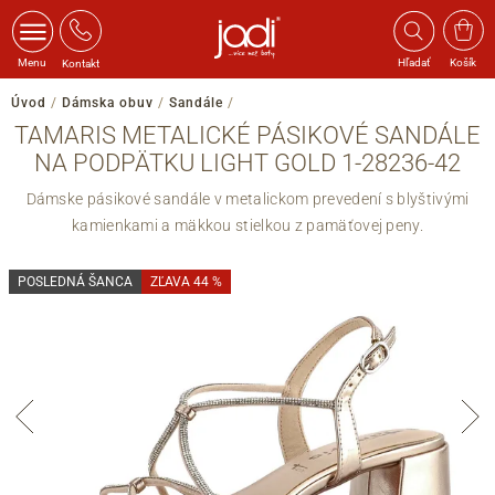
Menu
Hľadať
Košík
Kontakt
Úvod
/
Dámska obuv
/
Sandále
/
TAMARIS METALICKÉ PÁSIKOVÉ SANDÁLE
NA PODPÄTKU LIGHT GOLD 1-28236-42
Dámske pásikové sandále v metalickom prevedení s blyštivými
kamienkami a mäkkou stielkou z pamäťovej peny.
POSLEDNÁ ŠANCA
ZĽAVA 44 %