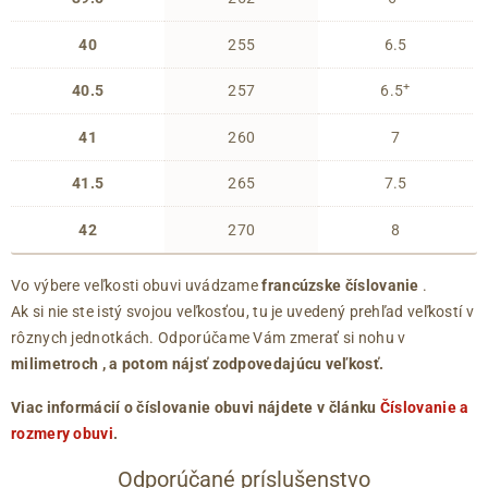
40
255
6.5
+
40.5
257
6.5
41
260
7
41.5
265
7.5
42
270
8
Vo výbere veľkosti obuvi uvádzame
francúzske číslovanie
.
Ak si nie ste istý svojou veľkosťou, tu je uvedený prehľad veľkostí v
rôznych jednotkách. Odporúčame Vám zmerať si nohu v
milimetroch
, a potom nájsť zodpovedajúcu veľkosť.
Viac informácií o číslovanie obuvi nájdete v článku
Číslovanie a
rozmery obuvi
.
Odporúčané príslušenstvo