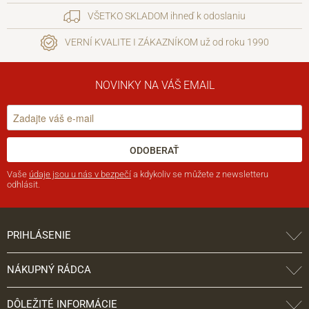
VŠETKO SKLADOM ihneď k odoslaniu
VERNÍ KVALITE I ZÁKAZNÍKOM už od roku 1990
NOVINKY NA VÁŠ EMAIL
ODOBERAŤ
Vaše
údaje jsou u nás v bezpečí
a kdykoliv se můžete z newsletteru
odhlásit.
PRIHLÁSENIE
NÁKUPNÝ RÁDCA
DÔLEŽITÉ INFORMÁCIE