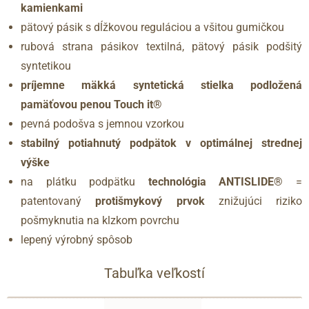
kamienkami
pätový pásik s dĺžkovou reguláciou a všitou gumičkou
rubová strana pásikov textilná, pätový pásik podšitý
syntetikou
príjemne mäkká syntetická stielka podložená
pamäťovou penou Touch it®
pevná podošva s jemnou vzorkou
stabilný potiahnutý podpätok v optimálnej strednej
výške
na plátku podpätku
technológia ANTISLIDE®
=
patentovaný
protišmykový prvok
znižujúci riziko
pošmyknutia na klzkom povrchu
lepený výrobný spôsob
Tabuľka veľkostí