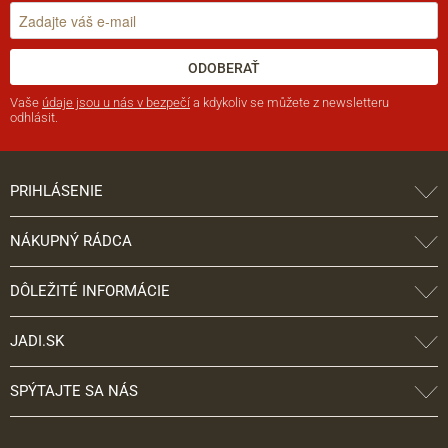
ODOBERAŤ
Vaše
údaje jsou u nás v bezpečí
a kdykoliv se můžete z newsletteru
odhlásit.
PRIHLÁSENIE
NÁKUPNÝ RÁDCA
DÔLEŽITÉ INFORMÁCIE
JADI.SK
SPÝTAJTE SA NÁS