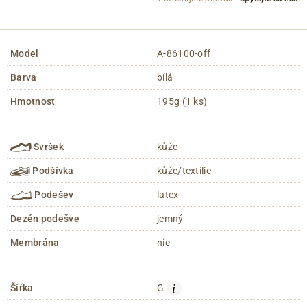
Model
A-86100-off
Barva
bílá
Hmotnost
195g (1 ks)
Svršek
kůže
Podšívka
kůže/textílie
Podešev
latex
Dezén podešve
jemný
Membrána
nie
i
Šířka
G