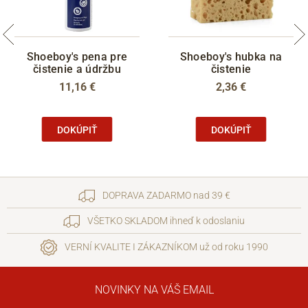
Shoeboy's pena pre
Shoeboy's hubka na
čistenie a údržbu
čistenie
11,16 €
2,36 €
DOKÚPIŤ
DOKÚPIŤ
DOPRAVA ZADARMO nad 39 €
VŠETKO SKLADOM ihneď k odoslaniu
VERNÍ KVALITE I ZÁKAZNÍKOM už od roku 1990
NOVINKY NA VÁŠ EMAIL