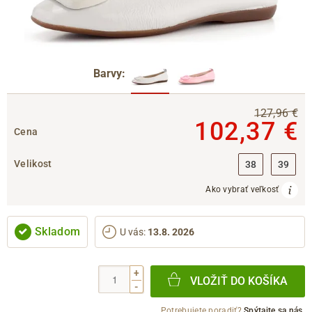
Barvy:
127,96 €
102,37 €
Cena
Velikost
38
39
Ako vybrať veľkosť
Skladom
U vás
:
13.8. 2026
+
VLOŽIŤ DO KOŠÍKA
-
Potrebujete poradiť?
Spýtajte sa nás.