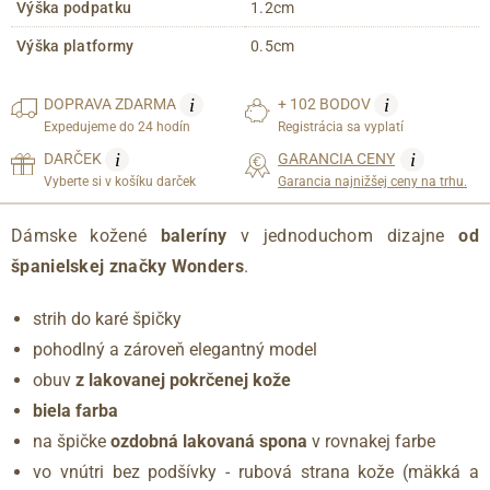
Výška podpatku
1.2cm
Výška platformy
0.5cm
i
i
DOPRAVA
ZDARMA
+ 102 BODOV
Expedujeme do 24 hodín
Registrácia sa vyplatí
i
i
DARČEK
GARANCIA CENY
Vyberte si v košíku darček
Garancia najnižšej ceny na trhu.
Dámske kožené
baleríny
v jednoduchom dizajne
od
španielskej značky Wonders
.
strih do karé špičky
pohodlný a zároveň elegantný model
obuv
z lakovanej pokrčenej kože
biela farba
na špičke
ozdobná lakovaná spona
v rovnakej farbe
vo vnútri bez podšívky - rubová strana kože (mäkká a