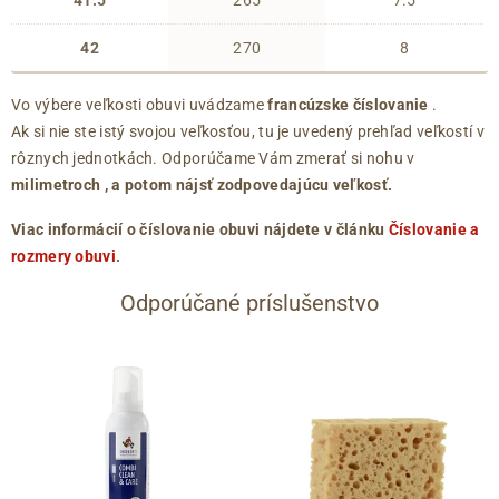
41.5
265
7.5
42
270
8
Vo výbere veľkosti obuvi uvádzame
francúzske číslovanie
.
Ak si nie ste istý svojou veľkosťou, tu je uvedený prehľad veľkostí v
rôznych jednotkách. Odporúčame Vám zmerať si nohu v
milimetroch
, a potom nájsť zodpovedajúcu veľkosť.
Viac informácií o číslovanie obuvi nájdete v článku
Číslovanie a
rozmery obuvi
.
Odporúčané príslušenstvo