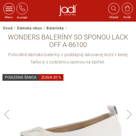
Menu
Hľadať
Košík
Kontakt
Úvod
/
Dámska obuv
/
Balerínky
/
WONDERS BALERÍNY SO SPONOU LACK
OFF A-86100
Pohodlné dámske baleríny z poddajnej lakovanej kože v bielej
farbe a s ozdobnou sponou na špičke.
POSLEDNÁ ŠANCA
ZĽAVA 20 %