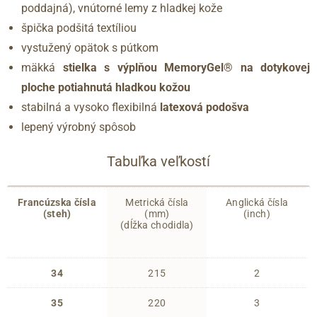
poddajná), vnútorné lemy z hladkej kože
špička podšitá textíliou
vystužený opätok s pútkom
mäkká
stielka s výplňou MemoryGel® na dotykovej
ploche potiahnutá hladkou kožou
stabilná a vysoko flexibilná
latexová podošva
lepený výrobný spôsob
Tabuľka veľkostí
Francúzska čísla
Metrická čísla
Anglická čísla
(steh)
(mm)
(inch)
(dĺžka chodidla)
34
215
2
35
220
3