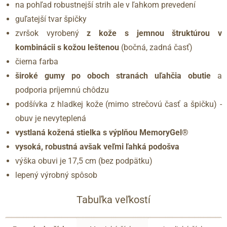
na pohľad robustnejší strih ale v ľahkom prevedení
guľatejší tvar špičky
zvršok vyrobený
z kože s jemnou štruktúrou v
kombinácii s kožou leštenou
(bočná, zadná časť)
čierna farba
široké gumy po oboch stranách uľahčia obutie
a
podporia príjemnú chôdzu
podšívka z hladkej kože (mimo strečovú časť a špičku) -
obuv je nevyteplená
vystlaná kožená stielka s výplňou MemoryGel®
vysoká, robustná avšak veľmi ľahká podošva
výška obuvi je 17,5 cm (bez podpätku)
lepený výrobný spôsob
Tabuľka veľkostí