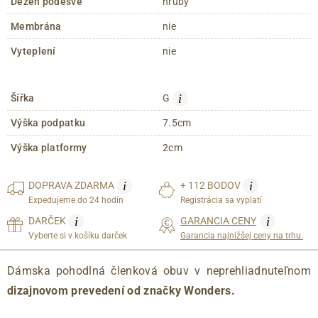
Dezén podešve
hrubý
Membrána
nie
Vyteplení
nie
i
Šířka
G
Výška podpatku
7.5cm
Výška platformy
2cm
i
i
DOPRAVA
ZDARMA
+ 112 BODOV
Expedujeme do 24 hodín
Registrácia sa vyplatí
i
i
DARČEK
GARANCIA CENY
Vyberte si v košíku darček
Garancia najnižšej ceny na trhu.
Dámska pohodlná členková obuv v neprehliadnuteľnom
dizajnovom prevedení od značky Wonders.