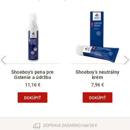
Shoeboy's pena pre
Shoeboy's neutrálny
čistenie a údržbu
krém
11,16 €
7,96 €
DOKÚPIŤ
DOKÚPIŤ
DOPRAVA ZADARMO nad 39 €