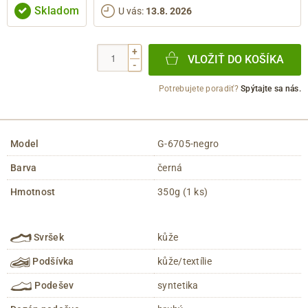
Skladom
U vás
:
13.8. 2026
+
VLOŽIŤ DO KOŠÍKA
-
Potrebujete poradiť?
Spýtajte sa nás.
Model
G-6705-negro
Barva
černá
Hmotnost
350g (1 ks)
Svršek
kůže
Podšívka
kůže/textílie
Podešev
syntetika