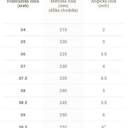
Francúzska čísla
Metrická čísla
Anglická čísla
(steh)
(mm)
(inch)
(dĺžka chodidla)
34
215
2
35
220
3
36
225
3.5
37
230
4
37.5
235
4.5
38
240
5
38.5
245
5.5
39
250
6
+
39.5
252
6