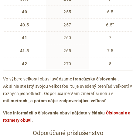
40
255
6.5
+
40.5
257
6.5
41
260
7
41.5
265
7.5
42
270
8
Vo výbere veľkosti obuvi uvádzame
francúzske číslovanie
.
Ak si nie ste istý svojou veľkosťou, tu je uvedený prehľad veľkostí v
rôznych jednotkách. Odporúčame Vám zmerať si nohu v
milimetroch
, a potom nájsť zodpovedajúcu veľkosť.
Viac informácií o číslovanie obuvi nájdete v článku
Číslovanie a
rozmery obuvi
.
Odporúčané príslušenstvo