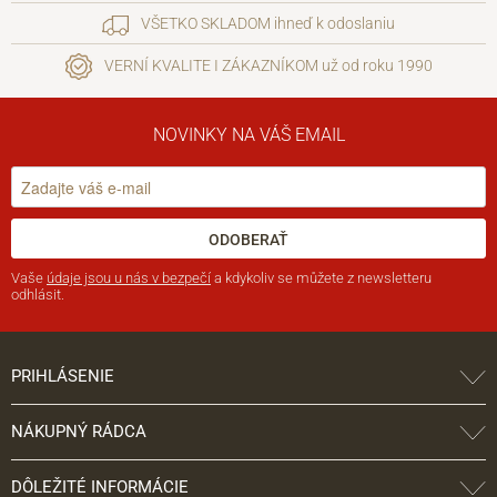
VŠETKO SKLADOM ihneď k odoslaniu
VERNÍ KVALITE I ZÁKAZNÍKOM už od roku 1990
NOVINKY NA VÁŠ EMAIL
ODOBERAŤ
Vaše
údaje jsou u nás v bezpečí
a kdykoliv se můžete z newsletteru
odhlásit.
PRIHLÁSENIE
NÁKUPNÝ RÁDCA
DÔLEŽITÉ INFORMÁCIE