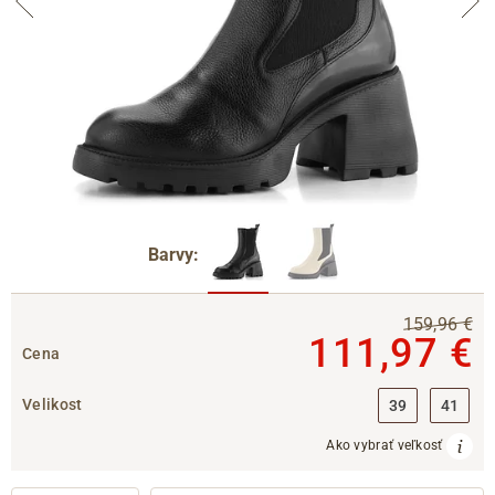
Barvy:
159,96 €
111,97 €
Cena
Velikost
39
41
Ako vybrať veľkosť