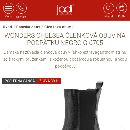
Menu
Hľadať
Košík
Kontakt
Úvod
/
Dámska obuv
/
Členková obuv
/
WONDERS CHELSEA ČLENKOVÁ OBUV NA
PODPÄTKU NEGRO G-6705
Dámska nazúvacia členková obuv v ľahko extravagantnom strihu
so širokými pruženkami, s koženou podšívkou a robustnou ľahkou
podošvou.
POSLEDNÁ ŠANCA
ZĽAVA 30 %