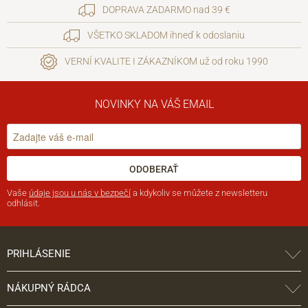
DOPRAVA ZADARMO nad 39 €
VŠETKO SKLADOM ihneď k odoslaniu
VERNÍ KVALITE I ZÁKAZNÍKOM už od roku 1990
NOVINKY NA VÁŠ EMAIL
ODOBERAŤ
Vaše
údaje jsou u nás v bezpečí
a kdykoliv se můžete z newsletteru
odhlásit.
PRIHLÁSENIE
NÁKUPNÝ RÁDCA