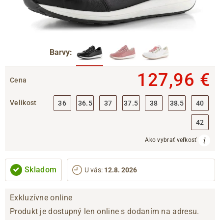
Barvy:
127,96 €
Cena
Velikost
36
36.5
37
37.5
38
38.5
40
42
Ako vybrať veľkosť
Skladom
U vás
:
12.8. 2026
Exkluzívne online
Produkt je dostupný len online s dodaním na adresu.