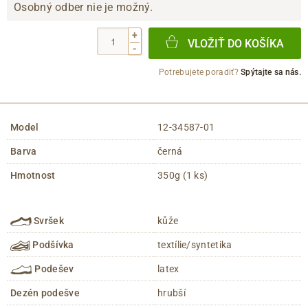
Osobný odber nie je možný.
+
VLOŽIŤ DO KOŠÍKA
-
Potrebujete poradiť?
Spýtajte sa nás.
Model
12-34587-01
Barva
černá
Hmotnost
350g (1 ks)
Svršek
kůže
Podšívka
textílie/syntetika
Podešev
latex
Dezén podešve
hrubší