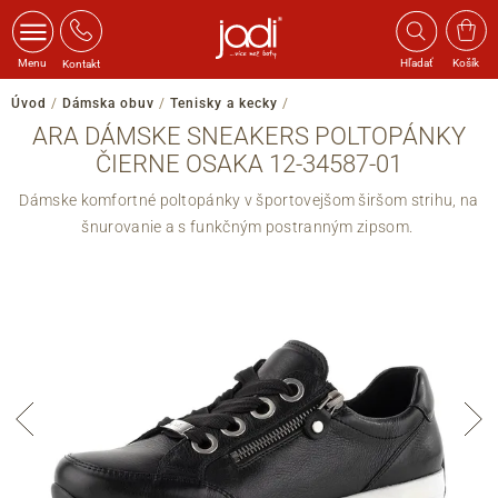
Menu
Hľadať
Košík
Kontakt
Úvod
/
Dámska obuv
/
Tenisky a kecky
/
ARA DÁMSKE SNEAKERS POLTOPÁNKY
ČIERNE OSAKA 12-34587-01
Dámske komfortné poltopánky v športovejšom širšom strihu, na
šnurovanie a s funkčným postranným zipsom.