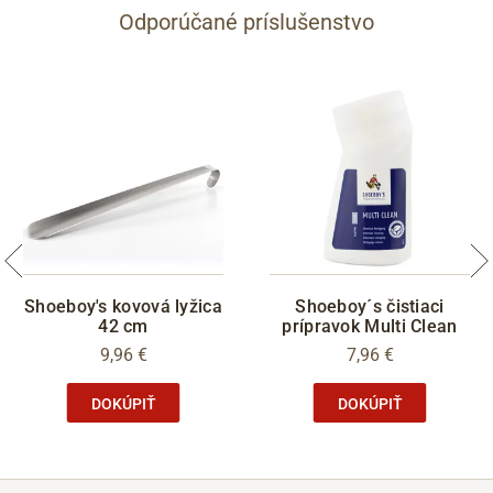
47
12
300
Odporúčané príslušenstvo
48
12.5
305
Shoeboy's kovová lyžica
Shoeboy´s čistiaci
42 cm
prípravok Multi Clean
9,96 €
7,96 €
DOKÚPIŤ
DOKÚPIŤ