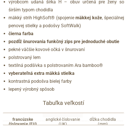
výrobcom udaná šírka H – obuv určená pre ženy so
širším typom chodidla
mäkký strih HighSoft® (spojenie
mäkkej kože
, špeciálnej
penovej stielky a podošvy SoftWalk)
čierna farba
pozdĺž šnurovania funkčný zips pre jednoduché obutie
pekné väčšie kovové očká v šnurovaní
polstrovaný lem
textilná podšívka s polstrovaním Ara bamboo®
vyberateľná extra mäkká stielka
kontrastná podošva bielej farby
lepený výrobný spôsob
Tabuľka veľkostí
francúzske
anglické číslovanie
dĺžka chodidla
číslovanie (EU)
(UK)
(mm)
35
2.5
215