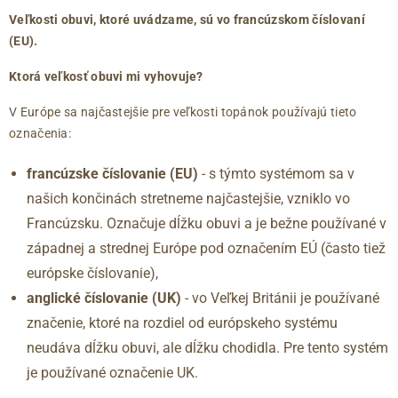
Veľkosti obuvi, ktoré uvádzame, sú vo francúzskom číslovaní
36
3
220
(EU).
36.5
3.5
225
37
4
230
Ktorá veľkosť obuvi mi vyhovuje?
37.5
4.5
235
V Európe sa najčastejšie pre veľkosti topánok používajú tieto
38
5
240
označenia:
38.5
5.5
245
39
6
250
francúzske číslovanie (EU)
- s týmto systémom sa v
40
6.5
255
našich končinách stretneme najčastejšie, vzniklo vo
41
7
260
Francúzsku. Označuje dĺžku obuvi a je bežne používané v
41.5
7.5
265
západnej a strednej Európe pod označením EÚ (často tiež
42
8
270
európske číslovanie),
42.5
8.5
275
anglické číslovanie (UK)
- vo Veľkej Británii je používané
43
9
280
značenie, ktoré na rozdiel od európskeho systému
44
9.5
285
neudáva dĺžku obuvi, ale dĺžku chodidla. Pre tento systém
45
10
290
je používané označenie UK.
46
11
295