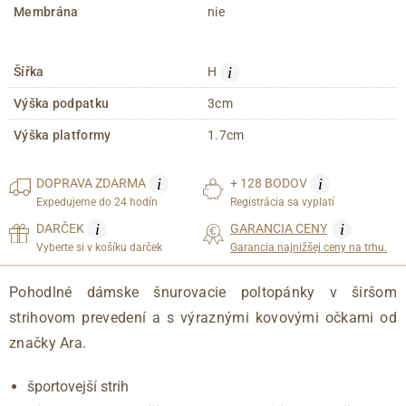
Membrána
nie
i
Šířka
H
Výška podpatku
3cm
Výška platformy
1.7cm
i
i
DOPRAVA
ZDARMA
+ 128 BODOV
Expedujeme do 24 hodín
Registrácia sa vyplatí
i
i
DARČEK
GARANCIA CENY
Vyberte si v košíku darček
Garancia najnižšej ceny na trhu.
Pohodlné dámske šnurovacie poltopánky v širšom
strihovom prevedení a s výraznými kovovými očkami od
značky Ara.
športovejší strih