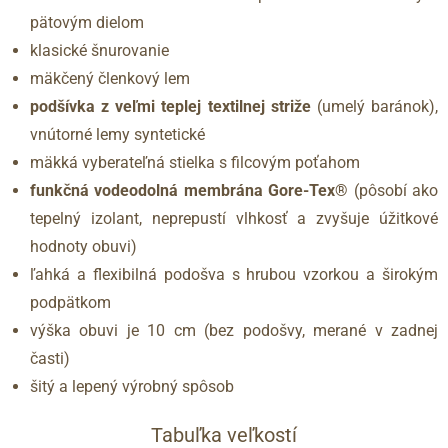
pätovým dielom
klasické šnurovanie
mäkčený členkový lem
podšívka z veľmi teplej textilnej striže
(umelý baránok),
vnútorné lemy syntetické
mäkká vyberateľná stielka s filcovým poťahom
funkčná vodeodolná membrána Gore-Tex®
(pôsobí ako
tepelný izolant, neprepustí vlhkosť a zvyšuje úžitkové
hodnoty obuvi)
ľahká a flexibilná podošva s hrubou vzorkou a širokým
podpätkom
výška obuvi je 10 cm (bez podošvy, merané v zadnej
časti)
šitý a lepený výrobný spôsob
Tabuľka veľkostí