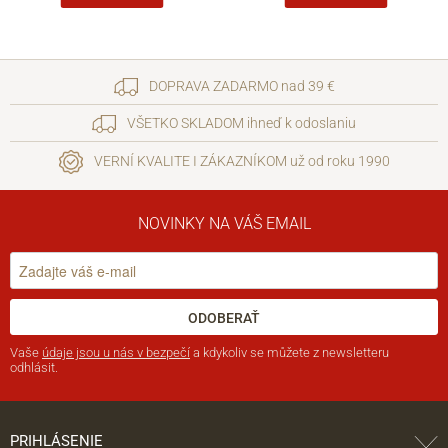
DOPRAVA ZADARMO nad 39 €
VŠETKO SKLADOM ihneď k odoslaniu
VERNÍ KVALITE I ZÁKAZNÍKOM už od roku 1990
NOVINKY NA VÁŠ EMAIL
ODOBERAŤ
Vaše
údaje jsou u nás v bezpečí
a kdykoliv se můžete z newsletteru
odhlásit.
PRIHLÁSENIE