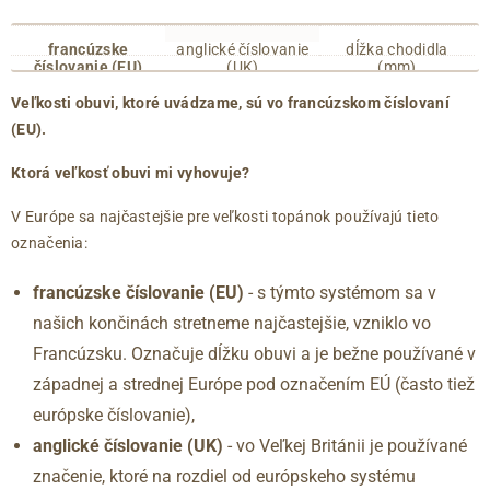
francúzske
anglické číslovanie
dĺžka chodidla
číslovanie (EU)
(UK)
(mm)
35
2.5
215
Veľkosti obuvi, ktoré uvádzame, sú vo francúzskom číslovaní
36
3
220
(EU).
36.5
3.5
225
37
4
230
Ktorá veľkosť obuvi mi vyhovuje?
37.5
4.5
235
V Európe sa najčastejšie pre veľkosti topánok používajú tieto
38
5
240
označenia:
38.5
5.5
245
39
6
250
francúzske číslovanie (EU)
- s týmto systémom sa v
40
6.5
255
našich končinách stretneme najčastejšie, vzniklo vo
41
7
260
Francúzsku. Označuje dĺžku obuvi a je bežne používané v
41.5
7.5
265
západnej a strednej Európe pod označením EÚ (často tiež
42
8
270
európske číslovanie),
42.5
8.5
275
anglické číslovanie (UK)
- vo Veľkej Británii je používané
43
9
280
značenie, ktoré na rozdiel od európskeho systému
44
9.5
285