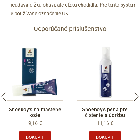
neudáva dĺžku obuvi, ale dĺžku chodidla. Pre tento systém
45
10
290
je používané označenie UK.
46
11
295
47
12
300
Odporúčané príslušenstvo
48
12.5
305
Shoeboy's na mastené
Shoeboy's pena pre
kože
čistenie a údržbu
9,16 €
11,16 €
DOKÚPIŤ
DOKÚPIŤ