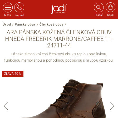
Menu
Hľadať
Košík
Kontakt
Úvod
/
Pánska obuv
/
Členková obuv
/
ARA PÁNSKA KOŽENÁ ČLENKOVÁ OBUV
HNEDÁ FREDERIK MARRONE/CAFFEE 11-
24711-44
Pánska zimná kožená členková obuv s teplou podšívkou,
funkčnou membránou a pohodlnou podošvou s hrubou vzorkou.
ZĽAVA 20 %