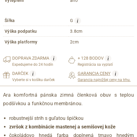
Vyteplení
áno
i
Šířka
G
Výška podpatku
3.8cm
Výška platformy
2cm
i
i
DOPRAVA
ZDARMA
+ 128 BODOV
Expedujeme do 24 hodín
Registrácia sa vyplatí
i
i
DARČEK
GARANCIA CENY
Vyberte si v košíku darček
Garancia najnižšej ceny na trhu.
Ara komfortná pánska zimná členková obuv s teplou
podšívkou a funkčnou membránou.
robustnejší strih s guľatou špičkou
zvršok z kombinácie mastenej a semišovej kože
čokoládovo hnedá farba doplnená tmavo hnedým