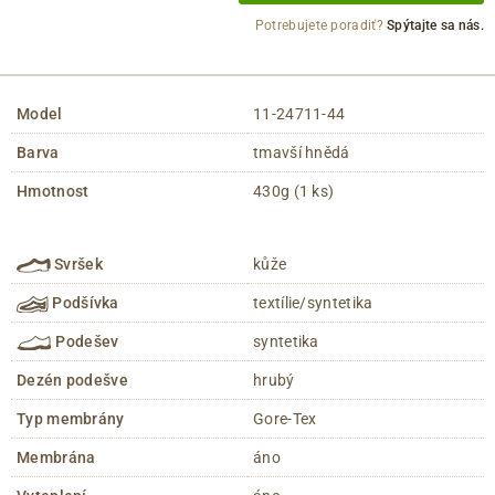
Potrebujete poradiť?
Spýtajte sa nás.
Model
11-24711-44
Barva
tmavší hnědá
Hmotnost
430g (1 ks)
Svršek
kůže
Podšívka
textílie/syntetika
Podešev
syntetika
Dezén podešve
hrubý
Typ membrány
Gore-Tex
Membrána
áno