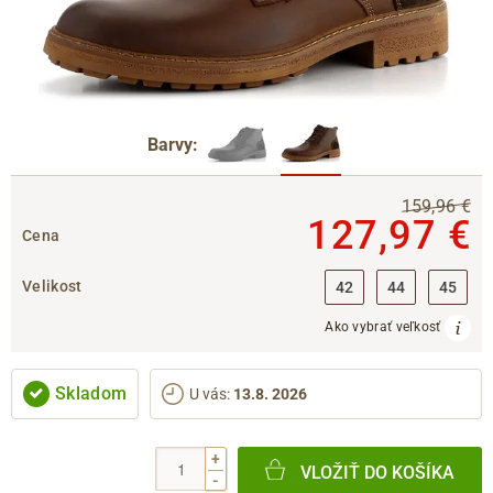
Barvy:
159,96 €
127,97 €
Cena
Velikost
42
44
45
Ako vybrať veľkosť
Skladom
U vás
:
13.8. 2026
+
VLOŽIŤ DO KOŠÍKA
-