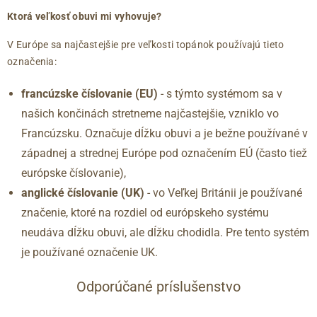
37
4
230
Ktorá veľkosť obuvi mi vyhovuje?
37.5
4.5
235
V Európe sa najčastejšie pre veľkosti topánok používajú tieto
38
5
240
označenia:
38.5
5.5
245
39
6
250
francúzske číslovanie (EU)
- s týmto systémom sa v
40
6.5
255
našich končinách stretneme najčastejšie, vzniklo vo
41
7
260
Francúzsku. Označuje dĺžku obuvi a je bežne používané v
41.5
7.5
265
západnej a strednej Európe pod označením EÚ (často tiež
42
8
270
európske číslovanie),
42.5
8.5
275
anglické číslovanie (UK)
- vo Veľkej Británii je používané
43
9
280
značenie, ktoré na rozdiel od európskeho systému
44
9.5
285
neudáva dĺžku obuvi, ale dĺžku chodidla. Pre tento systém
45
10
290
je používané označenie UK.
46
11
295
47
12
300
Odporúčané príslušenstvo
48
12.5
305