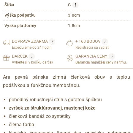
i
Šířka
G
Výška podpatku
3.8cm
Výška platformy
1.8cm
i
i
DOPRAVA
ZDARMA
+ 168 BODOV
Expedujeme do 24 hodín
Registrácia sa vyplatí
i
i
DARČEK
GARANCIA CENY
Vyberte si v košíku darček
Garancia najnižšej ceny na trhu.
Ara pevná pánska zimná členková obuv s teplou
podšívkou a funkčnou membránou.
pohodlný robustnejší strih s guľatou špičkou
zvršok zo štruktúrovanej, mastenej kože
členková bandáž zo syntetiky
čierna farba
klasické šnurovanie (horné dva prievlaky nahradené