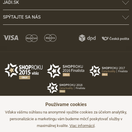
JADI.SK
SPÝTAJTE SA NÁS
Používame cookies
Vďaka vášmu súhlasu na anonymné využitie cookies za účelom analytiky,
personalizácie a marketingu vám budeme môcť poskytovať služby v
maximálnej kvalite.
Viac informácií
.
©2026 JADI.sk. Užitie materiálov bez súhlasu nie je možné.