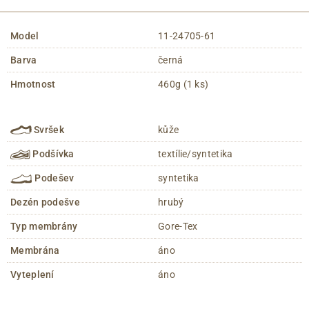
Model
11-24705-61
Barva
černá
Hmotnost
460g (1 ks)
Svršek
kůže
Podšívka
textílie/syntetika
Podešev
syntetika
Dezén podešve
hrubý
Typ membrány
Gore-Tex
Membrána
áno
Vyteplení
áno