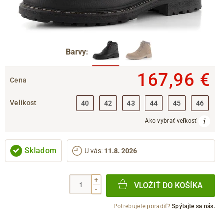
Barvy:
167,96 €
Cena
Velikost
40
42
43
44
45
46
Ako vybrať veľkosť
Skladom
U vás
:
11.8. 2026
+
VLOŽIŤ DO KOŠÍKA
-
Potrebujete poradiť?
Spýtajte sa nás.