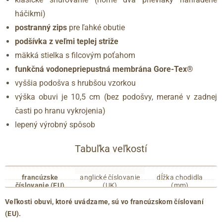
háčikmi)
postranný zips
pre ľahké obutie
podšívka z veľmi teplej striže
mäkká stielka s filcovým poťahom
funkčná vodonepriepustná membrána Gore-Tex®
vyššia podošva s hrubšou vzorkou
výška obuvi je 10,5 cm (bez podošvy, merané v zadnej
časti po hranu vykrojenia)
lepený výrobný spôsob
Tabuľka veľkostí
francúzske
anglické číslovanie
dĺžka chodidla
číslovanie (EU)
(UK)
(mm)
35
2.5
215
Veľkosti obuvi, ktoré uvádzame, sú vo francúzskom číslovaní
36
3
220
(EU).
36.5
3.5
225