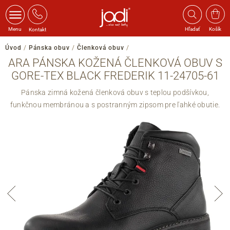
Menu
Hľadať
Košík
Kontakt
Úvod
/
Pánska obuv
/
Členková obuv
/
ARA PÁNSKA KOŽENÁ ČLENKOVÁ OBUV S
GORE-TEX BLACK FREDERIK 11-24705-61
Pánska zimná kožená členková obuv s teplou podšívkou,
funkčnou membránou a s postranným zipsom pre ľahké obutie.