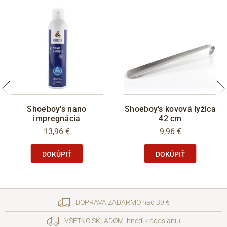
Shoeboy's nano
Shoeboy's kovová lyžica
impregnácia
42 cm
13,96 €
9,96 €
DOKÚPIŤ
DOKÚPIŤ
DOPRAVA ZADARMO nad 39 €
VŠETKO SKLADOM ihneď k odoslaniu