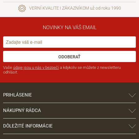
VERNÍ KVALITE I ZÁKAZNÍKOM už od roku 1990
NOVINKY NA VÁŠ EMAIL
ODOBERAŤ
Vaše
údaje jsou u nás v bezpečí
a kdykoliv se můžete z newsletteru
odhlásit.
PRIHLÁSENIE
NÁKUPNÝ RÁDCA
DÔLEŽITÉ INFORMÁCIE