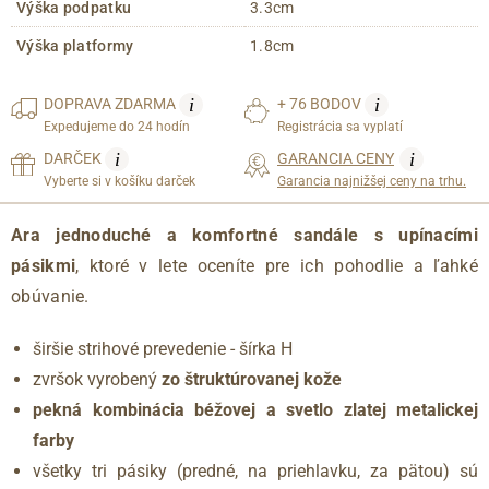
Výška podpatku
3.3cm
Výška platformy
1.8cm
i
i
DOPRAVA
ZDARMA
+ 76 BODOV
Expedujeme do 24 hodín
Registrácia sa vyplatí
i
i
DARČEK
GARANCIA CENY
Vyberte si v košíku darček
Garancia najnižšej ceny na trhu.
Ara jednoduché a komfortné sandále s upínacími
pásikmi
, ktoré v lete oceníte pre ich pohodlie a ľahké
obúvanie.
širšie strihové prevedenie - šírka H
zvršok vyrobený
zo štruktúrovanej kože
pekná kombinácia béžovej a svetlo zlatej metalickej
farby
všetky tri pásiky (predné, na priehlavku, za pätou) sú