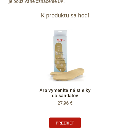
je používané označenie UK.
46
11
295
47
12
300
K produktu sa hodí
48
12.5
305
Ara vymeniteľné stielky
do sandálov
27,96 €
PREZRIEŤ