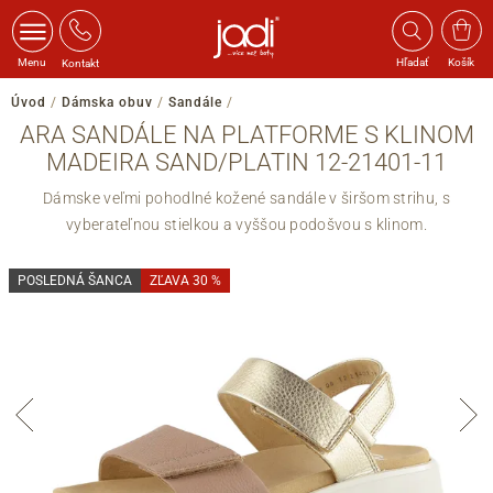
Menu
Hľadať
Košík
Kontakt
Úvod
/
Dámska obuv
/
Sandále
/
ARA SANDÁLE NA PLATFORME S KLINOM
MADEIRA SAND/PLATIN 12-21401-11
Dámske veľmi pohodlné kožené sandále v širšom strihu, s
vyberateľnou stielkou a vyššou podošvou s klinom.
POSLEDNÁ ŠANCA
ZĽAVA 30 %