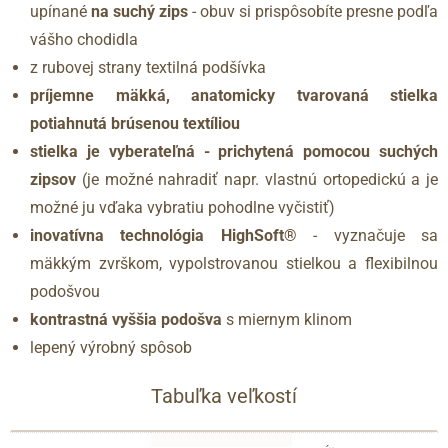
upínané
na suchý zips
- obuv si prispôsobíte presne podľa
vášho chodidla
z rubovej strany textilná podšívka
príjemne mäkká, anatomicky tvarovaná stielka
potiahnutá brúsenou textíliou
stielka je vyberateľná - prichytená pomocou suchých
zipsov
(je možné nahradiť napr. vlastnú ortopedickú a je
možné ju vďaka vybratiu pohodlne vyčistiť)
inovatívna technológia HighSoft®
- vyznačuje sa
mäkkým zvrškom, vypolstrovanou stielkou a flexibilnou
podošvou
kontrastná vyššia podošva
s miernym klinom
lepený výrobný spôsob
Tabuľka veľkostí