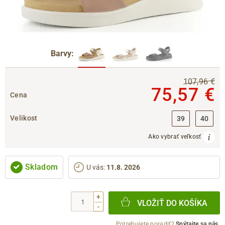
Barvy:
107,96 €
75,57 €
Cena
Velikost
39
40
Ako vybrať veľkosť
Skladom
U vás
:
11.8. 2026
+
VLOŽIŤ DO KOŠÍKA
-
Potrebujete poradiť?
Spýtajte sa nás.