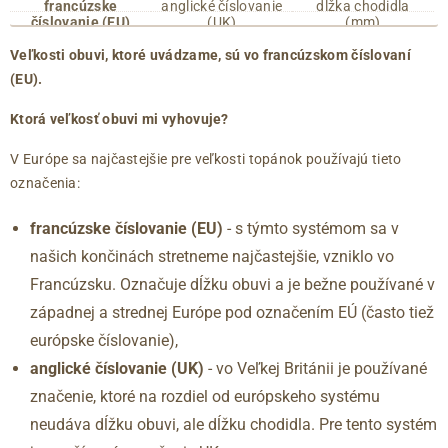
francúzske
anglické číslovanie
dĺžka chodidla
číslovanie (EU)
(UK)
(mm)
35
2.5
215
Veľkosti obuvi, ktoré uvádzame, sú vo francúzskom číslovaní
36
3
220
(EU).
36.5
3.5
225
37
4
230
Ktorá veľkosť obuvi mi vyhovuje?
37.5
4.5
235
V Európe sa najčastejšie pre veľkosti topánok používajú tieto
38
5
240
označenia:
38.5
5.5
245
39
6
250
francúzske číslovanie (EU)
- s týmto systémom sa v
40
6.5
255
našich končinách stretneme najčastejšie, vzniklo vo
41
7
260
Francúzsku. Označuje dĺžku obuvi a je bežne používané v
41.5
7.5
265
západnej a strednej Európe pod označením EÚ (často tiež
42
8
270
európske číslovanie),
42.5
8.5
275
anglické číslovanie (UK)
- vo Veľkej Británii je používané
43
9
280
značenie, ktoré na rozdiel od európskeho systému
44
9.5
285
neudáva dĺžku obuvi, ale dĺžku chodidla. Pre tento systém
45
10
290