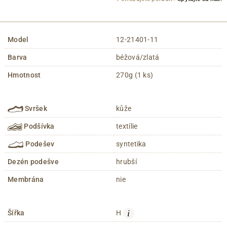
Model
12-21401-11
Barva
béžová/zlatá
Hmotnost
270g (1 ks)
Svršek
kůže
Podšívka
textílie
Podešev
syntetika
Dezén podešve
hrubší
Membrána
nie
i
Šířka
H