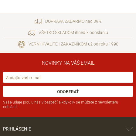
DOPRAVA ZADARMO nad 39 €
VŠETKO SKLADOM ihneď k odoslaniu
VERNÍ KVALITE I ZÁKAZNÍKOM už od roku 1990
NOVINKY NA VÁŠ EMAIL
ODOBERAŤ
Vaše
údaje jsou u nás v bezpečí
a kdykoliv se můžete z newsletteru
odhlásit.
PRIHLÁSENIE