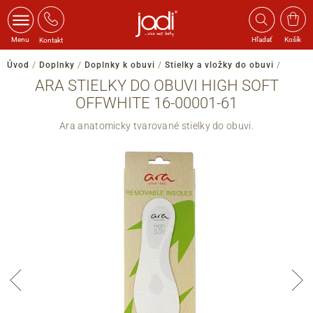
Menu
Hľadať
Košík
Kontakt
Úvod
/
Doplnky
/
Doplnky k obuvi
/
Stielky a vložky do obuvi
/
ARA STIELKY DO OBUVI HIGH SOFT
OFFWHITE 16-00001-61
Ara anatomicky tvarované stielky do obuvi.