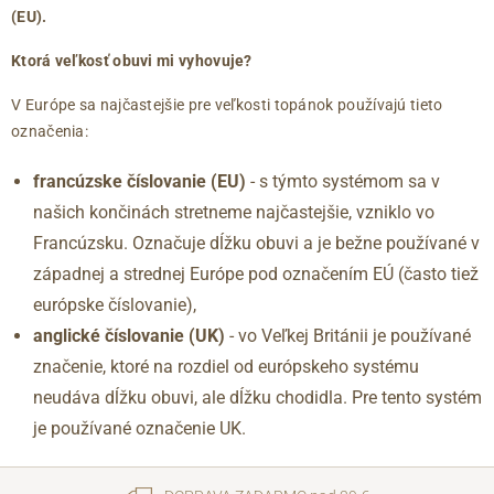
(EU).
36.5
3.5
225
37
4
230
Ktorá veľkosť obuvi mi vyhovuje?
37.5
4.5
235
V Európe sa najčastejšie pre veľkosti topánok používajú tieto
38
5
240
označenia:
38.5
5.5
245
39
6
250
francúzske číslovanie (EU)
- s týmto systémom sa v
40
6.5
255
našich končinách stretneme najčastejšie, vzniklo vo
41
7
260
Francúzsku. Označuje dĺžku obuvi a je bežne používané v
41.5
7.5
265
západnej a strednej Európe pod označením EÚ (často tiež
42
8
270
európske číslovanie),
42.5
8.5
275
anglické číslovanie (UK)
- vo Veľkej Británii je používané
43
9
280
značenie, ktoré na rozdiel od európskeho systému
44
9.5
285
neudáva dĺžku obuvi, ale dĺžku chodidla. Pre tento systém
45
10
290
je používané označenie UK.
46
11
295
47
12
300
48
12.5
305