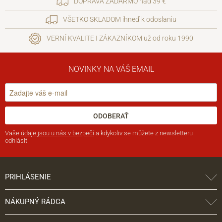
DOPRAVA ZADARMO nad 39 €
VŠETKO SKLADOM ihneď k odoslaniu
VERNÍ KVALITE I ZÁKAZNÍKOM už od roku 1990
NOVINKY NA VÁŠ EMAIL
ODOBERAŤ
Vaše
údaje jsou u nás v bezpečí
a kdykoliv se můžete z newsletteru
odhlásit.
PRIHLÁSENIE
NÁKUPNÝ RÁDCA