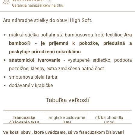
Garancia najnižšej ceny na trhu.
Ara náhradné stielky do obuvi High Soft.
mäkká stielka potiahnutá bambusovou froté textíliou
Ara
bamboo® - je príjemná k pokožke, priedušná a
poskytuje prirodzenú mikroklímu
anatomické tvarovanie
- vystúpené srdiečko, podpora
pozdĺžnej klenby, extra zmäkčená pätná časť
smotanová biela farba
dodávané v krabičke
Tabuľka veľkostí
francúzske
anglické číslovanie
dĺžka chodidla
číslovanie (EU)
(UK)
(mm)
35
2.5
215
Veľkosti obuvi, ktoré uvádzame, sú vo francúzskom číslovaní
36
3
220