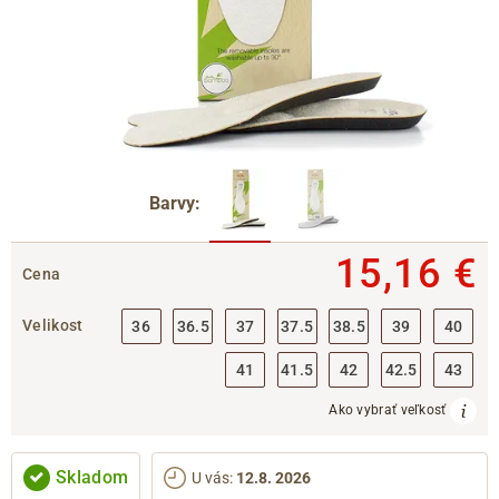
Barvy:
15,16 €
Cena
Velikost
36
36.5
37
37.5
38.5
39
40
41
41.5
42
42.5
43
Ako vybrať veľkosť
Skladom
U vás
:
12.8. 2026