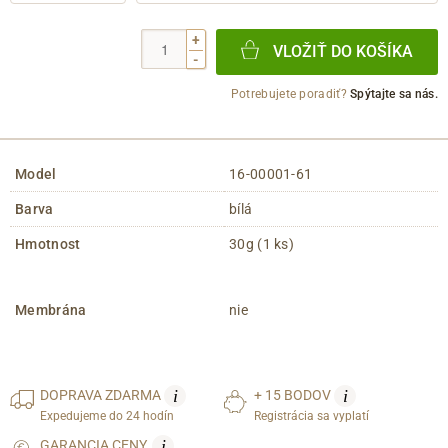
+
VLOŽIŤ DO KOŠÍKA
-
Potrebujete poradiť?
Spýtajte sa nás.
Model
16-00001-61
Barva
bílá
Hmotnost
30g (1 ks)
Membrána
nie
i
i
DOPRAVA
ZDARMA
+ 15 BODOV
Expedujeme do 24 hodín
Registrácia sa vyplatí
i
GARANCIA CENY