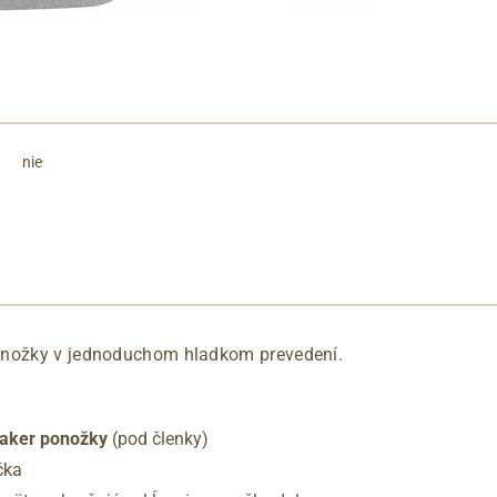
nie
onožky v jednoduchom hladkom prevedení.
eaker ponožky
(pod členky)
čka