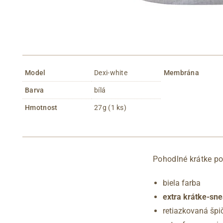
Model
Dexi-white
Membrána
Barva
bílá
Hmotnost
27g (1 ks)
Pohodlné krátke p
biela farba
extra krátke-sn
retiazkovaná špi