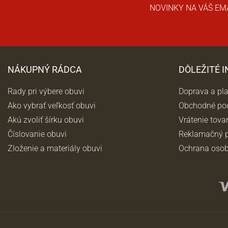
NOVINKY NA VÁŠ EM
NÁKUPNÝ RÁDCA
DÔLEŽITÉ 
Rady pri výbere obuvi
Doprava a pl
Ako vybrať veľkosť obuvi
Obchodné po
Akú zvoliť šírku obuvi
Vrátenie tova
Číslovanie obuvi
Reklamačný p
Zloženie a materiály obuvi
Ochrana osob