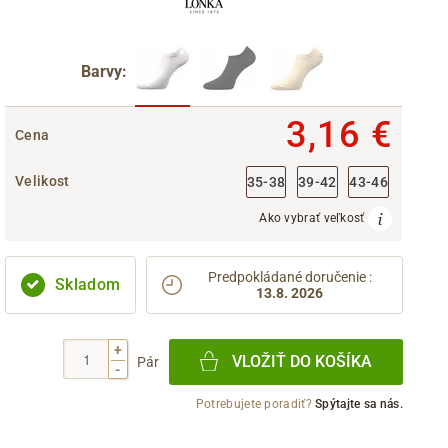
Barvy:
3,16 €
Cena
Velikost
35-38
39-42
43-46
Ako vybrať veľkosť
Predpokládané doručenie
:
Skladom
13.8. 2026
+
VLOŽIŤ DO KOŠÍKA
Pár
-
Potrebujete poradiť?
Spýtajte sa nás.