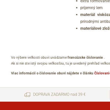
extra formovanie
príjemný lem
materiál visk
prírodnými antib
materiálové zlož
Vo výbere veľkosti obuvi uvádzame
francúzske číslovanie
.
Ak si nie ste istý svojou veľkosťou, tu je uvedený prehľad ve
Viac informácií o číslovanie obuvi nájdete v článku
Číslovani
DOPRAVA ZADARMO nad 39 €