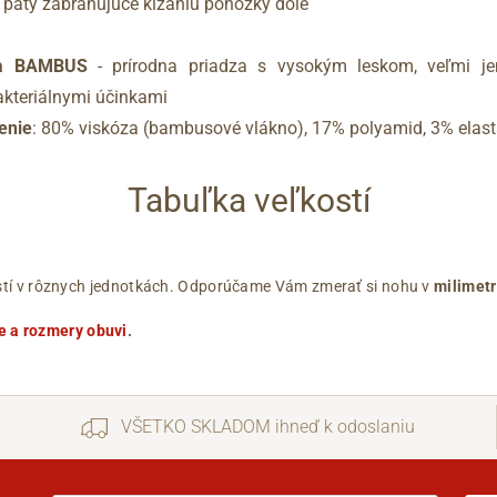
 päty zabraňujúce kĺzaniu ponožky dole
óza BAMBUS
- prírodna priadza s vysokým leskom, veľmi j
akteriálnymi účinkami
enie
: 80% viskóza (bambusové vlákno), 17% polyamid, 3% elas
Tabuľka veľkostí
ľkostí v rôznych jednotkách. Odporúčame Vám zmerať si nohu v
milimet
e a rozmery obuvi
.
VŠETKO SKLADOM ihneď k odoslaniu