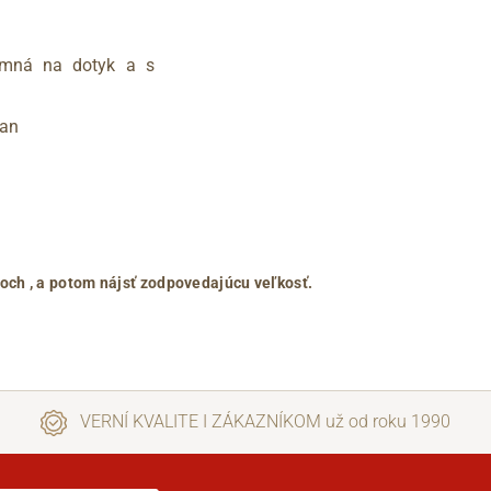
emná na dotyk a s
tan
roch
, a potom nájsť zodpovedajúcu veľkosť.
VERNÍ KVALITE I ZÁKAZNÍKOM už od roku 1990