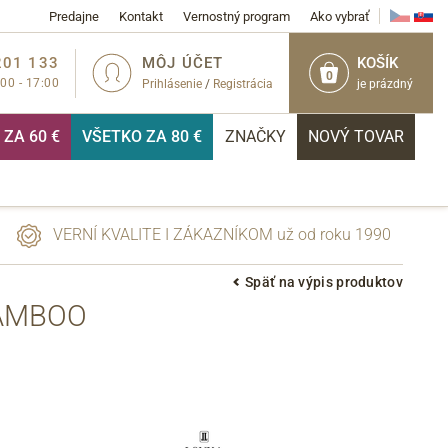
Predajne
Kontakt
Vernostný program
Ako vybrať
201 133
MÔJ ÚČET
KOŠÍK
0
:00 - 17:00
Prihlásenie
/
Registrácia
je prázdný
ZA 60 €
VŠETKO ZA 80 €
ZNAČKY
NOVÝ TOVAR
VERNÍ KVALITE I ZÁKAZNÍKOM už od roku 1990
Späť na výpis produktov
BAMBOO
PRIHLÁSIŤ