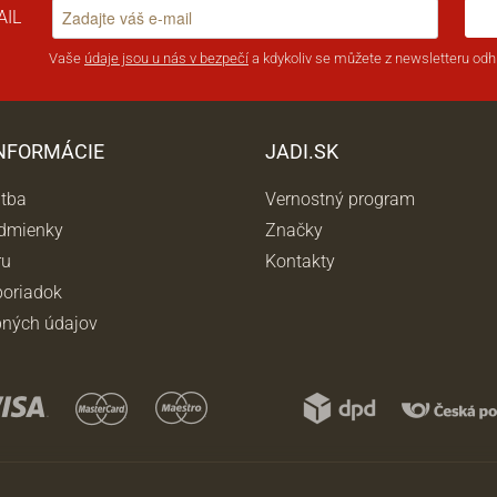
AIL
Vaše
údaje jsou u nás v bezpečí
a kdykoliv se můžete z newsletteru odhl
INFORMÁCIE
JADI.SK
atba
Vernostný program
dmienky
Značky
ru
Kontakty
oriadok
ných údajov