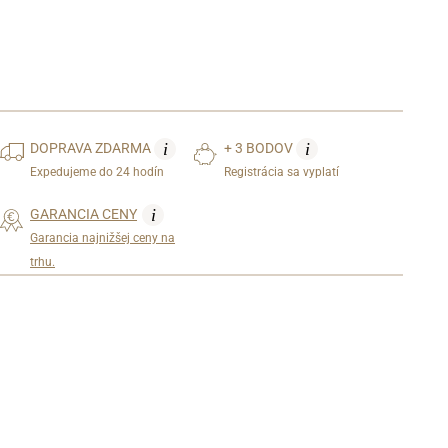
i
i
DOPRAVA
ZDARMA
+ 3 BODOV
Expedujeme do 24 hodín
Registrácia sa vyplatí
i
GARANCIA CENY
Garancia najnižšej ceny na
trhu.