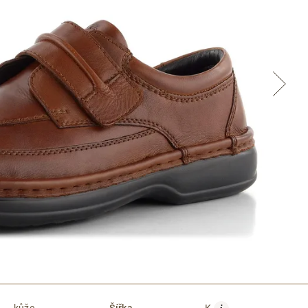
Cez Google
kůže
Šířka
K