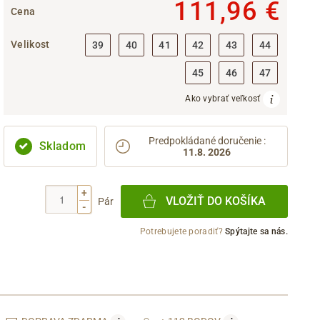
111,96 €
Cena
Velikost
39
40
41
42
43
44
45
46
47
Ako vybrať veľkosť
Predpokládané doručenie
:
Skladom
11.8. 2026
+
VLOŽIŤ DO KOŠÍKA
Pár
-
Potrebujete poradiť?
Spýtajte sa nás.