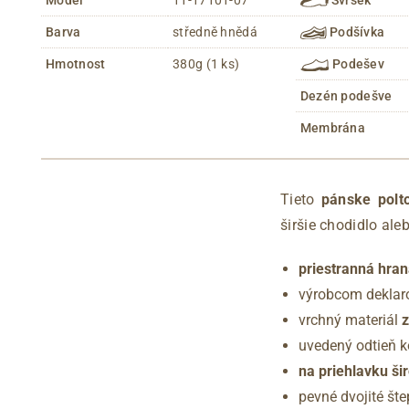
Barva
středně hnědá
Podšívka
Hmotnost
380g (1 ks)
Podešev
Dezén podešve
Membrána
Tieto
pánske polt
širšie chodidlo al
priestranná hran
výrobcom deklar
vrchný materiál
z
uvedený odtieň k
na priehlavku ši
pevné dvojité št