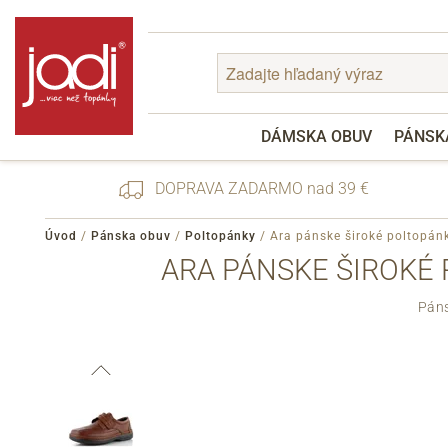
DÁMSKA OBUV
PÁNSK
DOPRAVA ZADARMO nad 39 €
Úvod
/
Pánska obuv
/
Poltopánky
/
Ara pánske široké poltopán
ARA PÁNSKE ŠIROKÉ 
Zabudnuté heslo
Páns
Registrácia