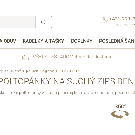
+421
221 
Po - Pia: 8
A OBUV
KABELKY A TAŠKY
DOPLNKY
POSLEDNÁ ŠAN
VŠETKO SKLADOM ihneď k odoslaniu
ky na suchý zips Ben Cognac 11-17101-07
POLTOPÁNKY NA SUCHÝ ZIPS BEN
ke široké poltopánky z hladkej hnedej kože a v pohodlnom, pevnom st
nebo přihlášení
Cez Facebook