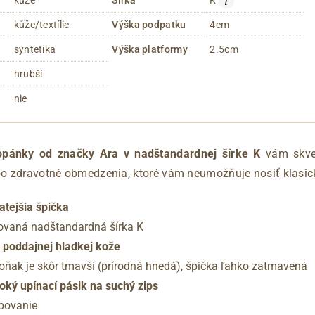
i
kůže/textílie
Výška podpatku
4cm
syntetika
Výška platformy
2.5cm
hrubší
nie
opánky od značky Ara v nadštandardnej šírke K
vám skve
ebo zdravotné obmedzenia, ktoré vám neumožňuje nosiť klasic
atejšia špička
ovaná nadštandardná šírka K
 poddajnej hladkej kože
oňak je skôr tmavší (prírodná hnedá), špička ľahko zatmavená
roký upínací pásik na suchý zips
epovanie