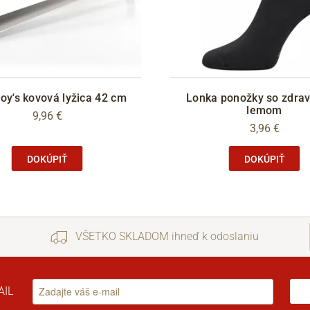
oy's kovová lyžica 42 cm
Lonka ponožky so zdra
lemom
9,96 €
3,96 €
DOKÚPIŤ
DOKÚPIŤ
VŠETKO SKLADOM ihneď k odoslaniu
AIL