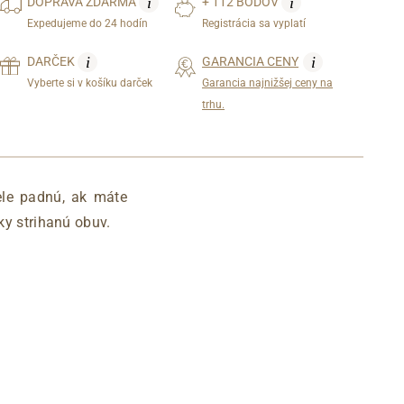
i
i
DOPRAVA
ZDARMA
+ 112 BODOV
Expedujeme do 24 hodín
Registrácia sa vyplatí
i
i
DARČEK
GARANCIA CENY
Vyberte si v košíku darček
Garancia najnižšej ceny na
trhu.
le padnú, ak máte
ky strihanú obuv.