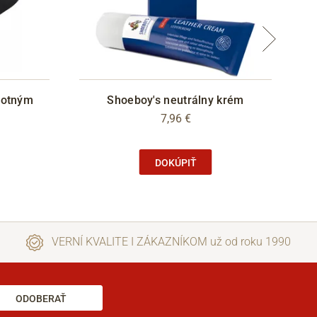
votným
Shoeboy's neutrálny krém
7,96 €
DOKÚPIŤ
VERNÍ KVALITE I ZÁKAZNÍKOM už od roku 1990
ODOBERAŤ