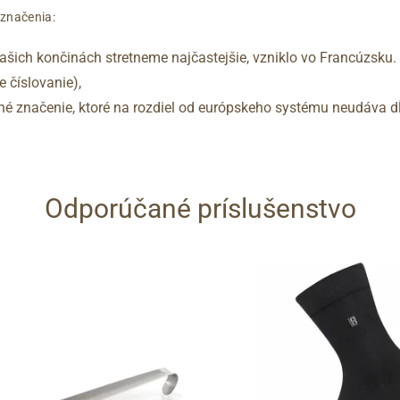
označenia:
šich končinách stretneme najčastejšie, vzniklo vo Francúzsku.
 číslovanie),
vané značenie, ktoré na rozdiel od európskeho systému neudáva dĺ
Odporúčané príslušenstvo