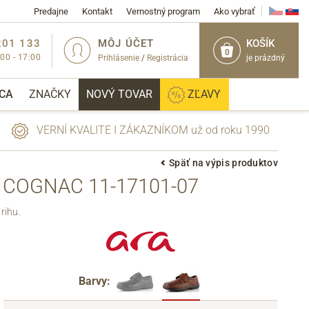
Predajne
Kontakt
Vernostný program
Ako vybrať
201 133
MÔJ ÚČET
KOŠÍK
0
:00 - 17:00
Prihlásenie
/
Registrácia
je prázdný
CA
ZNAČKY
NOVÝ TOVAR
ZĽAVY
VERNÍ KVALITE I ZÁKAZNÍKOM už od roku 1990
Späť na výpis produktov
 COGNAC 11-17101-07
PRIHLÁSIŤ
rihu.
Barvy: