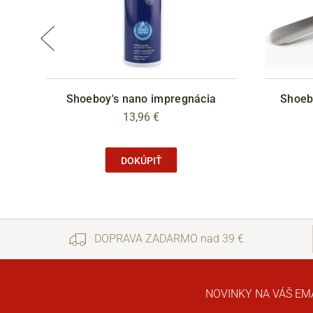
Shoeboy's nano impregnácia
Shoeb
13,96 €
DOKÚPIŤ
DOPRAVA ZADARMO nad 39 €
NOVINKY NA VÁŠ EM