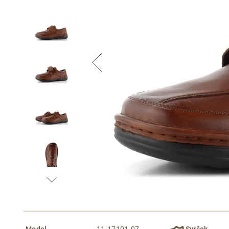
Informace o
zpracování osobních údajů
.
Model
11-17101-07
Svršek