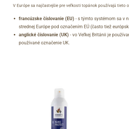
V Európe sa najčastejšie pre veľkosti topánok používajú tieto 
francúzske číslovanie (EU)
- s týmto systémom sa v na
strednej Európe pod označením EÚ (často tiež európske
anglické číslovanie (UK)
- vo Veľkej Británii je použí
používané označenie UK.