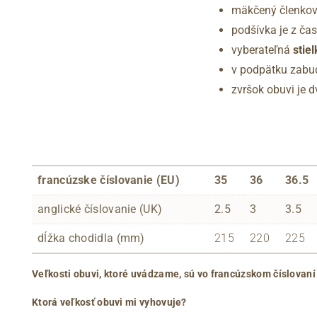
mäkčený členkov
podšívka je z čas
vyberateľná
stie
v podpätku zab
zvršok obuvi je d
francúzske číslovanie (EU)
35
36
36.5
anglické číslovanie (UK)
2.5
3
3.5
dĺžka chodidla (mm)
215
220
225
Veľkosti obuvi, ktoré uvádzame, sú vo francúzskom číslovaní
Ktorá veľkosť obuvi mi vyhovuje?