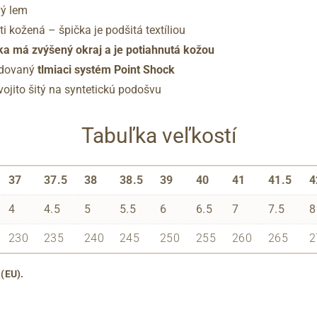
ý lem
ti kožená – špička je podšitá textíliou
lka má zvýšený okraj a je potiahnutá kožou
udovaný
tlmiaci systém Point Shock
vojito šitý na syntetickú podošvu
Tabuľka veľkostí
37
37.5
38
38.5
39
40
41
41.5
4
4
4.5
5
5.5
6
6.5
7
7.5
8
230
235
240
245
250
255
260
265
2
 (EU).