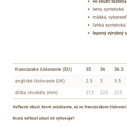
vo vnútri textiln
lemy syntetické
mäkká, vyberateľ
ľahká syntetick
lepený výrobný 
francúzske číslovanie (EU)
35
36
36.5
anglické číslovanie (UK)
2.5
3
3.5
dĺžka chodidla (mm)
215
220
225
Veľkosti obuvi, ktoré uvádzame, sú vo francúzskom číslovaní
Ktorá veľkosť obuvi mi vyhovuje?