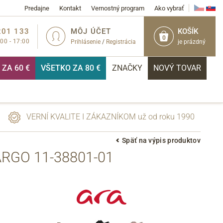
Predajne
Kontakt
Vernostný program
Ako vybrať
201 133
MÔJ ÚČET
KOŠÍK
0
:00 - 17:00
Prihlásenie
/
Registrácia
je prázdný
ZA 60 €
VŠETKO ZA 80 €
ZNAČKY
NOVÝ TOVAR
VERNÍ KVALITE I ZÁKAZNÍKOM už od roku 1990
Späť na výpis produktov
RGO 11-38801-01
PRIHLÁSIŤ