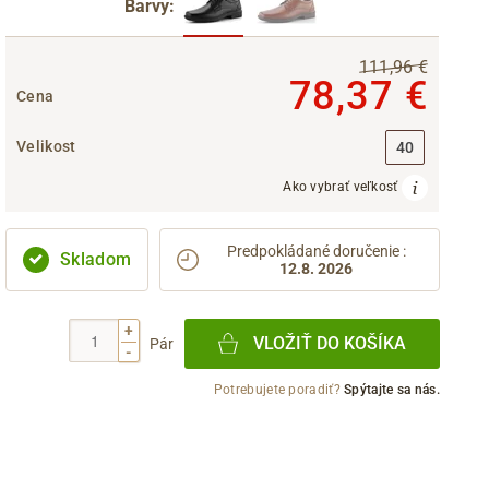
Barvy:
111,96 €
78,37 €
Cena
Velikost
40
Ako vybrať veľkosť
Predpokládané doručenie
:
Skladom
12.8. 2026
+
VLOŽIŤ DO KOŠÍKA
Pár
-
Potrebujete poradiť?
Spýtajte sa nás.