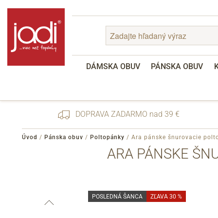
DÁMSKA OBUV
PÁNSKA OBUV
DOPRAVA ZADARMO nad 39 €
Úvod
/
Pánska obuv
/
Poltopánky
/
Ara pánske šnurovacie polt
ARA PÁNSKE ŠNU
Zabudnuté heslo
Registrácia
POSLEDNÁ ŠANCA
ZĽAVA 30 %