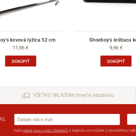
oy's kovová lyžica 52 cm
Shoeboy's leštiaca k
11,96 €
9,96 €
DOKÚPIŤ
DOKÚPIŤ
VŠETKO SKLADOM ihneď k odoslaniu
AIL
Vaše
údaje jsou u nás v bezpečí
a kdykoliv se můžete z newsletteru odhl