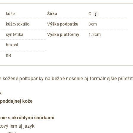
i
kůže
Šířka
G
kůže/textílie
Výška podpatku
3cm
syntetika
Výška platformy
1.3cm
hrubší
nie
 kožené poltopánky na bežné nosenie aj formálnejšie príležit
ka
 poddajnej kože
anie s okrúhlymi šnúrkami
kový lem aj jazyk