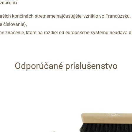
označenia:
šich končinách stretneme najčastejšie, vzniklo vo Francúzsku.
 číslovanie),
vané značenie, ktoré na rozdiel od európskeho systému neudáva dĺ
Odporúčané príslušenstvo