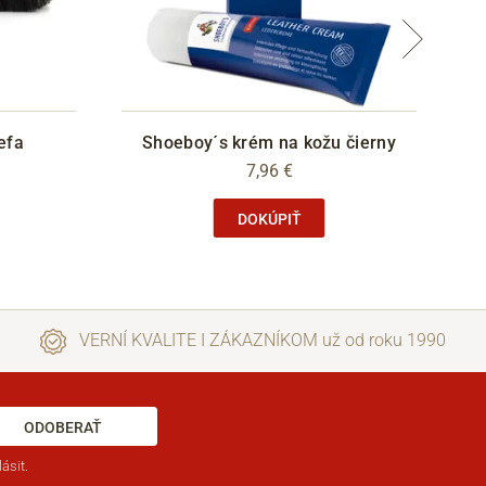
efa
Shoeboy´s krém na kožu čierny
7,96 €
DOKÚPIŤ
VERNÍ KVALITE I ZÁKAZNÍKOM už od roku 1990
ODOBERAŤ
ásit.