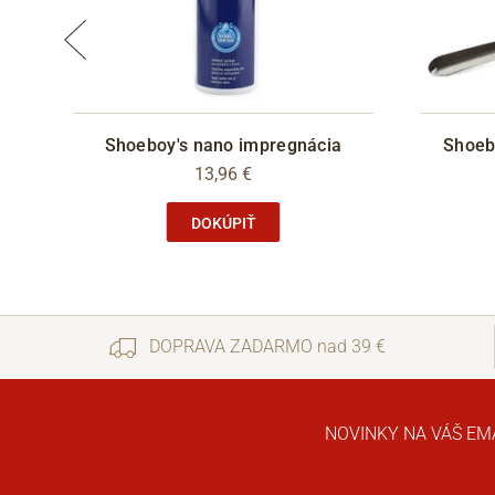
Shoeboy's nano impregnácia
Shoeb
13,96 €
DOKÚPIŤ
DOPRAVA ZADARMO nad 39 €
NOVINKY NA VÁŠ EM