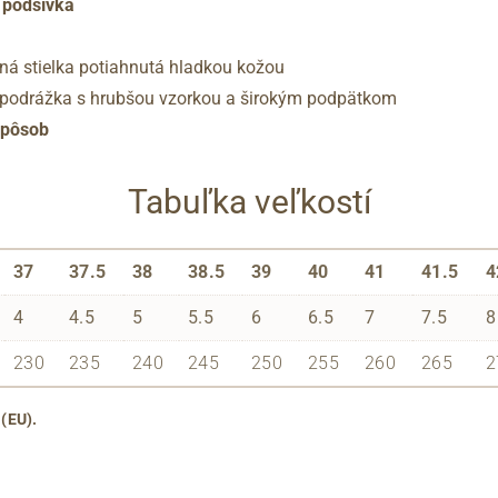
á podšívka
ná stielka potiahnutá hladkou kožou
á podrážka s hrubšou vzorkou a širokým podpätkom
spôsob
Tabuľka veľkostí
37
37.5
38
38.5
39
40
41
41.5
4
4
4.5
5
5.5
6
6.5
7
7.5
8
230
235
240
245
250
255
260
265
2
 (EU).