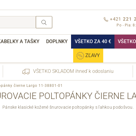
+421
221 
Po - Pia: 8
KABELKY A TAŠKY
DOPLNKY
VŠETKO ZA 40 €
VŠETKO 
ZĽAVY
VŠETKO SKLADOM ihneď k odoslaniu
opánky čierne Largo 11-38801-01
ROVACIE POLTOPÁNKY ČIERNE LA
Pánske klasické kožené šnurovacie poltopánky s ľahkou podošvou.
nebo přihlášení
Cez Facebook