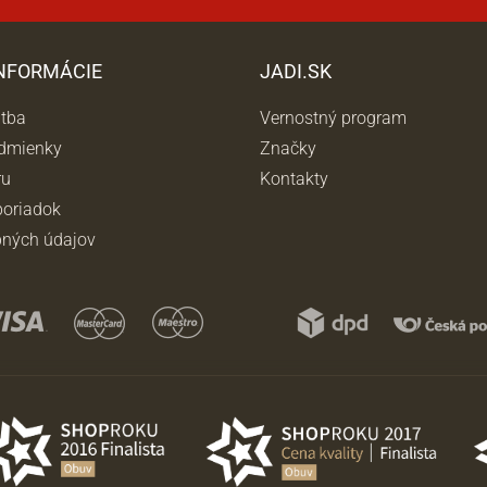
INFORMÁCIE
JADI.SK
atba
Vernostný program
dmienky
Značky
ru
Kontakty
oriadok
ných údajov