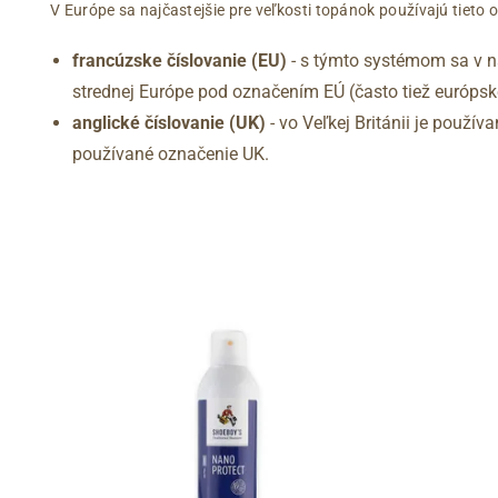
V Európe sa najčastejšie pre veľkosti topánok používajú tieto 
francúzske číslovanie (EU)
- s týmto systémom sa v na
strednej Európe pod označením EÚ (často tiež európske
anglické číslovanie (UK)
- vo Veľkej Británii je použí
používané označenie UK.