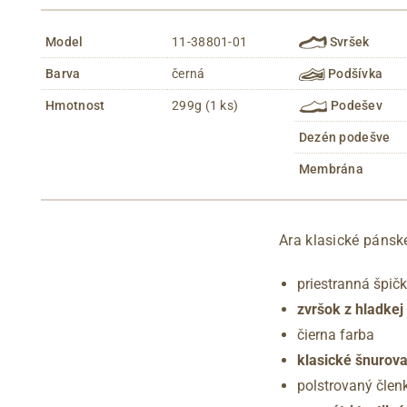
Model
11-38801-01
Svršek
Barva
černá
Podšívka
Hmotnost
299g (1 ks)
Podešev
Dezén podešve
Membrána
Ara klasické pánske
priestranná špič
zvršok z hladkej
čierna farba
klasické šnurov
polstrovaný člen