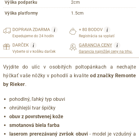
Výška podpatku
2cm
Výška platformy
1.5cm
i
i
DOPRAVA
ZDARMA
+ 80 BODOV
Expedujeme do 24 hodín
Registrácia sa vyplatí
i
i
DARČEK
GARANCIA CENY
Vyberte si v košíku darček
Garancia najnižšej ceny na trhu.
Vyjdite do ulíc v osobitých poltopánkach a nechajte
hýčkať vaše nôžky v pohodlí a kvalite
od značky Remonte
by Rieker
.
pohodlný, ľahký typ obuvi
ohrúhlejší tvar špičky
obuv z povrstvenej kože
smotanová biela farba
laserom prerezávaný zvršok obuvi
- model je vzdušný a