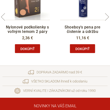
Nylonové podkolienky s
Shoeboy's pena pre
voľným lemom 2 páry
čistenie a údržbu
2,36 €
11,16 €
DOKÚPIŤ
DOKÚPIŤ
DOPRAVA ZADARMO nad 39 €
VŠETKO SKLADOM ihneď k odoslaniu
VERNÍ KVALITE I ZÁKAZNÍKOM už od roku 1990
NOVINKY NA VÁŠ EMAIL