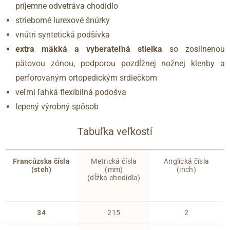
príjemne odvetráva chodidlo
strieborné lurexové šnúrky
vnútri syntetická podšívka
extra mäkká a vyberateľná stielka
so zosilnenou
pätovou zónou, podporou pozdĺžnej nožnej klenby a
perforovaným ortopedickým srdiečkom
veľmi ľahká flexibilná podošva
lepený výrobný spôsob
Tabuľka veľkostí
Francúzska čísla
Metrická čísla
Anglická čísla
(steh)
(mm)
(inch)
(dĺžka chodidla)
34
215
2