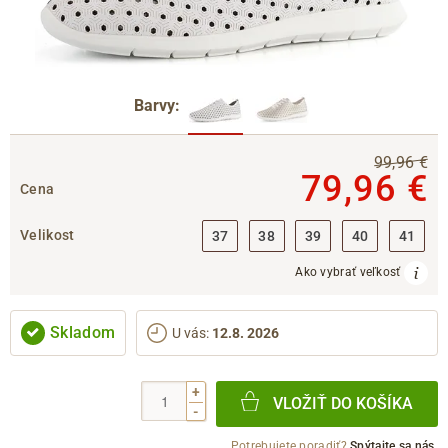
Barvy:
99,96 €
79,96 €
Cena
Velikost
37
38
39
40
41
Ako vybrať veľkosť
Skladom
U vás
:
12.8. 2026
+
VLOŽIŤ DO KOŠÍKA
-
Potrebujete poradiť?
Spýtajte sa nás.