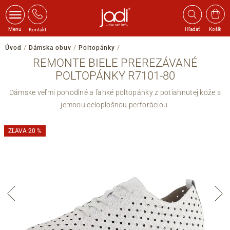
Menu
Hľadať
Košík
Kontakt
Úvod
/
Dámska obuv
/
Poltopánky
/
REMONTE BIELE PREREZÁVANÉ
POLTOPÁNKY R7101-80
Dámske veľmi pohodlné a ľahké poltopánky z potiahnutej kože s
jemnou celoplošnou perforáciou.
ZĽAVA 20 %