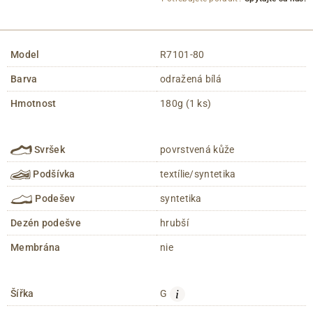
Model
R7101-80
Barva
odražená bílá
Hmotnost
180g (1 ks)
Svršek
povrstvená kůže
Podšívka
textílie/syntetika
Podešev
syntetika
Dezén podešve
hrubší
Membrána
nie
i
Šířka
G