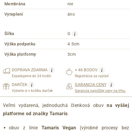
Membrána
nie
Vyteplení
áno
i
Šířka
G
Výška podpatku
4.5cm
Výška platformy
3cm
i
i
DOPRAVA
ZDARMA
+ 46 BODOV
Expedujeme do 24 hodín
Registrácia sa vyplatí
i
i
DARČEK
GARANCIA CENY
Vyberte si v košíku darček
Garancia najnižšej ceny na trhu.
Veľmi vydarená, jednoduchá členková obuv
na vyššej
platforme od značky Tamaris
.
obuv z línie
Tamaris Vegan
(výrobné procesy bez