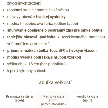
živočíšnych zložiek)
robustný strih s hranatejšou špičkou
obuv vyrobená
z hladkej syntetiky
módna hnedobéžová farba (odtieň taupe)
šnurovanie doplnené o postranný zips pre ľahké obutie
teplejšia vlasová podšívka
z recyklovaného materiálu,
vnútorné lemy syntetické
príjemne mäkká stielka TouchIt® s hebkým vlasom
módna vysoká podrážka s hrubou vzorkou
výška obuvi 18 cm (bez podpätku)
lepený výrobný spôsob
Tabuľka veľkostí
Francúzska čísla
Metrická čísla
Anglická čísla
(steh)
(mm)
(inch)
(dĺžka chodidla)