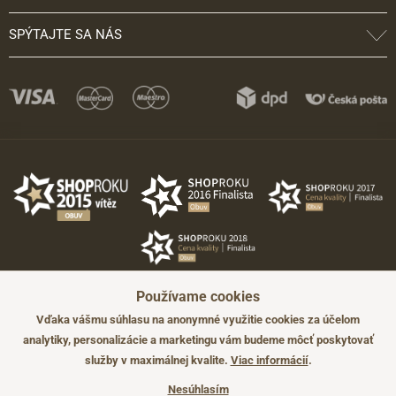
SPÝTAJTE SA NÁS
Používame cookies
Vďaka vášmu súhlasu na anonymné využitie cookies za účelom
analytiky, personalizácie a marketingu vám budeme môcť poskytovať
služby v maximálnej kvalite.
Viac informácií
.
©2026 JADI.sk. Užitie materiálov bez súhlasu nie je možné.
Údaje majú len informatívny charakter a môžu byť zmenené bez
Nesúhlasím