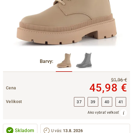
Barvy:
91,96 €
45,98 €
Cena
Velikost
37
39
40
41
Ako vybrať veľkosť
Skladom
U vás
:
13.8. 2026