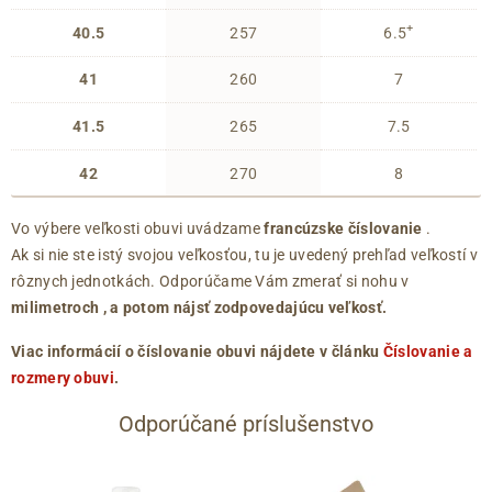
+
40.5
257
6.5
41
260
7
41.5
265
7.5
42
270
8
Vo výbere veľkosti obuvi uvádzame
francúzske číslovanie
.
Ak si nie ste istý svojou veľkosťou, tu je uvedený prehľad veľkostí v
rôznych jednotkách. Odporúčame Vám zmerať si nohu v
milimetroch
, a potom nájsť zodpovedajúcu veľkosť.
Viac informácií o číslovanie obuvi nájdete v článku
Číslovanie a
rozmery obuvi
.
Odporúčané príslušenstvo