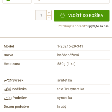
+
VLOŽIŤ DO KOŠÍKA
-
Potrebujete poradiť?
Spýtajte sa nás.
Model
1-25215-29-341
Barva
hnědobéžová
Hmotnost
580g (1 ks)
Svršek
syntetika
Podšívka
textílie/syntetika
Podešev
syntetika
Dezén podešve
hrubý