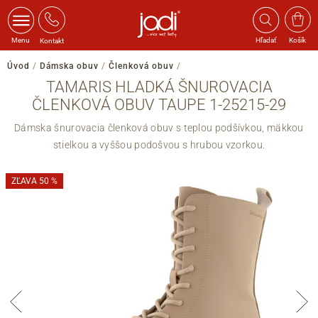
Menu
Hľadať
Košík
Kontakt
Úvod
/
Dámska obuv
/
Členková obuv
/
TAMARIS HLADKÁ ŠNUROVACIA
ČLENKOVÁ OBUV TAUPE 1-25215-29
Dámska šnurovacia členková obuv s teplou podšívkou, mäkkou
stielkou a vyššou podošvou s hrubou vzorkou.
ZĽAVA 50 %