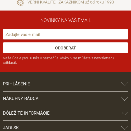
VERNÍ KVALITE I ZÁKAZNÍKOM už od roku 1990
NOVINKY NA VÁŠ EMAIL
ODOBERAŤ
Vaše
údaje jsou u nás v bezpečí
a kdykoliv se můžete z newsletteru
odhlásit.
PRIHLÁSENIE
NÁKUPNÝ RÁDCA
DÔLEŽITÉ INFORMÁCIE
JADI.SK