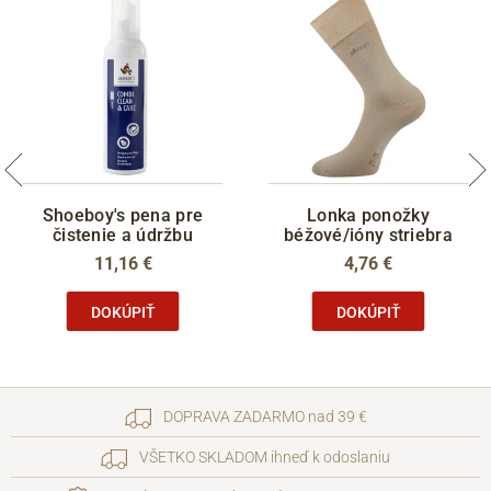
Shoeboy's pena pre
Lonka ponožky
čistenie a údržbu
béžové/ióny striebra
11,16 €
4,76 €
DOKÚPIŤ
DOKÚPIŤ
DOPRAVA ZADARMO nad 39 €
VŠETKO SKLADOM ihneď k odoslaniu