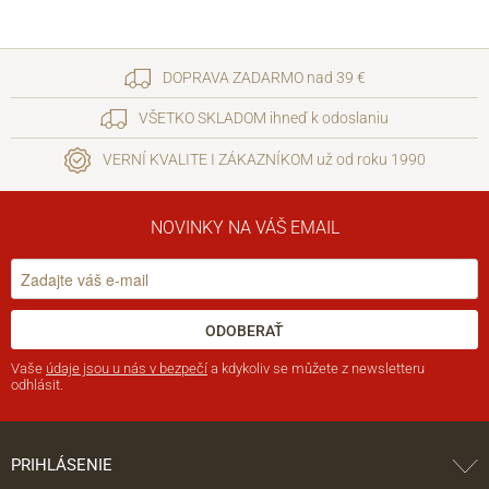
DOPRAVA ZADARMO nad 39 €
VŠETKO SKLADOM ihneď k odoslaniu
VERNÍ KVALITE I ZÁKAZNÍKOM už od roku 1990
NOVINKY NA VÁŠ EMAIL
ODOBERAŤ
Vaše
údaje jsou u nás v bezpečí
a kdykoliv se můžete z newsletteru
odhlásit.
PRIHLÁSENIE