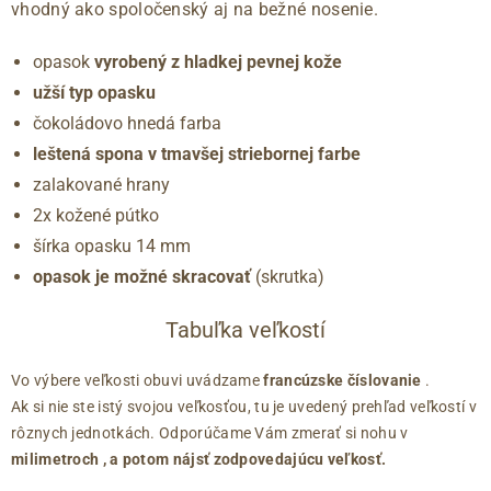
vhodný ako spoločenský aj na bežné nosenie.
opasok
vyrobený z hladkej pevnej kože
užší typ opasku
čokoládovo hnedá farba
leštená spona v tmavšej striebornej farbe
zalakované hrany
2x kožené pútko
šírka opasku 14 mm
opasok je možné skracovať
(skrutka)
Tabuľka veľkostí
Vo výbere veľkosti obuvi uvádzame
francúzske číslovanie
.
Ak si nie ste istý svojou veľkosťou, tu je uvedený prehľad veľkostí v
rôznych jednotkách. Odporúčame Vám zmerať si nohu v
milimetroch
, a potom nájsť zodpovedajúcu veľkosť.