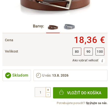
Barvy:
18,36 €
Cena
Velikost
80
90
100
Ako vybrať veľkosť
Skladom
U vás
:
13.8. 2026
+
VLOŽIŤ DO KOŠÍKA
-
Potrebujete poradiť?
Spýtajte sa nás.