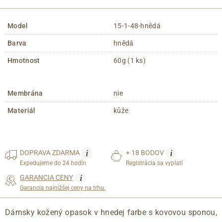
Model
15-1-48-hnědá
Barva
hnědá
Hmotnost
60g (1 ks)
Membrána
nie
Materiál
kůže
i
i
DOPRAVA
ZDARMA
+ 18 BODOV
Expedujeme do 24 hodín
Registrácia sa vyplatí
i
GARANCIA CENY
Garancia najnižšej ceny na trhu.
Dámsky kožený opasok v hnedej farbe s kovovou sponou,