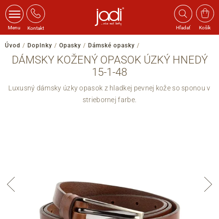
Menu
Hľadať
Košík
Kontakt
Úvod
/
Doplnky
/
Opasky
/
Dámské opasky
/
DÁMSKY KOŽENÝ OPASOK ÚZKÝ HNEDÝ
15-1-48
Luxusný dámsky úzky opasok z hladkej pevnej kože so sponou v
striebornej farbe.