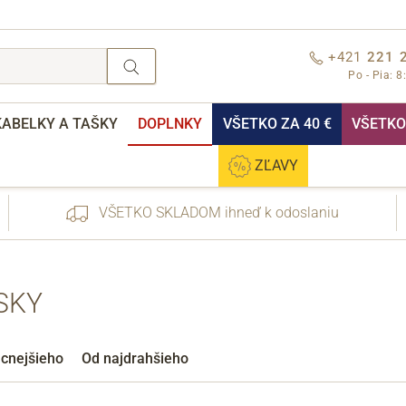
+421
221 
Po - Pia: 8
KABELKY A TAŠKY
DOPLNKY
VŠETKO ZA 40 €
VŠETKO 
ZĽAVY
VŠETKO SKLADOM ihneď k odoslaniu
SKY
nebo přihlášení
acnejšieho
Od najdrahšieho
Cez Facebook