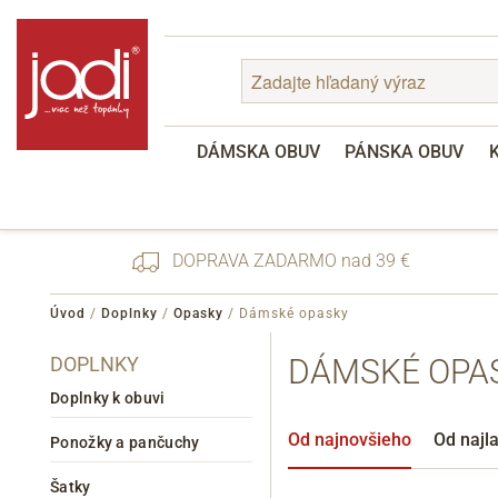
DÁMSKA OBUV
PÁNSKA OBUV
DOPRAVA ZADARMO nad 39 €
Úvod
/
Doplnky
/
Opasky
/
Dámské opasky
DOPLNKY
DÁMSKÉ OPA
Zabudnuté heslo
Registrácia
Doplnky k obuvi
Od najnovšieho
Od najl
Ponožky a pančuchy
Šatky