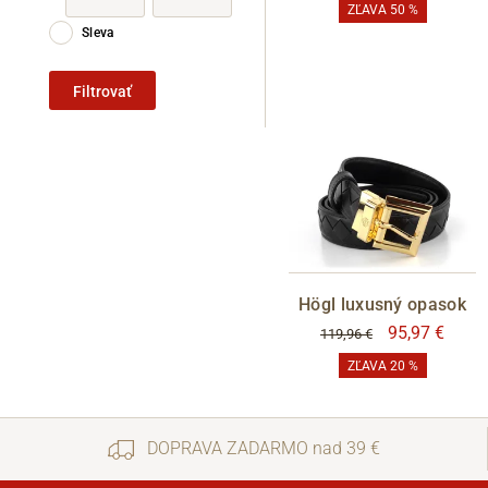
ZĽAVA 50 %
Sleva
Filtrovať
Högl luxusný opasok
95,97 €
119,96 €
ZĽAVA 20 %
DOPRAVA ZADARMO nad 39 €