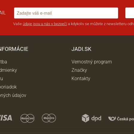
AIL
Vaše
údaje jsou u nás v bezpečí
a kdykoliv se můžete z newsletteru odhl
INFORMÁCIE
JADI.SK
atba
Vernostný program
dmienky
Značky
ru
Kontakty
oriadok
ných údajov