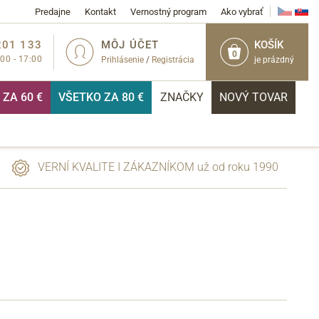
Predajne
Kontakt
Vernostný program
Ako vybrať
201 133
MÔJ ÚČET
KOŠÍK
0
:00 - 17:00
Prihlásenie
/
Registrácia
je prázdný
ZA 60 €
VŠETKO ZA 80 €
ZNAČKY
NOVÝ TOVAR
VERNÍ KVALITE I ZÁKAZNÍKOM už od roku 1990
PRIHLÁSIŤ