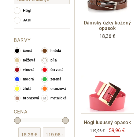
Högl
JADI
Dámsky úzky kožený
opasok
18,36 €
BARVY
černá
hnědá
béžová
bílá
vínová
červená
modrá
zelená
žlutá
oranžová
bronzová
metalická
CENA
Högl luxusný opasok
59,96 €
119,96 €