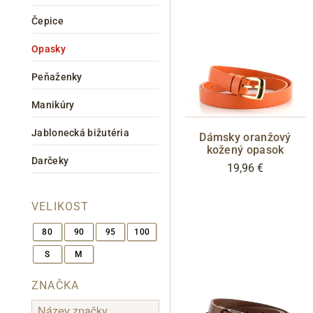
Čepice
Opasky
Peňaženky
Informace o
zpracování osobních údajů
.
Manikúry
Jablonecká bižutéria
Dámsky oranžový
kožený opasok
Darčeky
19,96 €
VELIKOST
80
90
95
100
S
M
ZNAČKA