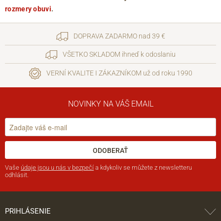
rozmery obuvi
.
DOPRAVA ZADARMO nad 39 €
VŠETKO SKLADOM ihneď k odoslaniu
VERNÍ KVALITE I ZÁKAZNÍKOM už od roku 1990
NOVINKY NA VÁŠ EMAIL
ODOBERAŤ
Vaše
údaje jsou u nás v bezpečí
a kdykoliv se můžete z newsletteru
odhlásit.
PRIHLÁSENIE