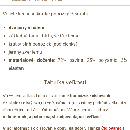
Veselé licenčné krátke ponožky Peanuts.
dva páry v balení
základná farba: biela, šedá, čierna
krátky strih ponožiek (pod členky)
jemný zver lemu
materiálové zloženie
: 72% bavlna, 25% polyamid, 3%
elastan
Tabuľka veľkostí
Vo výbere veľkosti obuvi uvádzame
francúzske číslovanie
.
Ak si nie ste istý svojou veľkosťou, tu je uvedený prehľad veľkostí v
rôznych jednotkách. Odporúčame Vám zmerať si nohu v
milimetroch
, a potom nájsť zodpovedajúcu veľkosť.
Viac informácií o číslovanie obuvi nájdete v článku
Číslovanie a