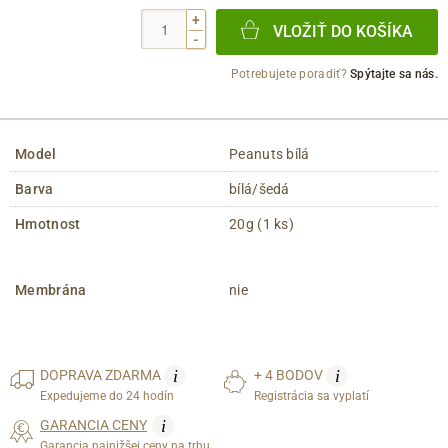
+
VLOŽIŤ DO KOŠÍKA
-
Potrebujete poradiť?
Spýtajte sa nás.
Model
Peanuts bílá
Barva
bílá/šedá
Hmotnost
20g (1 ks)
Membrána
nie
i
i
DOPRAVA
ZDARMA
+ 4 BODOV
Expedujeme do 24 hodín
Registrácia sa vyplatí
i
GARANCIA CENY
Garancia najnižšej ceny na trhu.