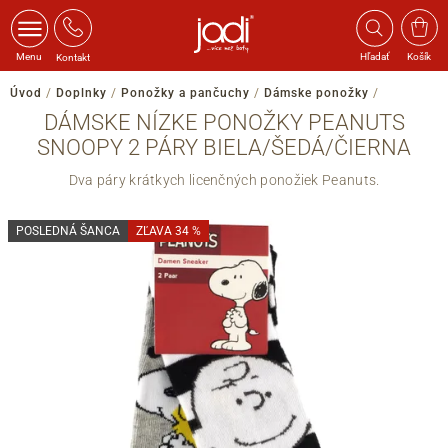
Menu
Hľadať
Košík
Kontakt
Úvod
/
Doplnky
/
Ponožky a pančuchy
/
Dámske ponožky
/
DÁMSKE NÍZKE PONOŽKY PEANUTS
SNOOPY 2 PÁRY BIELA/ŠEDÁ/ČIERNA
Dva páry krátkych licenčných ponožiek Peanuts.
POSLEDNÁ ŠANCA
ZĽAVA 34 %