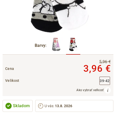
Barvy:
5,96 €
3,96 €
Cena
Velikost
39-42
Ako vybrať veľkosť
Skladom
U vás
:
13.8. 2026