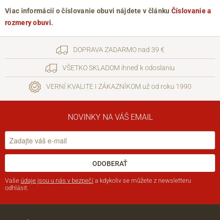
Viac informácií o číslovanie obuvi nájdete v článku
Číslovanie a
rozmery obuvi
.
DOPRAVA ZADARMO nad 39 €
VŠETKO SKLADOM ihneď k odoslaniu
VERNÍ KVALITE I ZÁKAZNÍKOM už od roku 1990
NOVINKY NA VÁŠ EMAIL
ODOBERAŤ
Vaše
údaje jsou u nás v bezpečí
a kdykoliv se můžete z newsletteru
odhlásit.