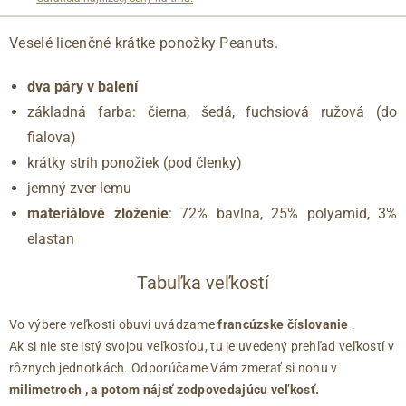
Veselé licenčné krátke ponožky Peanuts.
dva páry v balení
základná farba: čierna,
šedá, fuchsiová ružová (do
fialova)
krátky strih ponožiek (pod členky)
jemný zver lemu
materiálové zloženie
: 72% bavlna, 25% polyamid, 3%
elastan
Tabuľka veľkostí
Vo výbere veľkosti obuvi uvádzame
francúzske číslovanie
.
Ak si nie ste istý svojou veľkosťou, tu je uvedený prehľad veľkostí v
rôznych jednotkách. Odporúčame Vám zmerať si nohu v
milimetroch
, a potom nájsť zodpovedajúcu veľkosť.