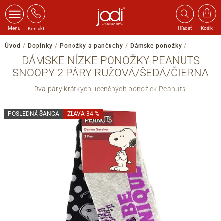
Menu
Hľadať
Košík
Kontakt
Úvod
/
Doplnky
/
Ponožky a pančuchy
/
Dámske ponožky
/
DÁMSKE NÍZKE PONOŽKY PEANUTS
SNOOPY 2 PÁRY RUŽOVÁ/ŠEDÁ/ČIERNA
Dva páry krátkych licenčných ponožiek Peanuts.
POSLEDNÁ ŠANCA
ZĽAVA 34 %