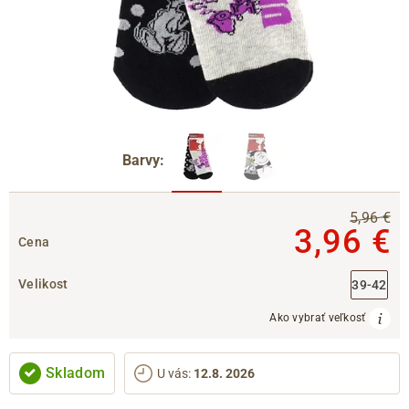
Barvy:
5,96 €
3,96 €
Cena
Velikost
39-42
Ako vybrať veľkosť
Skladom
U vás
:
12.8. 2026