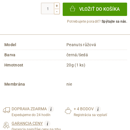
+
VLOŽIŤ DO KOŠÍKA
-
Potrebujete poradiť?
Spýtajte sa nás.
Model
Peanuts růžová
Barva
černá/šedá
Hmotnost
20g (1 ks)
Membrána
nie
i
i
DOPRAVA
ZDARMA
+ 4 BODOV
Expedujeme do 24 hodín
Registrácia sa vyplatí
i
GARANCIA CENY
Garancia najnižšej ceny na trhu.