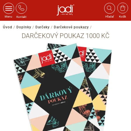
Menu
Hľadať
Košík
Kontakt
Úvod
/
Doplnky
/
Darčeky
/
Darčekové poukazy
/
DARČEKOVÝ POUKAZ 1000 KČ