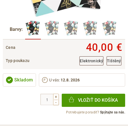
Barvy:
40,00 €
Cena
Typ poukazu
Elektronický
Tištěný
Skladom
U vás
:
12.8. 2026
+
VLOŽIŤ DO KOŠÍKA
-
Potrebujete poradiť?
Spýtajte sa nás.