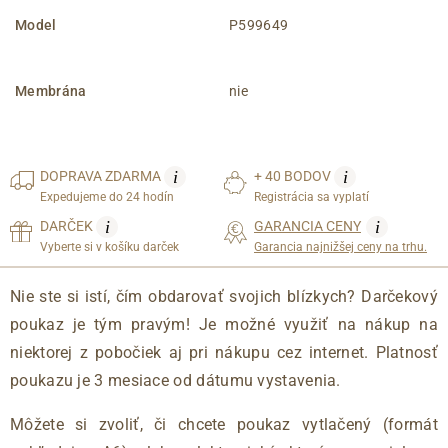
Model
P599649
Membrána
nie
i
i
DOPRAVA
ZDARMA
+ 40 BODOV
Expedujeme do 24 hodín
Registrácia sa vyplatí
i
i
DARČEK
GARANCIA CENY
Vyberte si v košíku darček
Garancia najnižšej ceny na trhu.
Nie ste si istí, čím obdarovať svojich blízkych? Darčekový
poukaz je tým pravým! Je možné využiť na nákup na
niektorej z pobočiek aj pri nákupu cez internet. Platnosť
poukazu je 3 mesiace od dátumu vystavenia.
Môžete si zvoliť, či chcete poukaz vytlačený (formát