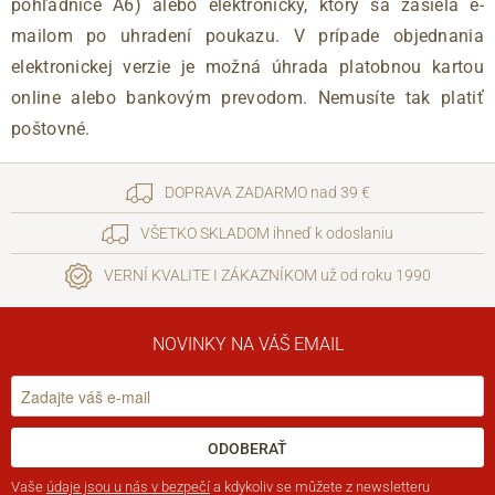
pohľadnice A6) alebo elektronický, ktorý sa zasiela e-
mailom po uhradení poukazu. V prípade objednania
elektronickej verzie je možná úhrada platobnou kartou
online alebo bankovým prevodom. Nemusíte tak platiť
poštovné.
DOPRAVA ZADARMO nad 39 €
VŠETKO SKLADOM ihneď k odoslaniu
VERNÍ KVALITE I ZÁKAZNÍKOM už od roku 1990
NOVINKY NA VÁŠ EMAIL
ODOBERAŤ
Vaše
údaje jsou u nás v bezpečí
a kdykoliv se můžete z newsletteru