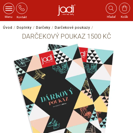
Menu
Hľadať
Košík
Kontakt
Úvod
/
Doplnky
/
Darčeky
/
Darčekové poukazy
/
DARČEKOVÝ POUKAZ 1500 KČ