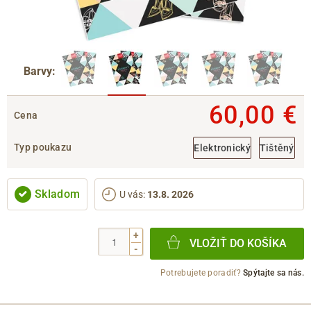
Barvy:
60,00 €
Cena
Typ poukazu
Elektronický
Tištěný
Skladom
U vás
:
13.8. 2026
+
VLOŽIŤ DO KOŠÍKA
-
Potrebujete poradiť?
Spýtajte sa nás.