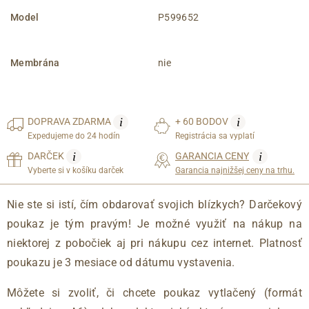
Model
P599652
Membrána
nie
i
i
DOPRAVA
ZDARMA
+ 60 BODOV
Expedujeme do 24 hodín
Registrácia sa vyplatí
i
i
DARČEK
GARANCIA CENY
Vyberte si v košíku darček
Garancia najnižšej ceny na trhu.
Nie ste si istí, čím obdarovať svojich blízkych? Darčekový
poukaz je tým pravým! Je možné využiť na nákup na
niektorej z pobočiek aj pri nákupu cez internet. Platnosť
poukazu je 3 mesiace od dátumu vystavenia.
Môžete si zvoliť, či chcete poukaz vytlačený (formát