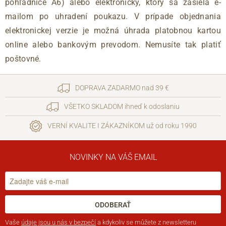
pohľadnice A6) alebo elektronický, ktorý sa zasiela e-
mailom po uhradení poukazu. V prípade objednania
elektronickej verzie je možná úhrada platobnou kartou
online alebo bankovým prevodom. Nemusíte tak platiť
poštovné.
DOPRAVA ZADARMO nad 39 €
VŠETKO SKLADOM ihneď k odoslaniu
VERNÍ KVALITE I ZÁKAZNÍKOM už od roku 1990
NOVINKY NA VÁŠ EMAIL
ODOBERAŤ
Vaše
údaje jsou u nás v bezpečí
a kdykoliv se můžete z newsletteru