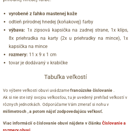
vyrobené z ľahko mastenej kože
odtieň prírodnej hnedej (koňakovej) farby
výbava:
1x zipsová kapsička na zadnej strane, 1x klíps,
8x priehradka na karty (2x u priehradky na mince), 1x
kapsička na mince
rozmery:
11 x 9 x 1 cm
tovar je dodávaný v krabičke
Tabuľka veľkostí
Vo výbere veľkosti obuvi uvádzame
francúzske číslovanie
.
Ak si nie ste istý svojou veľkosťou, tu je uvedený prehľad veľkostí v
rôznych jednotkách. Odporúčame Vám zmerať si nohu v
milimetroch
, a potom nájsť zodpovedajúcu veľkosť.
Viac informácií o číslovanie obuvi nájdete v článku
Číslovanie a
rozmery obuvi
.