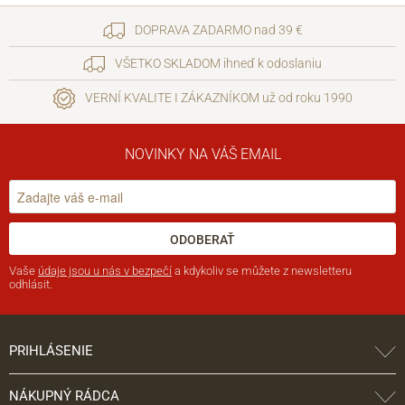
DOPRAVA ZADARMO nad 39 €
VŠETKO SKLADOM ihneď k odoslaniu
VERNÍ KVALITE I ZÁKAZNÍKOM už od roku 1990
NOVINKY NA VÁŠ EMAIL
ODOBERAŤ
Vaše
údaje jsou u nás v bezpečí
a kdykoliv se můžete z newsletteru
odhlásit.
PRIHLÁSENIE
NÁKUPNÝ RÁDCA