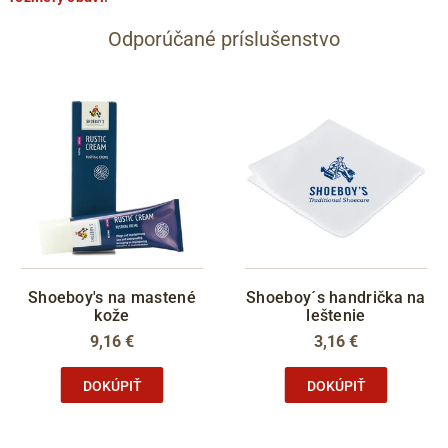
Odporúčané príslušenstvo
Shoeboy's na mastené
Shoeboy´s handrička na
kože
leštenie
9,16 €
3,16 €
DOKÚPIŤ
DOKÚPIŤ