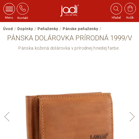
Menu
Hľadať
Košík
Kontakt
Úvod
/
Doplnky
/
Peňaženky
/
Pánske peňaženky
/
PÁNSKA DOLÁROVKA PRÍRODNÁ 1999/V
Pánska kožená dolárovka v prírodnej hnedej farbe.