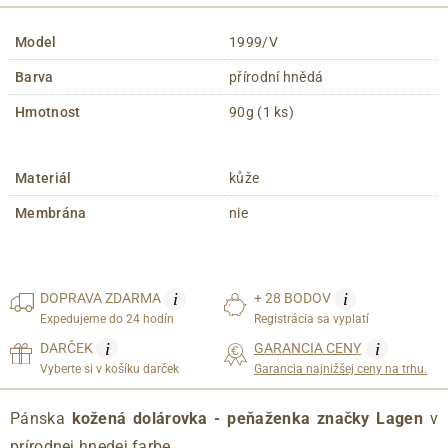
Model
1999/V
Barva
přírodní hnědá
Hmotnost
90g (1 ks)
Materiál
kůže
Membrána
nie
i
i
DOPRAVA
ZDARMA
+ 28 BODOV
Expedujeme do 24 hodín
Registrácia sa vyplatí
i
i
DARČEK
GARANCIA CENY
Vyberte si v košíku darček
Garancia najnižšej ceny na trhu.
Pánska
kožená dolárovka - peňaženka značky Lagen
v
prírodnej hnedej farbe.