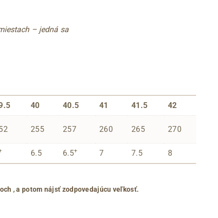
 miestach – jedná sa
9.5
40
40.5
41
41.5
42
52
255
257
260
265
270
+
+
6.5
6.5
7
7.5
8
roch
, a potom nájsť zodpovedajúcu veľkosť.