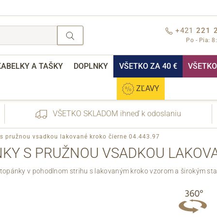
+421
221 
Po - Pia: 8
KABELKY A TAŠKY
DOPLNKY
VŠETKO ZA 40 €
VŠETKO 
ZĽAVY
VŠETKO SKLADOM ihneď k odoslaniu
 s pružnou vsadkou lakované kroko čierne 04.443.97
KY S PRUŽNOU VSADKOU LAKOVAN
topánky v pohodlnom strihu s lakovaným kroko vzorom a širokým st
nebo přihlášení
Cez Facebook