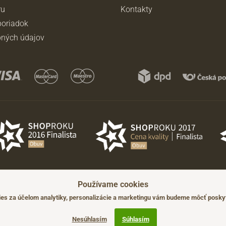
ru
Kontakty
oriadok
ných údajov
Používame cookies
ádzajúceho upozornenia.
s za účelom analytiky, personalizácie a marketingu vám budeme môcť poskyt
Nesúhlasím
Súhlasím