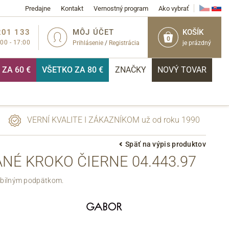
Predajne
Kontakt
Vernostný program
Ako vybrať
201 133
MÔJ ÚČET
KOŠÍK
0
:00 - 17:00
Prihlásenie
/
Registrácia
je prázdný
ZA 60 €
VŠETKO ZA 80 €
ZNAČKY
NOVÝ TOVAR
VERNÍ KVALITE I ZÁKAZNÍKOM už od roku 1990
Späť na výpis produktov
É KROKO ČIERNE 04.443.97
PRIHLÁSIŤ
abilným podpätkom.