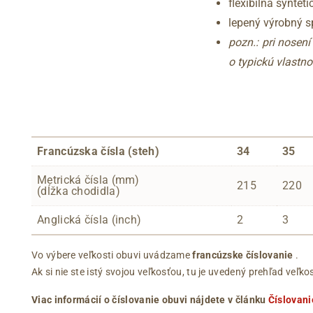
flexibilná syntet
lepený výrobný 
pozn.: pri nosen
o typickú vlastno
Francúzska čísla (steh)
34
35
Metrická čísla (mm)
215
220
(dĺžka chodidla)
Anglická čísla (inch)
2
3
Vo výbere veľkosti obuvi uvádzame
francúzske číslovanie
.
Ak si nie ste istý svojou veľkosťou, tu je uvedený prehľad ve
Viac informácií o číslovanie obuvi nájdete v článku
Číslovani