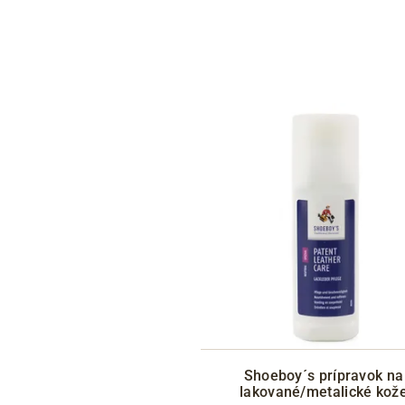
Shoeboy´s prípravok na
lakované/metalické kož