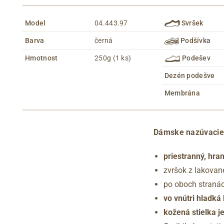
Model
04.443.97
Svršek
Barva
černá
Podšívka
Hmotnost
250g (1 ks)
Podešev
Dezén podešve
Membrána
Dámske nazúvacie 
priestranný, hran
zvršok z lakovan
po oboch straná
vo vnútri hladká
kožená stielka j