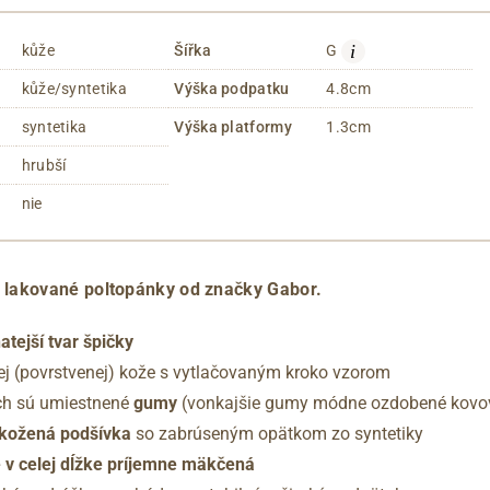
i
kůže
Šířka
G
kůže/syntetika
Výška podpatku
4.8cm
syntetika
Výška platformy
1.3cm
hrubší
nie
lakované poltopánky od značky Gabor.
atejší tvar špičky
ej (povrstvenej) kože s vytlačovaným kroko vzorom
ch sú umiestnené
gumy
(vonkajšie gumy módne ozdobené kovo
 kožená podšívka
so zabrúseným opätkom zo syntetiky
e v celej dĺžke príjemne mäkčená