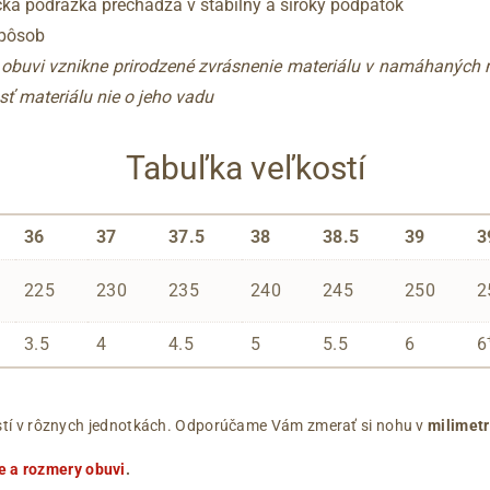
ická podrážka prechádza v stabilný a široký podpätok
spôsob
í obuvi vznikne prirodzené zvrásnenie materiálu v namáhaných
sť materiálu nie o jeho vadu
Tabuľka veľkostí
36
37
37.5
38
38.5
39
3
225
230
235
240
245
250
2
3.5
4
4.5
5
5.5
6
6
ľkostí v rôznych jednotkách. Odporúčame Vám zmerať si nohu v
milimet
e a rozmery obuvi
.