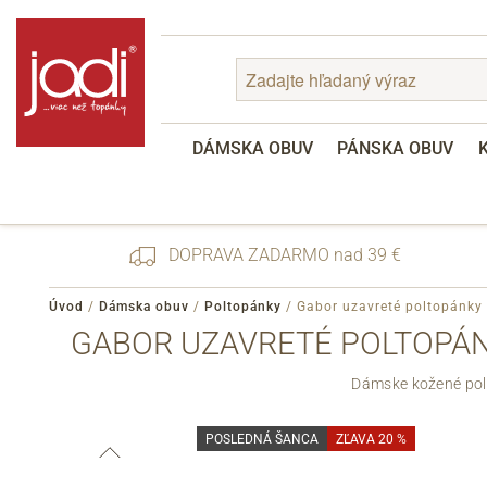
DÁMSKA OBUV
PÁNSKA OBUV
DOPRAVA ZADARMO nad 39 €
Úvod
/
Dámska obuv
/
Poltopánky
/
Gabor uzavreté poltopánky
GABOR UZAVRETÉ POLTOPÁN
Zabudnuté heslo
Dámske kožené pol
Registrácia
POSLEDNÁ ŠANCA
ZĽAVA 20 %