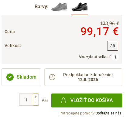
Barvy:
123,96 €
99,17 €
Cena
Velikost
38
Ako vybrať veľkosť
Predpokládané doručenie
:
Skladom
12.8. 2026
+
VLOŽIŤ DO KOŠÍKA
Pár
-
Potrebujete poradiť?
Spýtajte sa nás.