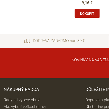
9,16 €
DOKÚPIŤ
DOPRAVA ZADARMO nad 39 €
NOVINKY NA VÁŠ EM
NÁKUPNÝ RÁDCA
DÔLEŽITÉ 
Rady pri výbere obuvi
Doprava a pl
Ako vybrať veľkosť obuvi
Obchodné po