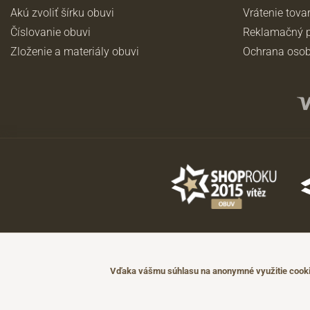
Akú zvoliť šírku obuvi
Vrátenie tova
Číslovanie obuvi
Reklamačný p
Zloženie a materiály obuvi
Ochrana osob
©2026 JADI.sk. Užitie materiálov bez súhlasu nie je možné.
Údaje majú len informatívny charakter a môžu byť zmenené bez predch
Vďaka vášmu súhlasu na anonymné využitie cookie
Technicky zajišťuje
Simplia.cz
.