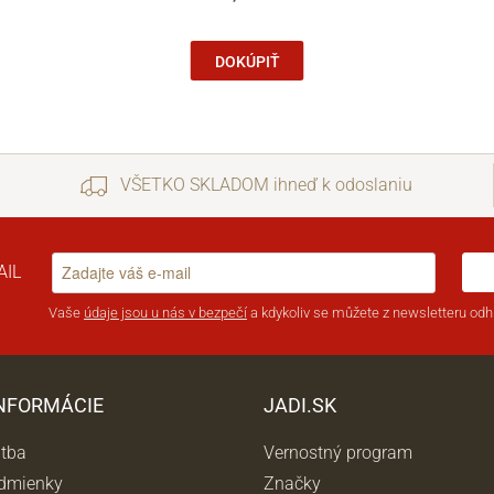
DOKÚPIŤ
VŠETKO SKLADOM ihneď k odoslaniu
AIL
Vaše
údaje jsou u nás v bezpečí
a kdykoliv se můžete z newsletteru odhl
INFORMÁCIE
JADI.SK
atba
Vernostný program
dmienky
Značky