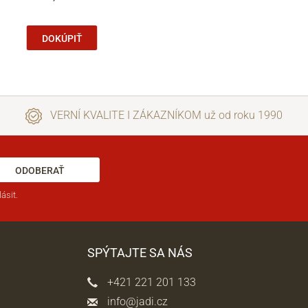
DOKÚPIŤ
VERNÍ KVALITE I ZÁKAZNÍKOM už od roku 1990
ODOBERAŤ
ásit.
SPÝTAJTE SA NÁS
+421 221 201 133
info@jadi.cz