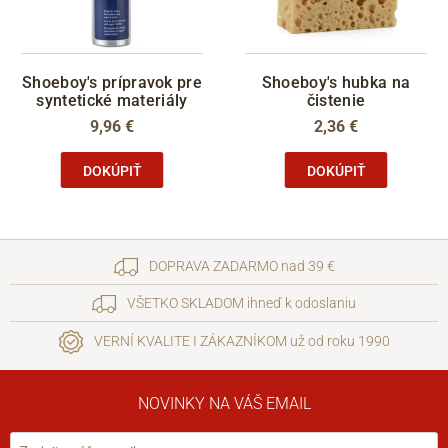
Shoeboy's prípravok pre
Shoeboy's hubka na
syntetické materiály
čistenie
9,96 €
2,36 €
DOKÚPIŤ
DOKÚPIŤ
DOPRAVA ZADARMO nad 39 €
VŠETKO SKLADOM ihneď k odoslaniu
VERNÍ KVALITE I ZÁKAZNÍKOM už od roku 1990
NOVINKY NA VÁŠ EMAIL