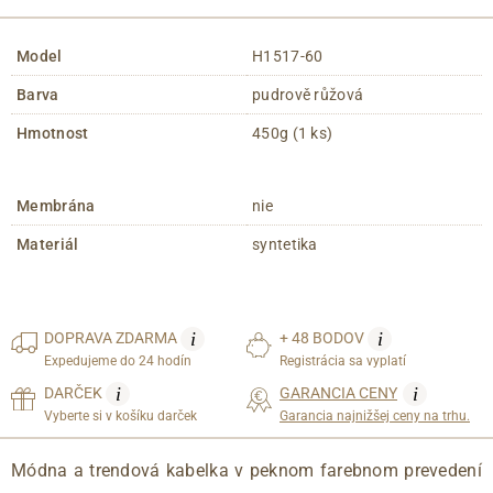
Model
H1517-60
Barva
pudrově růžová
Hmotnost
450g (1 ks)
Membrána
nie
Materiál
syntetika
i
i
DOPRAVA
ZDARMA
+ 48 BODOV
Expedujeme do 24 hodín
Registrácia sa vyplatí
i
i
DARČEK
GARANCIA CENY
Vyberte si v košíku darček
Garancia najnižšej ceny na trhu.
Módna a trendová kabelka v peknom farebnom prevedení