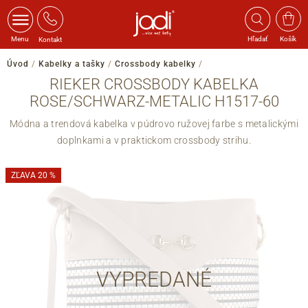
Menu
Hľadať
Košík
Kontakt
Úvod
/
Kabelky a tašky
/
Crossbody kabelky
/
RIEKER CROSSBODY KABELKA
ROSE/SCHWARZ-METALIC H1517-60
Módna a trendová kabelka v púdrovo ružovej farbe s metalickými
doplnkami a v praktickom crossbody strihu.
ZĽAVA 20 %
VYPREDANÉ