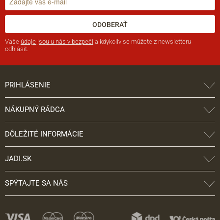
ODOBERAŤ
Vaše
údaje jsou u nás v bezpečí
a kdykoliv se můžete z newsletteru
odhlásit.
PRIHLÁSENIE
NÁKUPNÝ RÁDCA
DÔLEŽITÉ INFORMÁCIE
JADI.SK
SPÝTAJTE SA NÁS