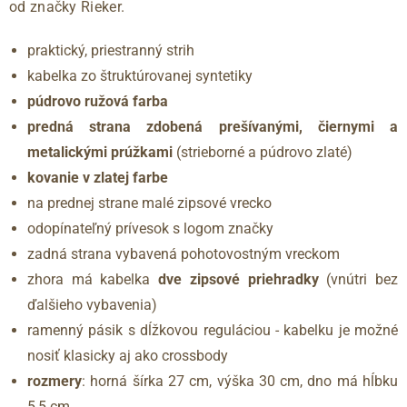
od značky Rieker.
praktický, priestranný strih
kabelka zo štruktúrovanej syntetiky
púdrovo ružová farba
predná strana zdobená prešívanými, čiernymi a
metalickými prúžkami
(strieborné a púdrovo zlaté)
kovanie v zlatej farbe
na prednej strane malé zipsové vrecko
odopínateľný prívesok s logom značky
zadná strana vybavená pohotovostným vreckom
zhora má kabelka
dve zipsové priehradky
(vnútri bez
ďalšieho vybavenia)
ramenný pásik s dĺžkovou reguláciou - kabelku je možné
nosiť klasicky aj ako crossbody
rozmery
: horná šírka 27 cm, výška 30 cm, dno má hĺbku
5,5 cm