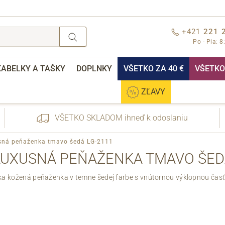
+421
221 
Po - Pia: 8
KABELKY A TAŠKY
DOPLNKY
VŠETKO ZA 40 €
VŠETKO 
ZĽAVY
VŠETKO SKLADOM ihneď k odoslaniu
sná peňaženka tmavo šedá LG-2111
LUXUSNÁ PEŇAŽENKA TMAVO ŠEDÁ
a kožená peňaženka v temne šedej farbe s vnútornou výklopnou časť
nebo přihlášení
Cez Facebook