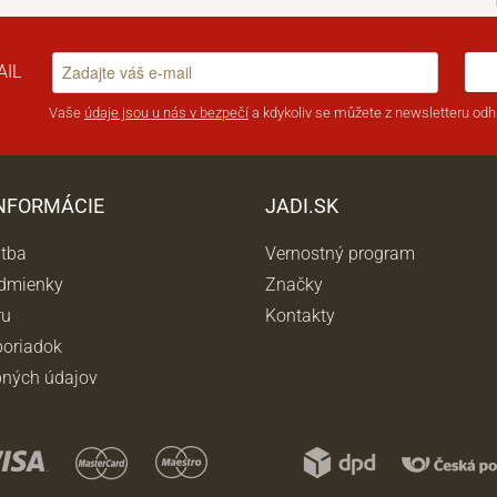
AIL
Vaše
údaje jsou u nás v bezpečí
a kdykoliv se můžete z newsletteru odhl
INFORMÁCIE
JADI.SK
atba
Vernostný program
dmienky
Značky
ru
Kontakty
oriadok
ných údajov