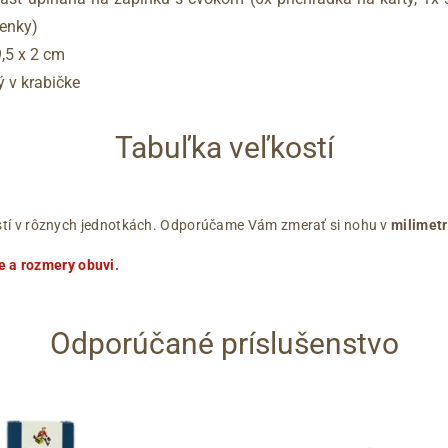
tenky)
9,5 x 2 cm
ý v krabičke
Tabuľka veľkostí
ľkostí v rôznych jednotkách. Odporúčame Vám zmerať si nohu v
milimet
e a rozmery obuvi
.
Odporúčané príslušenstvo