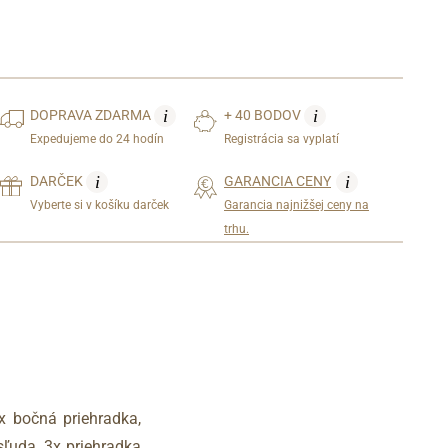
i
i
DOPRAVA
ZDARMA
+ 40 BODOV
Expedujeme do 24 hodín
Registrácia sa vyplatí
i
i
DARČEK
GARANCIA CENY
Vyberte si v košíku darček
Garancia najnižšej ceny na
trhu.
x bočná priehradka,
sľuda, 3x priehradka