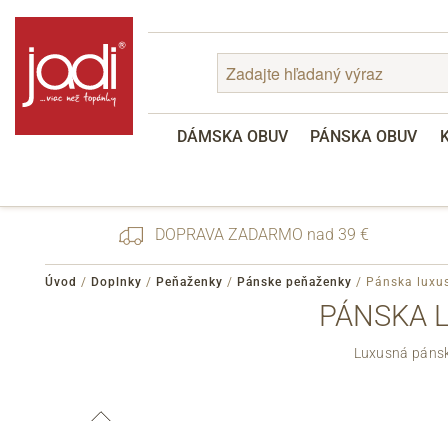
DÁMSKA OBUV
PÁNSKA OBUV
DOPRAVA ZADARMO nad 39 €
Úvod
/
Doplnky
/
Peňaženky
/
Pánske peňaženky
/
Pánska luxu
PÁNSKA 
Zabudnuté heslo
Luxusná pánsk
Registrácia