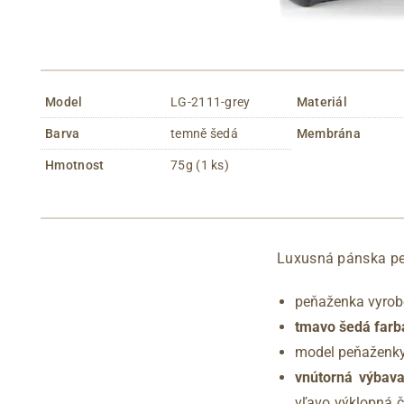
Model
LG-2111-grey
Materiál
Barva
temně šedá
Membrána
Hmotnost
75g (1 ks)
Luxusná pánska pe
peňaženka vyrobe
tmavo šedá farb
model peňaženky
vnútorná výbav
vľavo výklopná č