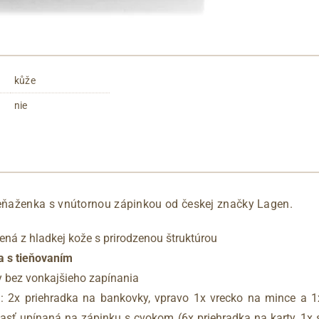
kůže
nie
ňaženka s vnútornou zápinkou od českej značky Lagen.
ná z hladkej kože s prirodzenou štruktúrou
a s tieňovaním
 bez vonkajšieho zapínania
a
: 2x priehradka na bankovky, vpravo 1x vrecko na mince a 1
asť upínaná na zápinku s cvokom (6x priehradka na karty, 1x 