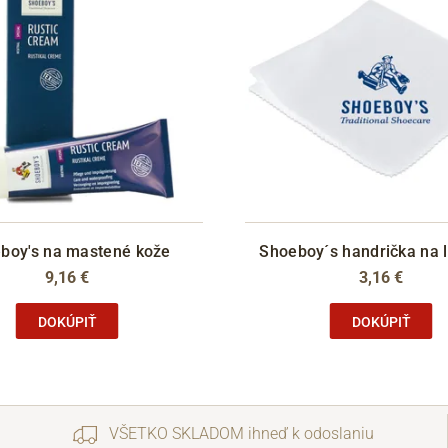
boy's na mastené kože
Shoeboy´s handrička na l
9,16 €
3,16 €
DOKÚPIŤ
DOKÚPIŤ
VŠETKO SKLADOM ihneď k odoslaniu