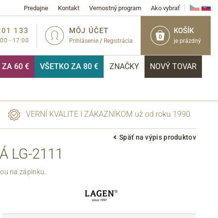
Predajne
Kontakt
Vernostný program
Ako vybrať
201 133
MÔJ ÚČET
KOŠÍK
0
:00 - 17:00
Prihlásenie
/
Registrácia
je prázdný
ZA 60 €
VŠETKO ZA 80 €
ZNAČKY
NOVÝ TOVAR
VERNÍ KVALITE I ZÁKAZNÍKOM už od roku 1990
Späť na výpis produktov
 LG-2111
PRIHLÁSIŤ
ou na zápinku.