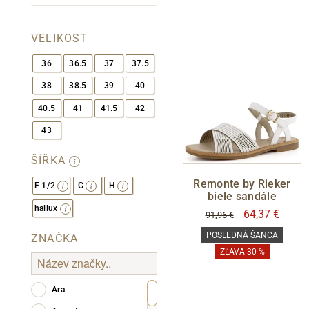
VELIKOST
36
36.5
37
37.5
Informace o
zpracování osobních údajů
.
38
38.5
39
40
40.5
41
41.5
42
43
ŠÍŘKA
Remonte by Rieker
F 1/2
G
H
biele sandále
hallux
64,37 €
91,96 €
POSLEDNÁ ŠANCA
ZNAČKA
ZĽAVA 30 %
Ara