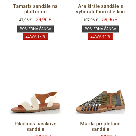
Tamaris sandále na
Ara širšie sandále s
platforme
vyberateľnou stielkou
39,96 €
59,96 €
47,96 €
107,96 €
POSLEDNÁ ŠANCA
POSLEDNÁ ŠANCA
ZĽAVA 17 %
ZĽAVA 44 %
Pikolinos pásikové
Marila prepletané
sandále
sandále