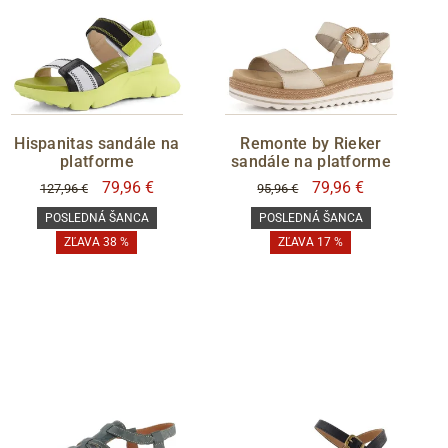
Hispanitas sandále na
Remonte by Rieker
platforme
sandále na platforme
79,96 €
79,96 €
127,96 €
95,96 €
POSLEDNÁ ŠANCA
POSLEDNÁ ŠANCA
ZĽAVA 38 %
ZĽAVA 17 %