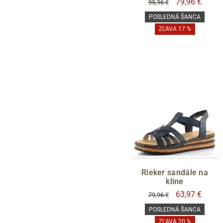
79,96 €
95,96 €
POSLEDNÁ ŠANCA
ZĽAVA 17 %
Rieker sandále na
kline
63,97 €
79,96 €
POSLEDNÁ ŠANCA
ZĽAVA 20 %