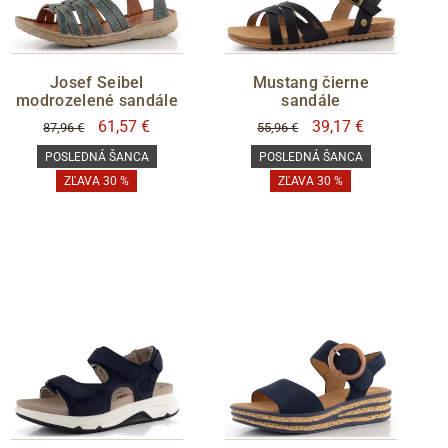
Josef Seibel
Mustang čierne
modrozelené sandále
sandále
61,57 €
39,17 €
87,96 €
55,96 €
POSLEDNÁ ŠANCA
POSLEDNÁ ŠANCA
ZĽAVA 30 %
ZĽAVA 30 %