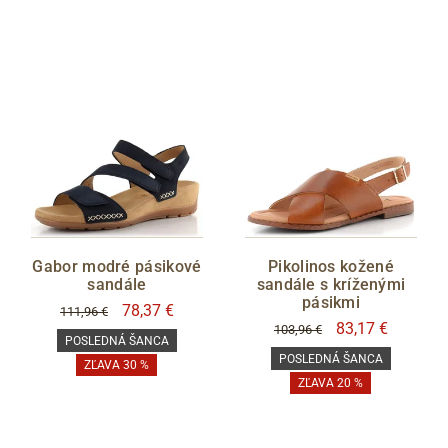
Cez Google
Gabor modré pásikové
Pikolinos kožené
sandále
sandále s kríženými
pásikmi
78,37 €
111,96 €
83,17 €
103,96 €
POSLEDNÁ ŠANCA
POSLEDNÁ ŠANCA
ZĽAVA 30 %
ZĽAVA 20 %