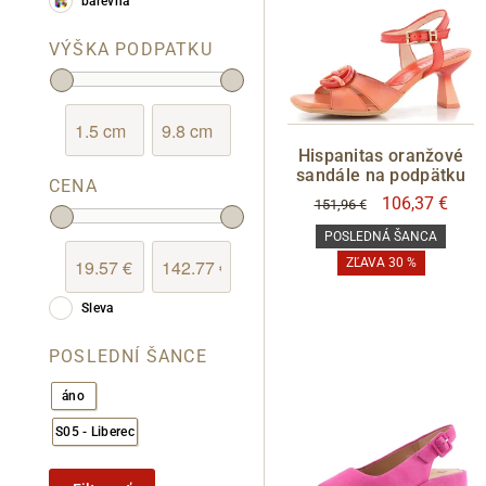
barevná
Mustang
VÝŠKA PODPATKU
Pikolinos
Remonte
Rieker
Hispanitas oranžové
Tamaris
sandále na podpätku
CENA
Wonders
106,37 €
151,96 €
POSLEDNÁ ŠANCA
ZĽAVA 30 %
Sleva
POSLEDNÍ ŠANCE
áno
S05 - Liberec