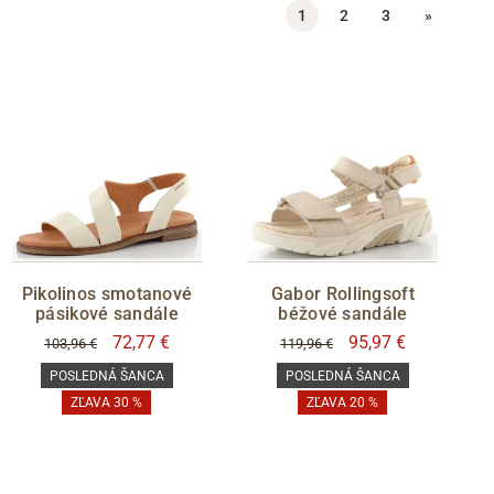
1
2
3
»
Pikolinos smotanové
Gabor Rollingsoft
pásikové sandále
béžové sandále
72,77 €
95,97 €
103,96 €
119,96 €
POSLEDNÁ ŠANCA
POSLEDNÁ ŠANCA
ZĽAVA 30 %
ZĽAVA 20 %