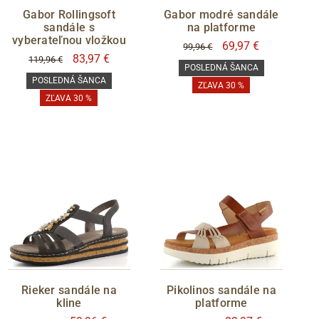
Gabor Rollingsoft
Gabor modré sandále
sandále s
na platforme
vyberateľnou vložkou
69,97 €
99,96 €
83,97 €
119,96 €
POSLEDNÁ ŠANCA
POSLEDNÁ ŠANCA
ZĽAVA 30 %
ZĽAVA 30 %
Rieker sandále na
Pikolinos sandále na
kline
platforme