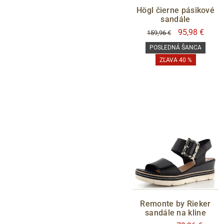
Högl čierne pásikové
sandále
95,98 €
159,96 €
POSLEDNÁ ŠANCA
ZĽAVA 40 %
Remonte by Rieker
sandále na kline