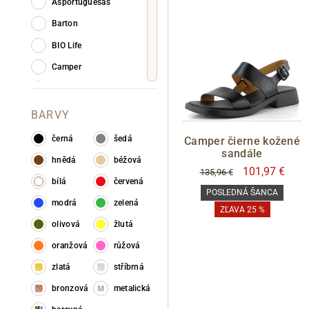
Asportuguesas
Barton
BIO Life
Camper
Caprice
Fly London
BARVY
Gabor
černá
šedá
Camper čierne kožené
sandále
Gaimo
hnědá
béžová
101,97 €
135,96 €
Geox
bílá
červená
POSLEDNÁ ŠANCA
Hispanitas
modrá
zelená
ZĽAVA 25 %
Högl
olivová
žlutá
Ipanema
oranžová
růžová
Josef Seibel
zlatá
stříbrná
Marila
bronzová
metalická
Menbur