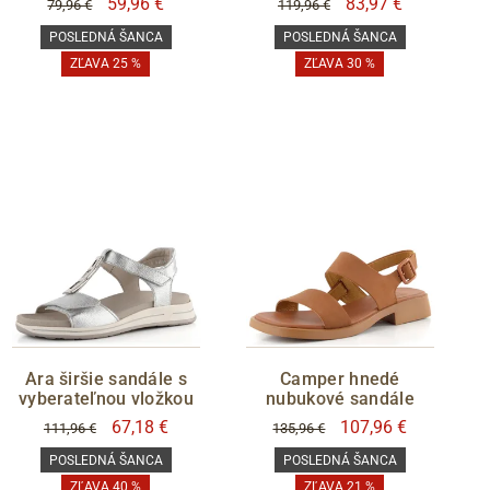
59,96 €
83,97 €
79,96 €
119,96 €
POSLEDNÁ ŠANCA
POSLEDNÁ ŠANCA
ZĽAVA 25 %
ZĽAVA 30 %
Ara širšie sandále s
Camper hnedé
vyberateľnou vložkou
nubukové sandále
67,18 €
107,96 €
111,96 €
135,96 €
POSLEDNÁ ŠANCA
POSLEDNÁ ŠANCA
ZĽAVA 40 %
ZĽAVA 21 %