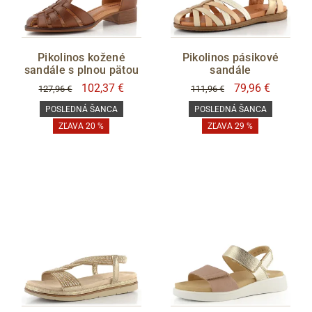
Pikolinos kožené
Pikolinos pásikové
sandále s plnou pätou
sandále
102,37 €
79,96 €
127,96 €
111,96 €
POSLEDNÁ ŠANCA
POSLEDNÁ ŠANCA
ZĽAVA 20 %
ZĽAVA 29 %