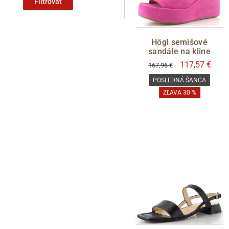
Filtrovať
Högl semišové
sandále na kline
117,57 €
167,96 €
POSLEDNÁ ŠANCA
ZĽAVA 30 %