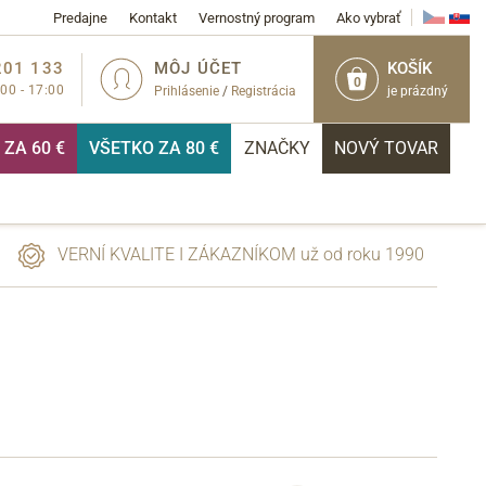
Predajne
Kontakt
Vernostný program
Ako vybrať
201 133
MÔJ ÚČET
KOŠÍK
0
:00 - 17:00
Prihlásenie
/
Registrácia
je prázdný
ZA 60 €
VŠETKO ZA 80 €
ZNAČKY
NOVÝ TOVAR
VERNÍ KVALITE I ZÁKAZNÍKOM už od roku 1990
PRIHLÁSIŤ