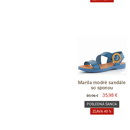
Marila modré sandále
so sponou
35,98 €
59,96 €
POSLEDNÁ ŠANCA
ZĽAVA 40 %