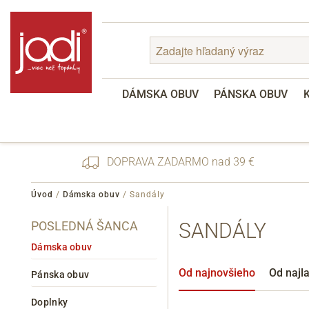
DÁMSKA OBUV
PÁNSKA OBUV
DOPRAVA ZADARMO nad 39 €
Úvod
/
Dámska obuv
/
Sandály
POSLEDNÁ ŠANCA
SANDÁLY
Zabudnuté heslo
Registrácia
Dámska obuv
Od najnovšieho
Od najl
Pánska obuv
Doplnky