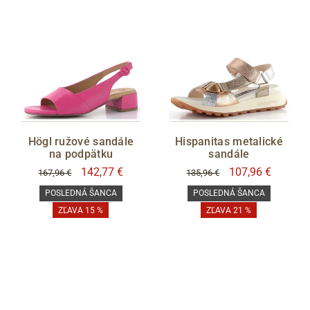
Högl ružové sandále
Hispanitas metalické
na podpätku
sandále
142,77 €
107,96 €
167,96 €
135,96 €
POSLEDNÁ ŠANCA
POSLEDNÁ ŠANCA
ZĽAVA 15 %
ZĽAVA 21 %