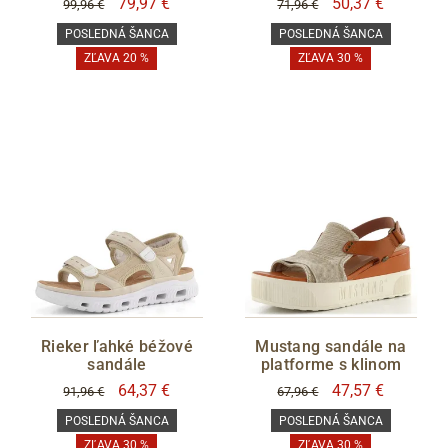
79,97 €
50,37 €
99,96 €
71,96 €
POSLEDNÁ ŠANCA
POSLEDNÁ ŠANCA
ZĽAVA 20 %
ZĽAVA 30 %
Rieker ľahké béžové
Mustang sandále na
sandále
platforme s klinom
64,37 €
47,57 €
91,96 €
67,96 €
POSLEDNÁ ŠANCA
POSLEDNÁ ŠANCA
ZĽAVA 30 %
ZĽAVA 30 %