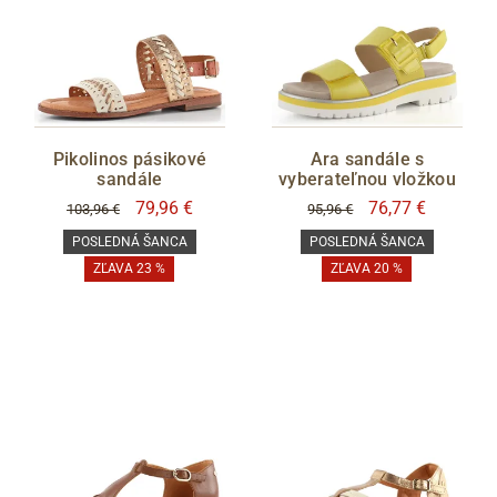
Pikolinos pásikové
Ara sandále s
sandále
vyberateľnou vložkou
79,96 €
76,77 €
103,96 €
95,96 €
POSLEDNÁ ŠANCA
POSLEDNÁ ŠANCA
ZĽAVA 23 %
ZĽAVA 20 %