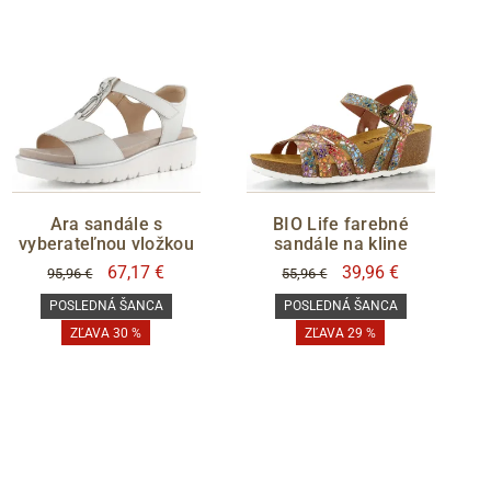
Ara sandále s
BIO Life farebné
vyberateľnou vložkou
sandále na kline
67,17 €
39,96 €
95,96 €
55,96 €
POSLEDNÁ ŠANCA
POSLEDNÁ ŠANCA
ZĽAVA 30 %
ZĽAVA 29 %