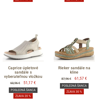
Caprice úpletové
Rieker sandále na
sandále s
kline
vyberateľnou vložkou
61,57 €
87,96 €
51,17 €
63,96 €
POSLEDNÁ ŠANCA
POSLEDNÁ ŠANCA
ZĽAVA 30 %
ZĽAVA 20 %