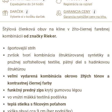
Expedujeme do 24 hodín
Registrácia sa vyplatí
i
i
DARČEK
GARANCIA CENY
Vyberte si v košíku darček
Garancia najnižšej ceny na trhu.
Štýlová členková obuv na kline v žlto-čiernej farebnej
kombinácii
od značky Rieker.
športovejší strih
zvršok tvorí kombinácia štruktúrovanej syntetiky a
pružnej softshellovej textílie, pätný diel s hadinkovou
štruktúrou
veľmi vydarená kombinácia okrovo žltých tónov a
kontrastnej čiernej farby
funkčný predný zips
krytý gumovou légou
vo vnútri mäkká textilná podšívka
teplá stielka s filcovým poťahom
výška obuvi cca 9 cm (bez podrážky)