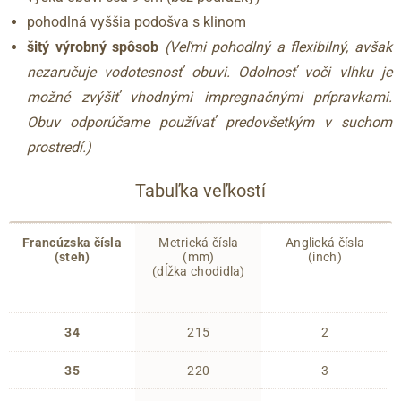
pohodlná vyššia podošva s klinom
šitý výrobný spôsob
(Veľmi pohodlný a flexibilný, avšak
nezaručuje vodotesnosť obuvi. Odolnosť voči vlhku je
možné zvýšiť vhodnými impregnačnými prípravkami.
Obuv odporúčame používať predovšetkým v suchom
prostredí.)
Tabuľka veľkostí
Francúzska čísla
Metrická čísla
Anglická čísla
(steh)
(mm)
(inch)
(dĺžka chodidla)
34
215
2
35
220
3