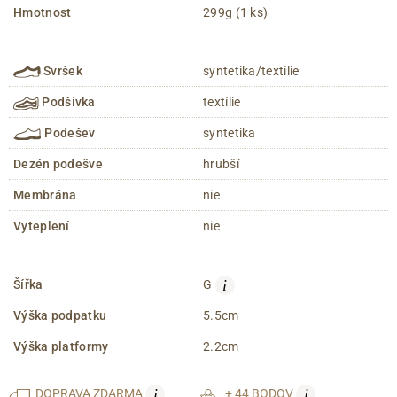
Hmotnost
299g (1 ks)
Svršek
syntetika/textílie
Podšívka
textílie
Podešev
syntetika
Dezén podešve
hrubší
Membrána
nie
Vyteplení
nie
i
Šířka
G
Výška podpatku
5.5cm
Výška platformy
2.2cm
i
i
DOPRAVA
ZDARMA
+ 44 BODOV