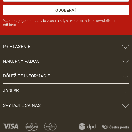
ODOBERAŤ
Vaše
údaje jsou u nás v bezpečí
a kdykoliv se můžete z newsletteru
odhlásit.
PRIHLÁSENIE
NÁKUPNÝ RÁDCA
DÔLEŽITÉ INFORMÁCIE
JADI.SK
SPÝTAJTE SA NÁS