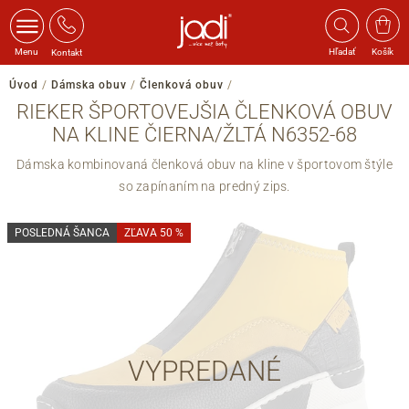
Menu
Hľadať
Košík
Kontakt
Úvod
/
Dámska obuv
/
Členková obuv
/
RIEKER ŠPORTOVEJŠIA ČLENKOVÁ OBUV
NA KLINE ČIERNA/ŽLTÁ N6352-68
Dámska kombinovaná členková obuv na kline v športovom štýle
so zapínaním na predný zips.
POSLEDNÁ ŠANCA
ZĽAVA 50 %
VYPREDANÉ