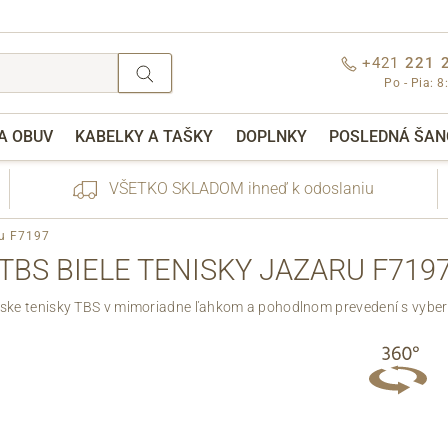
+421
221 
Po - Pia: 8
A OBUV
KABELKY A TAŠKY
DOPLNKY
POSLEDNÁ ŠAN
VŠETKO SKLADOM ihneď k odoslaniu
ru F7197
TBS BIELE TENISKY JAZARU F719
ke tenisky TBS v mimoriadne ľahkom a pohodlnom prevedení s vyber
nebo přihlášení
Cez Facebook