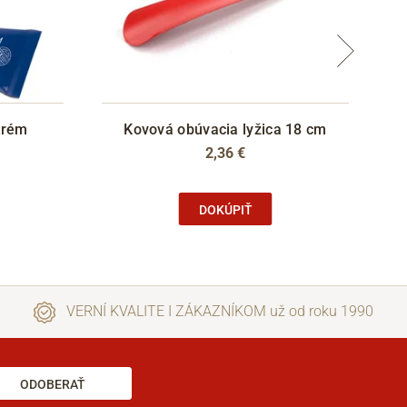
krém
Kovová obúvacia lyžica 18 cm
Lo
2,36 €
DOKÚPIŤ
VERNÍ KVALITE I ZÁKAZNÍKOM už od roku 1990
ODOBERAŤ