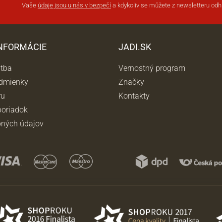
Vaše
údaje jsou u nás v bezpečí
a kdykoliv se můžete z newsletteru odhl
INFORMÁCIE
JADI.SK
atba
Vernostný program
dmienky
Značky
ru
Kontakty
oriadok
ných údajov