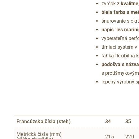
zvršok
z kvalitne
biela farba s me
šnurovanie s okr
nápis "les marini
vyberateľná perf
tlmiaci systém v
ľahká flexibilná
podošva s názva
s protišmykovým 
lepený výrobný 
Francúzska čísla (steh)
34
35
Metrická čísla (mm)
215
220