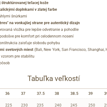
j štruktúrovanej teľacej kože
talickými doplnkami v zlatej farbe
úhlymi šnúrkami
ères" na vonkajšej strane pre autentický dizajn
orovaná vložka pre lepšie odvetranie a pohodlie
 podošve pre komfort pri celodennom nosení
 konštrukcia zaisťuje slobodu pohybu
mi svetových miest
(Bali, New York, San Francisco, Shanghai, H
vzorom pre stabilitu
spôsob
Tabuľka veľkostí
36
37
37.5
38
38.5
39
3
225
230
235
240
245
250
2