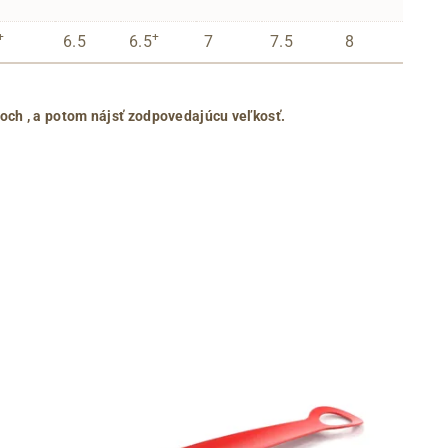
+
+
6.5
6.5
7
7.5
8
roch
, a potom nájsť zodpovedajúcu veľkosť.