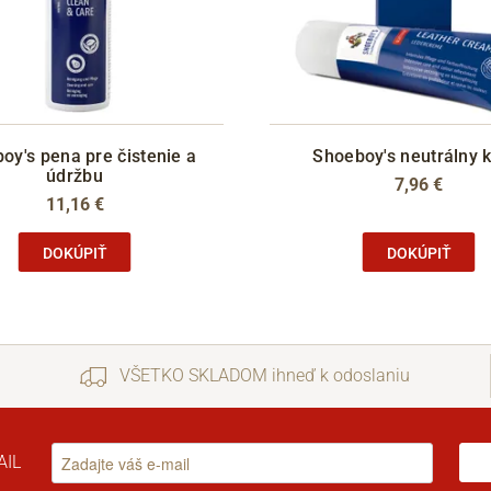
oy's pena pre čistenie a
Shoeboy's neutrálny 
údržbu
7,96 €
11,16 €
DOKÚPIŤ
DOKÚPIŤ
VŠETKO SKLADOM ihneď k odoslaniu
AIL