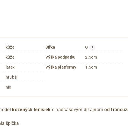
i
kůže
Šířka
G
kůže
Výška podpatku
2.5cm
latex
Výška platformy
1.5cm
hrubší
nie
 model
kožených tenisiek
s nadčasovým dizajnom
od francúz
hla špička