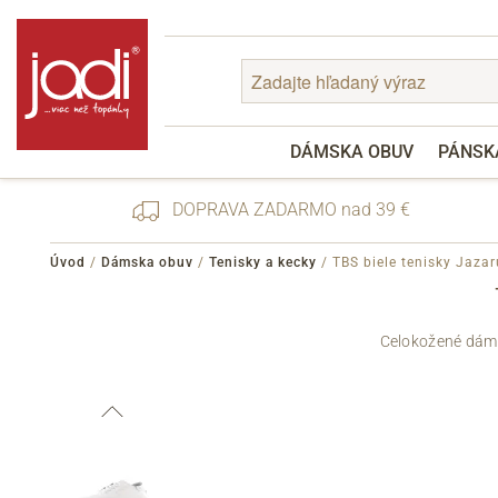
DÁMSKA OBUV
PÁNSK
DOPRAVA ZADARMO nad 39 €
Úvod
/
Dámska obuv
/
Tenisky a kecky
/
TBS biele tenisky Jaza
Zabudnuté heslo
Celokožené dáms
Registrácia