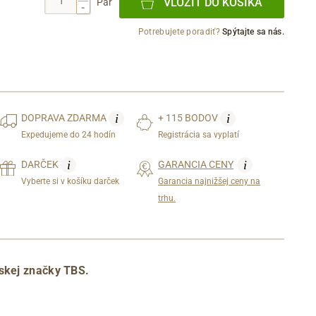
VLOŽIŤ DO KOŠÍKA
Pár
-
Potrebujete poradiť?
Spýtajte sa nás.
i
i
DOPRAVA
ZDARMA
+ 115 BODOV
Expedujeme do 24 hodín
Registrácia sa vyplatí
i
i
DARČEK
GARANCIA CENY
Vyberte si v košíku darček
Garancia najnižšej ceny na
trhu.
skej značky TBS.