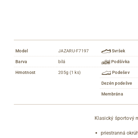
Model
JAZARU-F7197
Svršek
Barva
bílá
Podšívka
Hmotnost
205g (1 ks)
Podešev
Dezén podešve
Membrána
Klasický športový
priestranná okrú