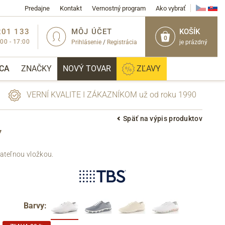
Predajne
Kontakt
Vernostný program
Ako vybrať
201 133
MÔJ ÚČET
KOŠÍK
0
:00 - 17:00
Prihlásenie
/
Registrácia
je prázdný
CA
ZNAČKY
NOVÝ TOVAR
ZĽAVY
VERNÍ KVALITE I ZÁKAZNÍKOM už od roku 1990
Späť na výpis produktov
7
PRIHLÁSIŤ
ateľnou vložkou.
Barvy: