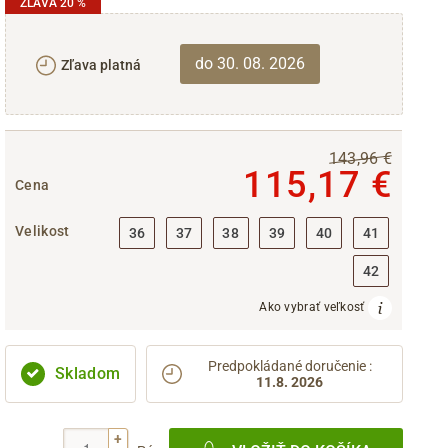
ZĽAVA 20 %
do 30. 08. 2026
Zľava platná
143,96 €
115,17 €
Cena
Velikost
36
37
38
39
40
41
42
Ako vybrať veľkosť
Predpokládané doručenie
:
Skladom
11.8. 2026
+