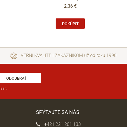
2,36 €
DOKÚPIŤ
VERNÍ KVALITE I ZÁKAZNÍKOM už od roku 1990
ODOBERAŤ
ásit.
SPÝTAJTE SA NÁS
+421 221 201 133