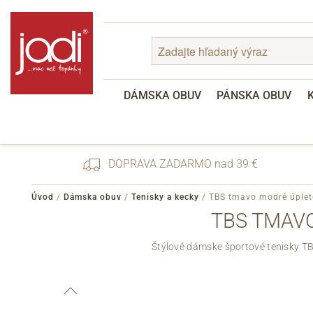
DÁMSKA OBUV
PÁNSKA OBUV
DOPRAVA ZADARMO nad 39 €
Úvod
/
Dámska obuv
/
Tenisky a kecky
/
TBS tmavo modré úplet
TBS TMAVO
Zabudnuté heslo
Štýlové dámske športové tenisky TB
Registrácia