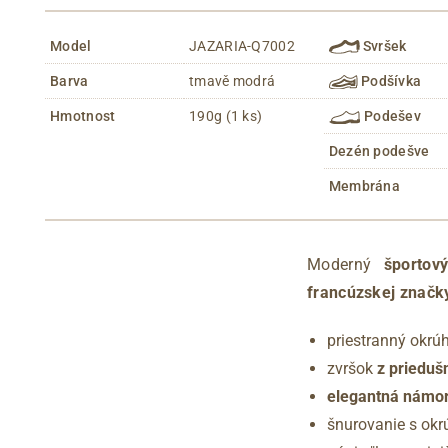
Model
JAZARIA-Q7002
Svršek
Barva
tmavě modrá
Podšívka
Hmotnost
190g (1 ks)
Podešev
Dezén podešve
Membrána
Moderný
športov
francúzskej značk
priestranný okrúh
zvršok
z priedušn
elegantná námor
šnurovanie s okr