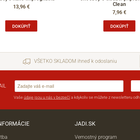
Clean
13,96 €
7,96 €
DOKÚPIŤ
DOKÚPIŤ
VŠETKO SKLADOM ihneď k odoslaniu
AIL
Vaše
údaje jsou u nás v bezpečí
a kdykoliv se můžete z newsletteru odhl
INFORMÁCIE
JADI.SK
atba
Vernostný program