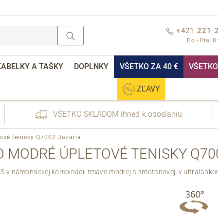
+421
221 
Po - Pia: 8
KABELKY A TAŠKY
DOPLNKY
VŠETKO ZA 40 €
VŠETKO 
ZĽAVY
VŠETKO SKLADOM ihneď k odoslaniu
ové tenisky Q7002 Jazaria
 MODRÉ ÚPLETOVÉ TENISKY Q70
S v námorníckej kombinácii tmavo modrej a smotanovej, v ultraľahko
nebo přihlášení
Cez Facebook