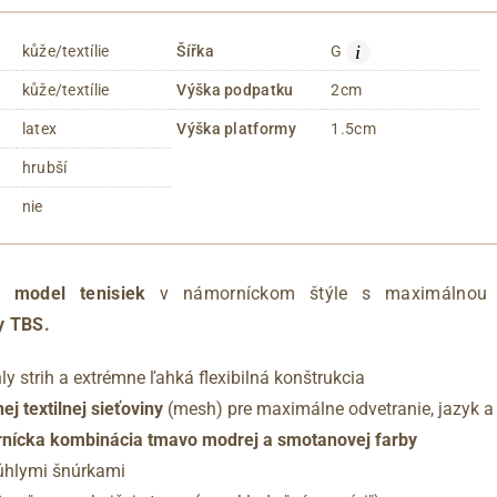
i
kůže/textílie
Šířka
G
kůže/textílie
Výška podpatku
2cm
latex
Výška platformy
1.5cm
hrubší
nie
ý model tenisiek
v námorníckom štýle s maximálnou p
y TBS.
ly strih a extrémne ľahká flexibilná konštrukcia
ej textilnej sieťoviny
(mesh) pre maximálne odvetranie, jazyk a
nícka kombinácia tmavo modrej a smotanovej farby
úhlymi šnúrkami