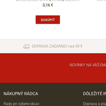
3,16 €
DOKÚPIŤ
DOPRAVA ZADARMO nad 39 €
NOVINKY NA VÁŠ EM
NÁKUPNÝ RÁDCA
DÔLEŽITÉ 
Rady pri výbere obuvi
Doprava a pl