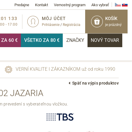
Predajne
Kontakt
Vernostný program
Ako vybrať
201 133
MÔJ ÚČET
KOŠÍK
0
:00 - 17:00
Prihlásenie
/
Registrácia
je prázdný
ZA 60 €
VŠETKO ZA 80 €
ZNAČKY
NOVÝ TOVAR
VERNÍ KVALITE I ZÁKAZNÍKOM už od roku 1990
Späť na výpis produktov
02 JAZARIA
PRIHLÁSIŤ
m prevedení s vyberateľnou vložkou.