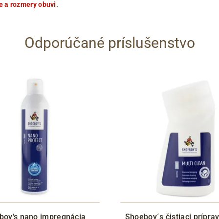
e a rozmery obuvi
.
Odporúčané príslušenstvo
boy's nano impregnácia
Shoeboy´s čistiaci prípra