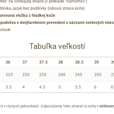
ères" na vonkajšej strane (v preklade "námorníci")
odšívka, jazyk bez podšívky (rubová strana kože)
orovaná vložka z hladkej kože
 podošva v dvojfarebnom prevedení s názvami svetových mies
spôsob
Tabuľka veľkostí
36
37
37.5
38
38.5
39
3
225
230
235
240
245
250
2
3.5
4
4.5
5
5.5
6
6
ľkostí v rôznych jednotkách. Odporúčame Vám zmerať si nohu v
milimet