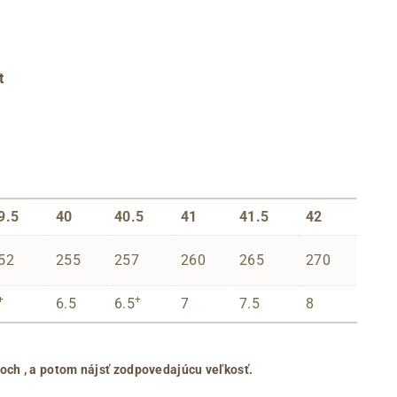
t
9.5
40
40.5
41
41.5
42
52
255
257
260
265
270
+
+
6.5
6.5
7
7.5
8
roch
, a potom nájsť zodpovedajúcu veľkosť.