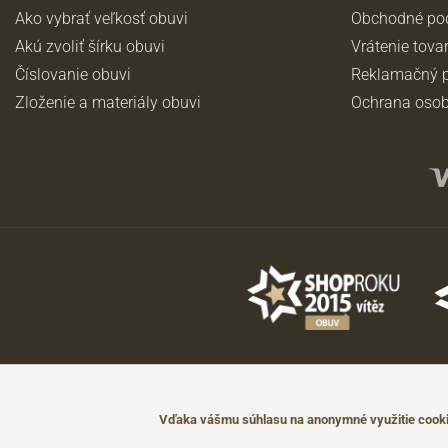
Ako vybrať veľkosť obuvi
Obchodné po
Akú zvoliť šírku obuvi
Vrátenie tova
Číslovanie obuvi
Reklamačný p
Zloženie a materiály obuvi
Ochrana osob
©2026 JADI.sk. Užitie materiálov bez súhlasu nie je možné.
Údaje majú len informatívny charakter a môžu byť zmenené bez predch
Vďaka vášmu súhlasu na anonymné využitie cookie
Technicky zajišťuje
Simplia.cz
.