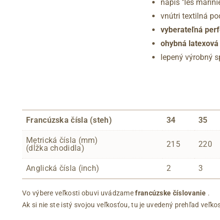
nápis "les marini
vnútri textilná p
vyberateľná perf
ohybná latexová
lepený výrobný 
Francúzska čísla (steh)
34
35
Metrická čísla (mm)
215
220
(dĺžka chodidla)
Anglická čísla (inch)
2
3
Vo výbere veľkosti obuvi uvádzame
francúzske číslovanie
.
Ak si nie ste istý svojou veľkosťou, tu je uvedený prehľad ve