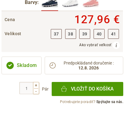
Barvy:
127,96 €
Cena
Velikost
37
38
39
40
41
Ako vybrať veľkosť
Predpokládané doručenie
:
Skladom
12.8. 2026
+
VLOŽIŤ DO KOŠÍKA
Pár
-
Potrebujete poradiť?
Spýtajte sa nás.