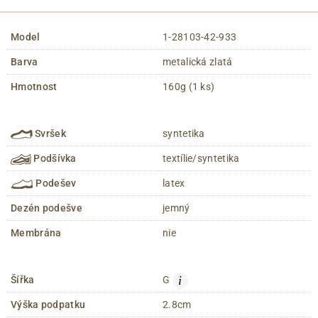
Model
1-28103-42-933
Barva
metalická zlatá
Hmotnost
160g (1 ks)
Svršek
syntetika
Podšívka
textílie/syntetika
Podešev
latex
Dezén podešve
jemný
Membrána
nie
i
Šířka
G
Výška podpatku
2.8cm