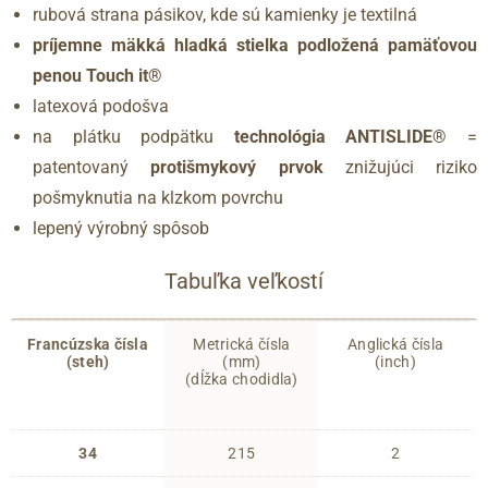
rubová strana pásikov, kde sú kamienky je textilná
príjemne mäkká hladká stielka podložená pamäťovou
penou Touch it®
latexová podošva
na plátku podpätku
technológia ANTISLIDE®
=
patentovaný
protišmykový prvok
znižujúci riziko
pošmyknutia na klzkom povrchu
lepený výrobný spôsob
Tabuľka veľkostí
Francúzska čísla
Metrická čísla
Anglická čísla
(steh)
(mm)
(inch)
(dĺžka chodidla)
34
215
2