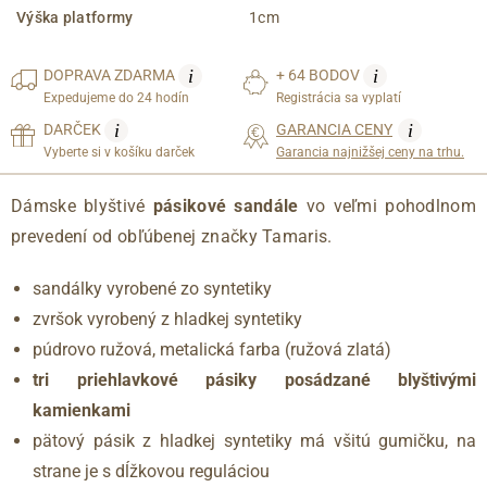
Výška platformy
1cm
i
i
DOPRAVA
ZDARMA
+ 64 BODOV
Expedujeme do 24 hodín
Registrácia sa vyplatí
i
i
DARČEK
GARANCIA CENY
Vyberte si v košíku darček
Garancia najnižšej ceny na trhu.
Dámske blyštivé
pásikové sandále
vo veľmi pohodlnom
prevedení od obľúbenej značky Tamaris.
sandálky vyrobené zo syntetiky
zvršok vyrobený z hladkej syntetiky
púdrovo ružová, metalická farba (ružová zlatá)
tri priehlavkové pásiky posádzané blyštivými
kamienkami
pätový pásik z hladkej syntetiky má všitú gumičku, na
strane je s dĺžkovou reguláciou