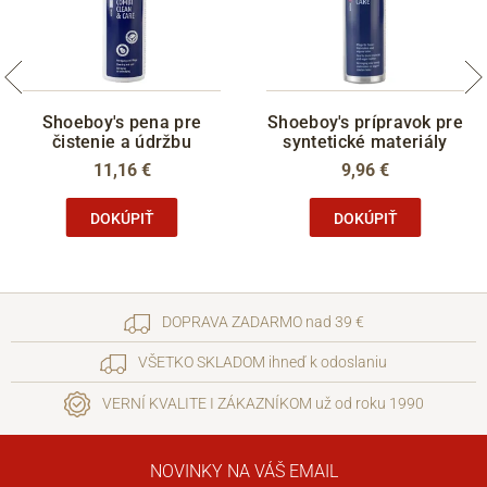
Shoeboy's pena pre
Shoeboy's prípravok pre
čistenie a údržbu
syntetické materiály
11,16 €
9,96 €
DOKÚPIŤ
DOKÚPIŤ
DOPRAVA ZADARMO nad 39 €
VŠETKO SKLADOM ihneď k odoslaniu
VERNÍ KVALITE I ZÁKAZNÍKOM už od roku 1990
NOVINKY NA VÁŠ EMAIL