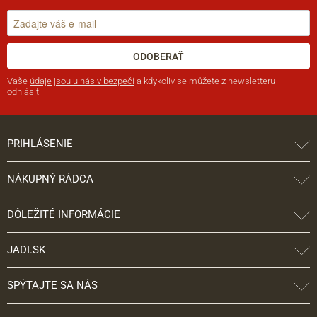
ODOBERAŤ
Vaše
údaje jsou u nás v bezpečí
a kdykoliv se můžete z newsletteru
odhlásit.
PRIHLÁSENIE
NÁKUPNÝ RÁDCA
DÔLEŽITÉ INFORMÁCIE
JADI.SK
SPÝTAJTE SA NÁS