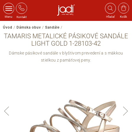
Menu
Hľadať
Košík
Kontakt
Úvod
/
Dámska obuv
/
Sandále
/
TAMARIS METALICKÉ PÁSIKOVÉ SANDÁLE
LIGHT GOLD 1-28103-42
Dámske pásikové sandále v blyštivom prevedení a s mäkkou
stielkou z pamäťovej peny.