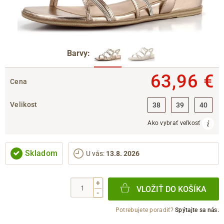
Barvy:
63,96 €
Cena
Velikost
38
39
40
Ako vybrať veľkosť
Skladom
U vás
:
13.8. 2026
+
VLOŽIŤ DO KOŠÍKA
-
Potrebujete poradiť?
Spýtajte sa nás.