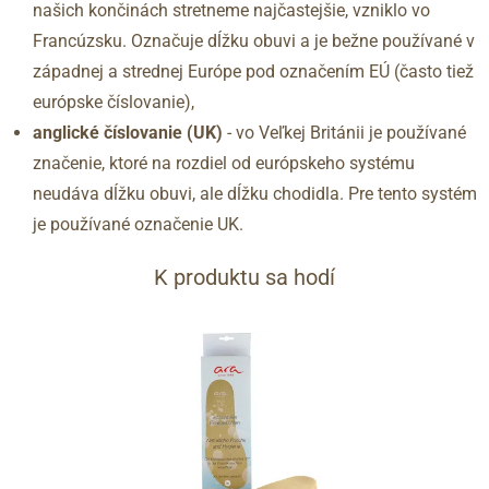
našich končinách stretneme najčastejšie, vzniklo vo
41
7
260
Francúzsku. Označuje dĺžku obuvi a je bežne používané v
41.5
7.5
265
západnej a strednej Európe pod označením EÚ (často tiež
42
8
270
európske číslovanie),
42.5
8.5
275
anglické číslovanie (UK)
- vo Veľkej Británii je používané
43
9
280
značenie, ktoré na rozdiel od európskeho systému
44
9.5
285
neudáva dĺžku obuvi, ale dĺžku chodidla. Pre tento systém
45
10
290
je používané označenie UK.
46
11
295
47
12
300
K produktu sa hodí
48
12.5
305