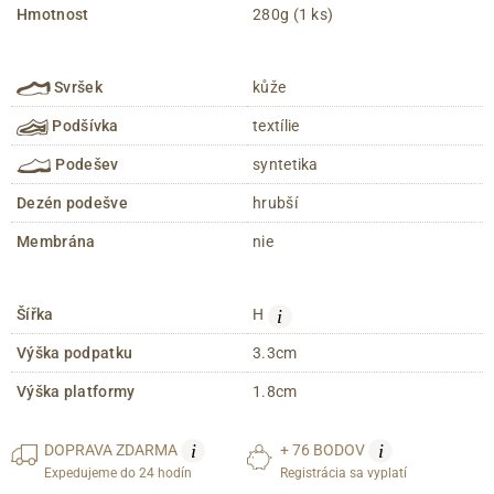
Hmotnost
280g (1 ks)
Svršek
kůže
Podšívka
textílie
Podešev
syntetika
Dezén podešve
hrubší
Membrána
nie
i
Šířka
H
Výška podpatku
3.3cm
Výška platformy
1.8cm
i
i
DOPRAVA
ZDARMA
+ 76 BODOV
Expedujeme do 24 hodín
Registrácia sa vyplatí