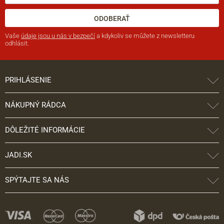
ODOBERAŤ
Vaše
údaje jsou u nás v bezpečí
a kdykoliv se můžete z newsletteru
odhlásit.
PRIHLÁSENIE
NÁKUPNÝ RÁDCA
DÔLEŽITÉ INFORMÁCIE
JADI.SK
SPÝTAJTE SA NÁS