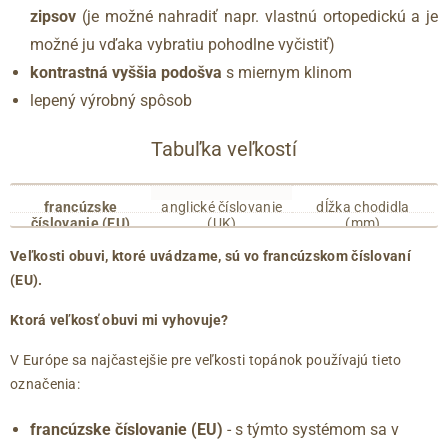
zipsov
(je možné nahradiť napr. vlastnú ortopedickú a je
možné ju vďaka vybratiu pohodlne vyčistiť)
kontrastná vyššia podošva
s miernym klinom
lepený výrobný spôsob
Tabuľka veľkostí
francúzske
anglické číslovanie
dĺžka chodidla
číslovanie (EU)
(UK)
(mm)
35
2.5
215
Veľkosti obuvi, ktoré uvádzame, sú vo francúzskom číslovaní
36
3
220
(EU).
36.5
3.5
225
37
4
230
Ktorá veľkosť obuvi mi vyhovuje?
37.5
4.5
235
V Európe sa najčastejšie pre veľkosti topánok používajú tieto
38
5
240
označenia:
38.5
5.5
245
39
6
250
francúzske číslovanie (EU)
- s týmto systémom sa v
40
6.5
255