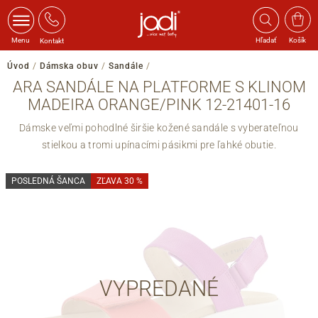
Menu
Hľadať
Košík
Kontakt
Úvod
/
Dámska obuv
/
Sandále
/
ARA SANDÁLE NA PLATFORME S KLINOM
MADEIRA ORANGE/PINK 12-21401-16
Dámske veľmi pohodlné širšie kožené sandále s vyberateľnou
stielkou a tromi upínacími pásikmi pre ľahké obutie.
POSLEDNÁ ŠANCA
ZĽAVA 30 %
VYPREDANÉ