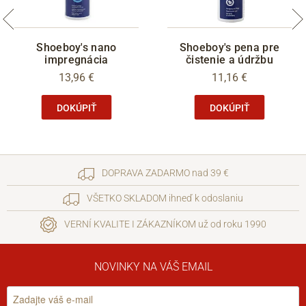
Shoeboy's nano
Shoeboy's pena pre
impregnácia
čistenie a údržbu
13,96 €
11,16 €
DOKÚPIŤ
DOKÚPIŤ
DOPRAVA ZADARMO nad 39 €
VŠETKO SKLADOM ihneď k odoslaniu
VERNÍ KVALITE I ZÁKAZNÍKOM už od roku 1990
NOVINKY NA VÁŠ EMAIL