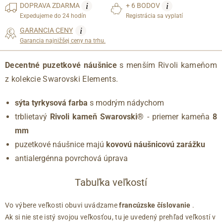
i
i
DOPRAVA
ZDARMA
+ 6 BODOV
Expedujeme do 24 hodín
Registrácia sa vyplatí
i
GARANCIA CENY
Garancia najnižšej ceny na trhu.
Decentné puzetkové náušnice
s menším Rivoli kameňom
z kolekcie Swarovski Elements.
sýta tyrkysová farba
s modrým nádychom
trblietavý
Rivoli kameň Swarovski®
- priemer kameňa
8
mm
puzetkové náušnice majú
kovovú náušnicovú zarážku
antialergénna povrchová úprava
Tabuľka veľkostí
Vo výbere veľkosti obuvi uvádzame
francúzske číslovanie
.
Ak si nie ste istý svojou veľkosťou, tu je uvedený prehľad veľkostí v