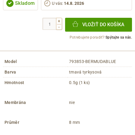
Skladom
U vás
:
14.8. 2026
+
VLOŽIŤ DO KOŠÍKA
-
Potrebujete poradiť?
Spýtajte sa nás.
Model
793853-BERMUDABLUE
Barva
tmavá tyrkysová
Hmotnost
0.5g (1 ks)
Membrána
nie
Průměr
8 mm