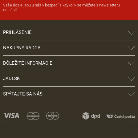
Vaše
údaje jsou u nás v bezpečí
a kdykoliv se můžete z newsletteru
odhlásit.
PRIHLÁSENIE
NÁKUPNÝ RÁDCA
DÔLEŽITÉ INFORMÁCIE
JADI.SK
SPÝTAJTE SA NÁS