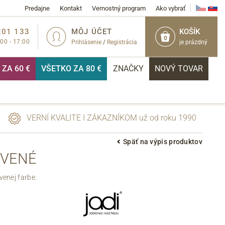
Predajne
Kontakt
Vernostný program
Ako vybrať
201 133
MÔJ ÚČET
KOŠÍK
0
:00 - 17:00
Prihlásenie
/
Registrácia
je prázdný
ZA 60 €
VŠETKO ZA 80 €
ZNAČKY
NOVÝ TOVAR
VERNÍ KVALITE I ZÁKAZNÍKOM už od roku 1990
Späť na výpis produktov
RVENÉ
PRIHLÁSIŤ
enej farbe.