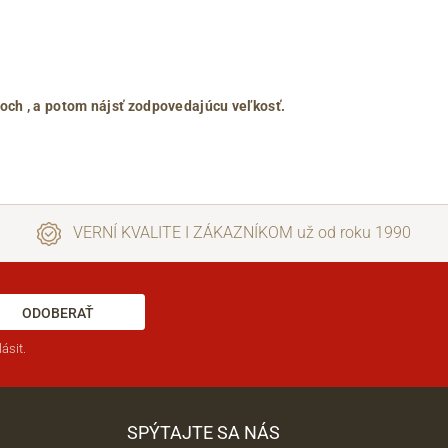
roch
, a potom nájsť zodpovedajúcu veľkosť.
VERNÍ KVALITE I ZÁKAZNÍKOM už od roku 1990
ODOBERAŤ
ásit.
SPÝTAJTE SA NÁS