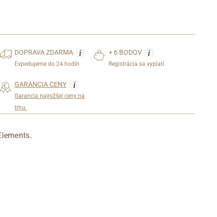
i
i
DOPRAVA
ZDARMA
+ 6 BODOV
Expedujeme do 24 hodín
Registrácia sa vyplatí
i
GARANCIA CENY
Garancia najnižšej ceny na
trhu.
Elements.