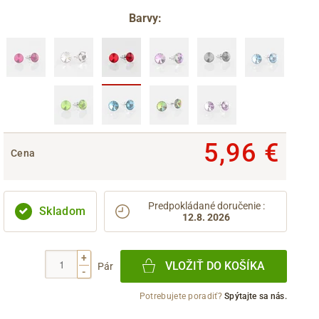
Barvy:
5,96 €
Cena
Predpokládané doručenie
:
Skladom
12.8. 2026
+
VLOŽIŤ DO KOŠÍKA
Pár
-
Potrebujete poradiť?
Spýtajte sa nás.