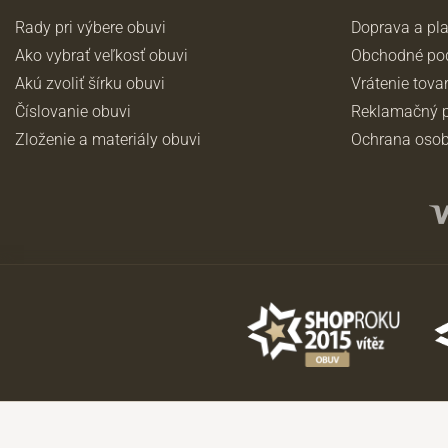
Rady pri výbere obuvi
Doprava a pl
Ako vybrať veľkosť obuvi
Obchodné po
Akú zvoliť šírku obuvi
Vrátenie tova
Číslovanie obuvi
Reklamačný p
Zloženie a materiály obuvi
Ochrana osob
©2026 JADI.sk. Užitie materiálov bez súhlasu nie je možné.
Údaje majú len informatívny charakter a môžu byť zmenené bez predch