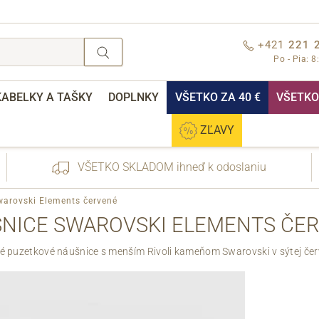
+421
221 
Po - Pia: 8
KABELKY A TAŠKY
DOPLNKY
VŠETKO ZA 40 €
VŠETKO 
ZĽAVY
VŠETKO SKLADOM ihneď k odoslaniu
arovski Elements červené
NICE SWAROVSKI ELEMENTS ČE
 puzetkové náušnice s menším Rivoli kameňom Swarovski v sýtej červ
nebo přihlášení
Cez Facebook