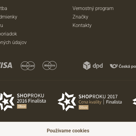
atba
Vernostný program
dmienky
Značky
ru
Kontakty
oriadok
ných údajov
Používame cookies
ádzajúceho upozornenia.