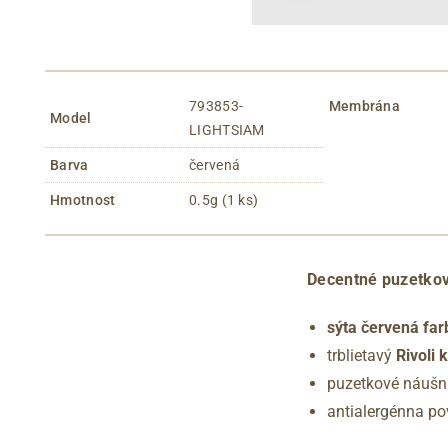
793853-
Membrána
Model
LIGHTSIAM
Barva
červená
Hmotnost
0.5g (1 ks)
Decentné puzetko
sýta červená far
trblietavý
Rivoli
puzetkové náušn
antialergénna p