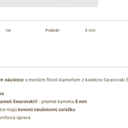
nie
Průměr
8 mm
vé náušnice
s menším Rivoli kameňom z kolekcie Swarovski 
ba
 kameň Swarovski®
- priemer kameňa
8 mm
ice majú
kovovú náušnicovú zarážku
ovrchová úprava