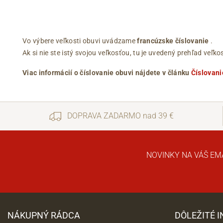
Vo výbere veľkosti obuvi uvádzame
francúzske číslovanie
.
Ak si nie ste istý svojou veľkosťou, tu je uvedený prehľad ve
Viac informácií o číslovanie obuvi nájdete v článku
Číslovani
DOPRAVA ZADARMO nad 39 €
NOVINKY NA VÁŠ EM
NÁKUPNÝ RÁDCA
DÔLEŽITÉ 