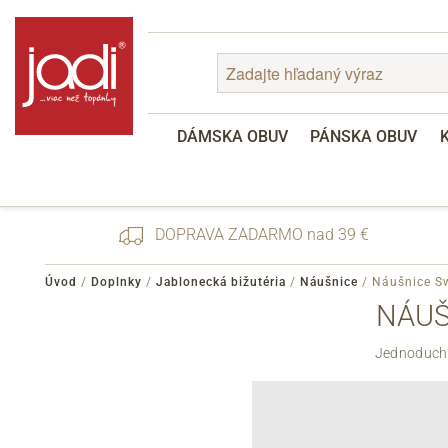
DÁMSKA OBUV
PÁNSKA OBUV
DOPRAVA ZADARMO nad 39 €
Úvod
/
Doplnky
/
Jablonecká bižutéria
/
Náušnice
/
Náušnice Sw
NÁUŠ
Zabudnuté heslo
Jednoduché
Registrácia