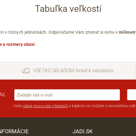
Tabuľka veľkostí
ľkostí v rôznych jednotkách. Odporúčame Vám zmerať si nohu v
milimet
e a rozmery obuvi
.
VŠETKO SKLADOM ihneď k odoslaniu
AIL
Vaše
údaje jsou u nás v bezpečí
a kdykoliv se můžete z newsletteru odhl
INFORMÁCIE
JADI.SK