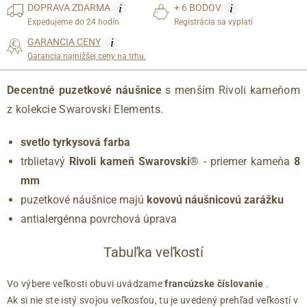
i
i
DOPRAVA
ZDARMA
+ 6 BODOV
Expedujeme do 24 hodín
Registrácia sa vyplatí
i
GARANCIA CENY
Garancia najnižšej ceny na trhu.
Decentné puzetkové náušnice
s menším Rivoli kameňom
z kolekcie Swarovski Elements.
svetlo tyrkysová farba
trblietavý
Rivoli kameň Swarovski®
- priemer kameňa
8
mm
puzetkové náušnice majú
kovovú náušnicovú zarážku
antialergénna povrchová úprava
Tabuľka veľkostí
Vo výbere veľkosti obuvi uvádzame
francúzske číslovanie
.
Ak si nie ste istý svojou veľkosťou, tu je uvedený prehľad veľkostí v