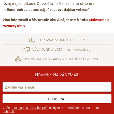
rôznych jednotkách. Odporúčame Vám zmerať si nohu v
milimetroch
, a potom nájsť zodpovedajúcu veľkosť.
Viac informácií o číslovanie obuvi nájdete v článku
Číslovanie a
rozmery obuvi
.
DOPRAVA ZADARMO nad 39 €
VŠETKO SKLADOM ihneď k odoslaniu
VERNÍ KVALITE I ZÁKAZNÍKOM už od roku 1990
NOVINKY NA VÁŠ EMAIL
ODOBERAŤ
Vaše
údaje jsou u nás v bezpečí
a kdykoliv se můžete z newsletteru
odhlásit.