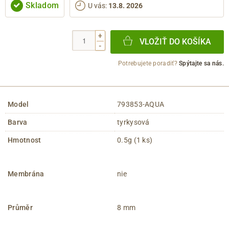
Skladom
U vás
:
13.8. 2026
+
VLOŽIŤ DO KOŠÍKA
-
Potrebujete poradiť?
Spýtajte sa nás.
Model
793853-AQUA
Barva
tyrkysová
Hmotnost
0.5g (1 ks)
Membrána
nie
Průměr
8 mm