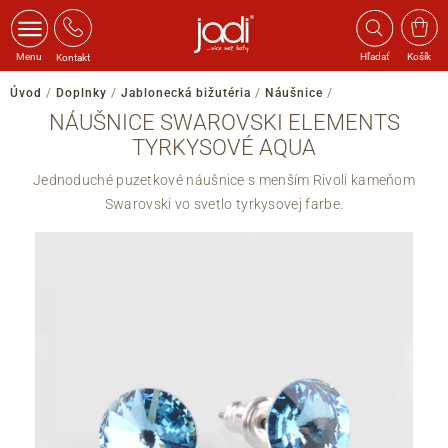
Menu
Hľadať
Košík
Kontakt
Úvod
/
Doplnky
/
Jablonecká bižutéria
/
Náušnice
/
NÁUŠNICE SWAROVSKI ELEMENTS
TYRKYSOVÉ AQUA
Jednoduché puzetkové náušnice s menším Rivoli kameňom
Swarovski vo svetlo tyrkysovej farbe.