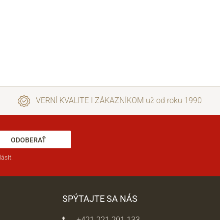
VERNÍ KVALITE I ZÁKAZNÍKOM už od roku 1990
ODOBERAŤ
ásit.
SPÝTAJTE SA NÁS
+421 221 201 133