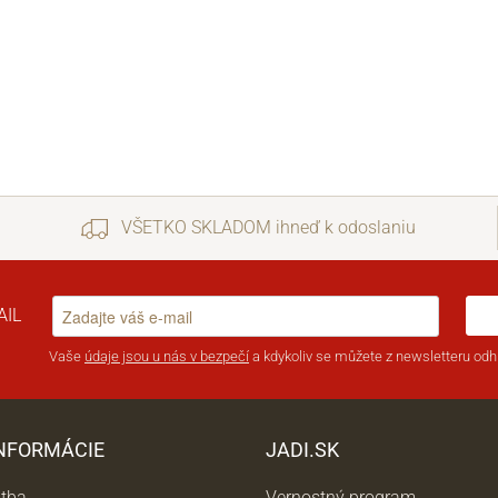
VŠETKO SKLADOM ihneď k odoslaniu
AIL
Vaše
údaje jsou u nás v bezpečí
a kdykoliv se můžete z newsletteru odhl
INFORMÁCIE
JADI.SK
atba
Vernostný program