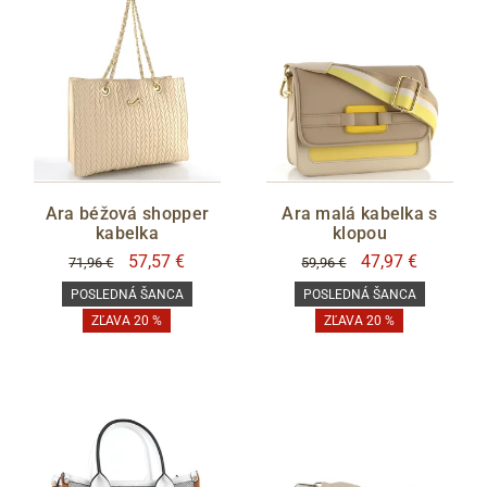
Cez Google
Ara béžová shopper
Ara malá kabelka s
kabelka
klopou
57,57 €
47,97 €
71,96 €
59,96 €
POSLEDNÁ ŠANCA
POSLEDNÁ ŠANCA
ZĽAVA 20 %
ZĽAVA 20 %