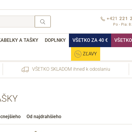
+421
221 
Po - Pia: 8
KABELKY A TAŠKY
DOPLNKY
VŠETKO ZA 40 €
VŠETKO 
ZĽAVY
VŠETKO SKLADOM ihneď k odoslaniu
AŠKY
nebo přihlášení
acnejšieho
Od najdrahšieho
Cez Facebook