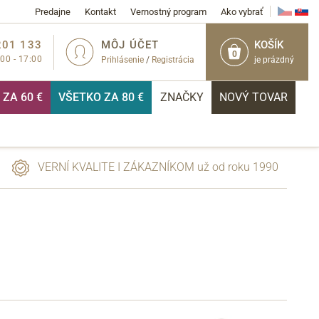
Predajne
Kontakt
Vernostný program
Ako vybrať
201 133
MÔJ ÚČET
KOŠÍK
0
:00 - 17:00
Prihlásenie
/
Registrácia
je prázdný
ZA 60 €
VŠETKO ZA 80 €
ZNAČKY
NOVÝ TOVAR
VERNÍ KVALITE I ZÁKAZNÍKOM už od roku 1990
PRIHLÁSIŤ