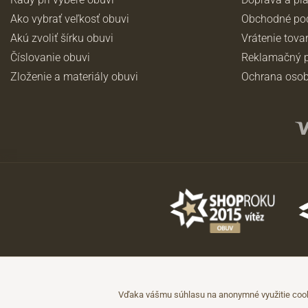
Ako vybrať veľkosť obuvi
Obchodné po
Akú zvoliť šírku obuvi
Vrátenie tova
Číslovanie obuvi
Reklamačný p
Zloženie a materiály obuvi
Ochrana osob
©2026 JADI.sk. Užitie materiálov bez súhlasu nie je možné.
Údaje majú len informatívny charakter a môžu byť zmenené bez predchá
Vďaka vášmu súhlasu na anonymné využitie cooki
Technicky zajišťuje
Simplia.cz
.