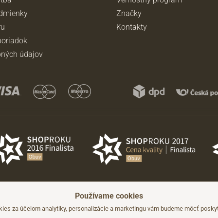
dmienky
Značky
ru
Kontakty
oriadok
ných údajov
Používame cookies
dzajúceho upozornenia.
es za účelom analytiky, personalizácie a marketingu vám budeme môcť poskyto