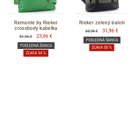
Remonte by Rieker
Rieker zelený batoh
crossbody kabelka
31,96 €
63,96 €
23,96 €
51,96 €
POSLEDNÁ ŠANCA
POSLEDNÁ ŠANCA
ZĽAVA 50 %
ZĽAVA 54 %