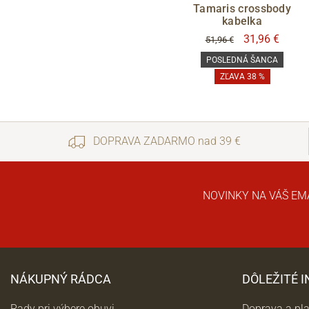
Tamaris crossbody
kabelka
31,96 €
51,96 €
POSLEDNÁ ŠANCA
ZĽAVA 38 %
DOPRAVA ZADARMO nad 39 €
NOVINKY NA VÁŠ EM
NÁKUPNÝ RÁDCA
DÔLEŽITÉ 
Rady pri výbere obuvi
Doprava a pl