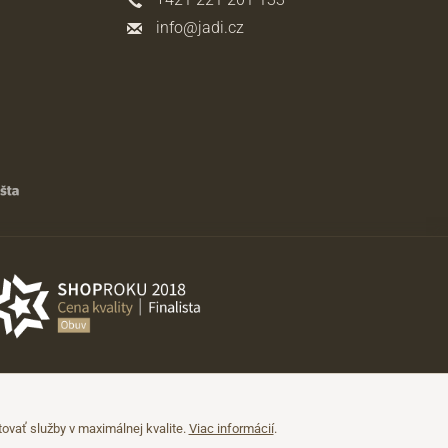
info@jadi.cz
vať služby v maximálnej kvalite.
Viac informácií
.