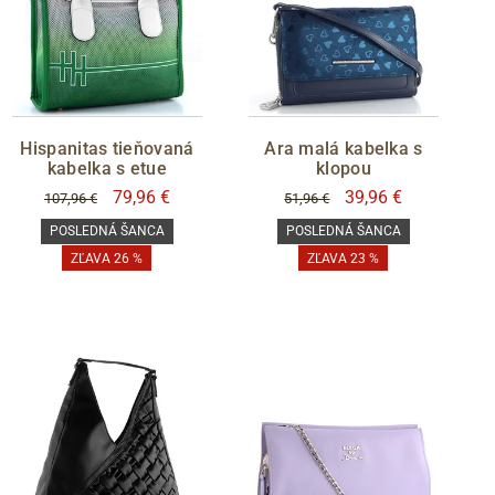
Hispanitas tieňovaná
Ara malá kabelka s
kabelka s etue
klopou
79,96 €
39,96 €
107,96 €
51,96 €
POSLEDNÁ ŠANCA
POSLEDNÁ ŠANCA
ZĽAVA 26 %
ZĽAVA 23 %