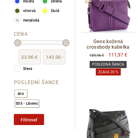
modrá
zelená
olivová
žlutá
metalická
CENA
Geox kožená
crossbody kabelka
111,97 €
139,96 €
POSLEDNÁ ŠANCA
Sleva
ZĽAVA 20 %
POSLEDNÍ ŠANCE
áno
S05 - Liberec
Filtrovať