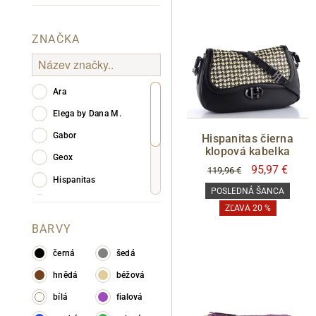
ZNAČKA
Informace o
zpracování osobních údajů
.
Ara
Elega by Dana M.
Gabor
Hispanitas čierna
klopová kabelka
Geox
95,97 €
119,96 €
Hispanitas
POSLEDNÁ ŠANCA
Remonte
ZĽAVA 20 %
Rieker
BARVY
Tamaris
černá
šedá
Wonders
hnědá
béžová
bílá
fialová