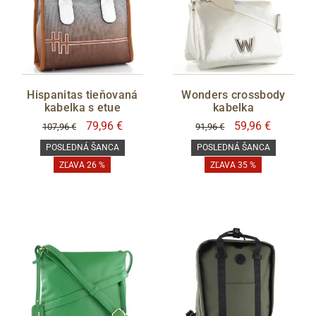
Hispanitas tieňovaná
Wonders crossbody
kabelka s etue
kabelka
79,96 €
59,96 €
107,96 €
91,96 €
POSLEDNÁ ŠANCA
POSLEDNÁ ŠANCA
ZĽAVA 26 %
ZĽAVA 35 %