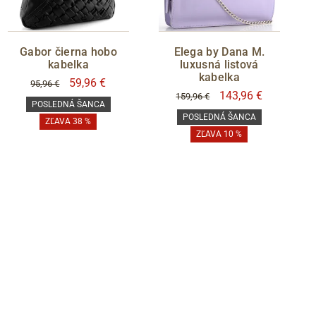
Gabor čierna hobo
Elega by Dana M.
kabelka
luxusná listová
kabelka
59,96 €
95,96 €
143,96 €
159,96 €
POSLEDNÁ ŠANCA
POSLEDNÁ ŠANCA
ZĽAVA 38 %
ZĽAVA 10 %