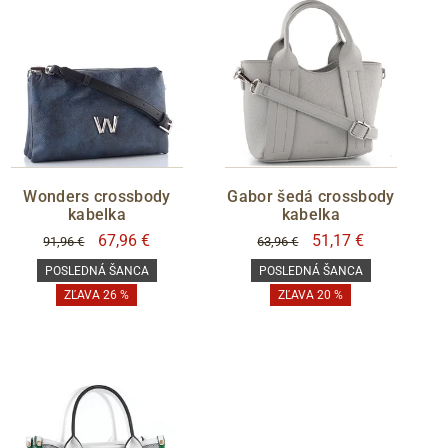
Wonders crossbody
Gabor šedá crossbody
kabelka
kabelka
67,96 €
51,17 €
91,96 €
63,96 €
POSLEDNÁ ŠANCA
POSLEDNÁ ŠANCA
ZĽAVA 26 %
ZĽAVA 20 %