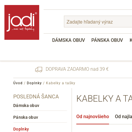
DÁMSKA OBUV
PÁNSKA OBUV
DOPRAVA ZADARMO nad 39 €
Úvod
/
Doplnky
/
Kabelky a tašky
POSLEDNÁ ŠANCA
KABELKY A T
Zabudnuté heslo
Registrácia
Dámska obuv
Od najnovšieho
Od najl
Pánska obuv
Doplnky